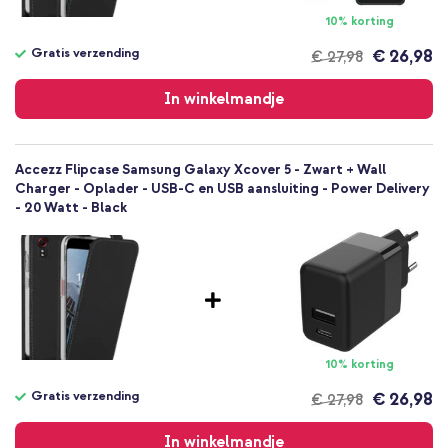
Geen
10% korting
Nee
Flipcase
Gratis verzending
€ 26,98
€ 27,98
Gratis
Hoesje
verzending
In winkelmandje
Volledige bescherming
Accezz Flipcase Samsung Galaxy Xcover 5 - Zwart + Wall
Charger - Oplader - USB-C en USB aansluiting - Power Delivery
- 20 Watt - Black
10% korting
Gratis verzending
€ 26,98
€ 27,98
Gratis
verzending
In winkelmandje