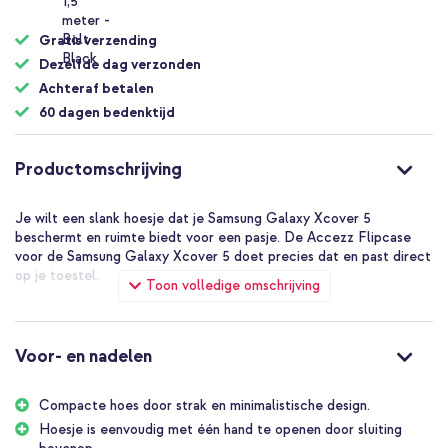
Gratis verzending
Dezelfde dag verzonden
Achteraf betalen
60 dagen bedenktijd
Productomschrijving
Je wilt een slank hoesje dat je Samsung Galaxy Xcover 5
beschermt en ruimte biedt voor een pasje. De Accezz Flipcase
voor de Samsung Galaxy Xcover 5 doet precies dat en past direct
op je toestel.
Toon volledige omschrijving
Veel klanten bestellen deze flipcase opnieuw omdat hij lang mooi
blijft en betrouwbaar in gebruik is.
Pak je telefoon met één hand,
Voor- en nadelen
zelfs onderweg
Compacte hoes door strak en minimalistische design.
Hoesje is eenvoudig met één hand te openen door sluiting
De sterke magneetsluiting aan de bovenzijde laat je de flap snel