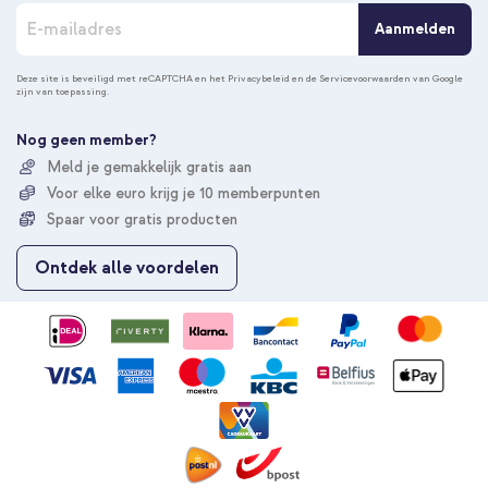
A
Aanmelden
b
o
n
Deze site is beveiligd met reCAPTCHA en het
Privacybeleid
en de
Servicevoorwaarden
van Google
zijn van toepassing.
n
e
e
Nog geen member?
r
Meld je gemakkelijk gratis aan
u
Voor elke euro krijg je 10 memberpunten
o
p
Spaar voor gratis producten
o
n
Ontdek alle voordelen
z
e
n
i
e
u
w
s
b
r