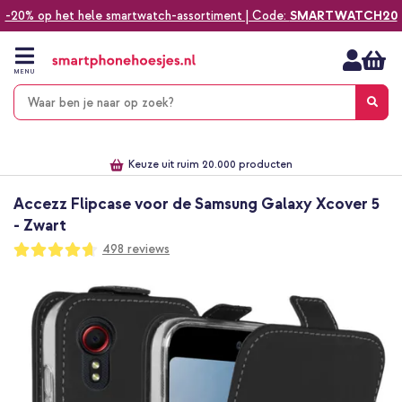
-20% op het hele smartwatch-assortiment | Code:
SMARTWATCH20
Ga
naar
de
MENU
inhoud
Alles voor jouw telefoon, tablet, smartwatch of laptop
Dezelfde dag verzonden *
Keuze uit ruim 20.000 producten
We've got you covered!
Accezz Flipcase voor de Samsung Galaxy Xcover 5
- Zwart
Waardering:
498
reviews
93
100
% of
Ga
naar
het
einde
van
de
afbeeldingen-
gallerij