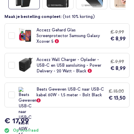
Ga
Maak je bestelling compleet:
(tot 10% korting)
naar
het
Accezz Gehard Glas
€ 9,99
begin
Screenprotector Samsung Galaxy
€ 8,99
van
Xcover 5
de
afbeeldingen-
gallerij
Accezz Wall Charger - Oplader -
€ 9,99
USB-C en USB aansluiting - Power
€ 8,99
Delivery - 20 Watt - Black
Beats Geweven USB-C naar USB-C
€ 15,00
kabel 60W - 1,5 meter - Bolt Black
€ 13,50
€ 17,99
Op voorraad