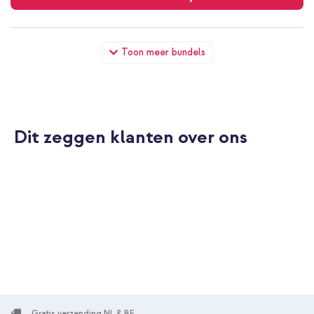
Accezz Flipcase Samsung Galaxy Xcover 5 - Zwart + Geweven
Toon meer bundels
USB-C naar USB-C kabel 60W - 1,5 meter - Bolt Black
Dit zeggen klanten over ons
10% korting
Gratis verzending
€ 31,49
€ 32,99
Gratis
verzending
In winkelmandje
Gratis verzending NL & BE