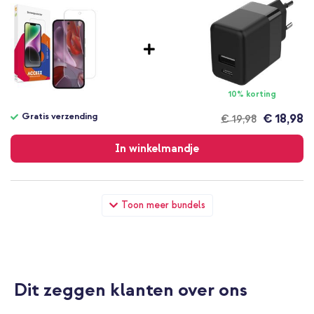
Weert schadelijk UV-licht ter bescherming van de ogen
Wordt geleverd met een schoonmaakdoekje
Nooit meer bang zijn dat het scherm van jouw smartphone
beschadigd? Bestel dan deze Accezz Gehard Glas
Screenprotector!
10% korting
Gratis verzending
€ 18,98
€ 19,98
Gratis
verzending
In winkelmandje
Accezz Gehard Glas Screenprotector Google Pixel 9A +
Toon meer bundels
Geweven USB-C naar USB-C kabel 60W - 1,5 meter - Bolt Black
Dit zeggen klanten over ons