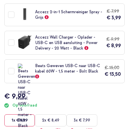
naar
het
€ 7,99
Accezz 2-in-1 Schermreiniger Spray -
begin
€ 3,99
Grijs
van
de
afbeeldingen-
gallerij
Accezz Wall Charger - Oplader -
€ 9,99
USB-C en USB aansluiting - Power
€ 8,99
Delivery - 20 Watt - Black
Beats Geweven USB-C naar USB-C
€ 15,00
kabel 60W - 1,5 meter - Bolt Black
€ 13,50
€ 9,99
Op voorraad
1x
€ 9,99
2x
€ 8,49
3x
€ 7,99