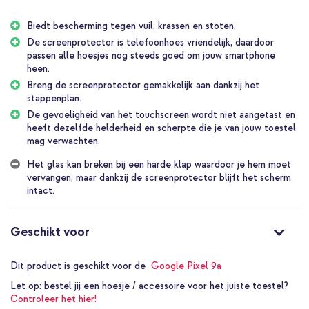
beeldscherm mag verwachten. Ook beschikt de screenprotector
over een speciale coating die vingerafdrukken en vlekken
Biedt bescherming tegen vuil, krassen en stoten.
vermindert. Kortom, dit is een screenprotector die van alle
gemakken voorzien is!
De screenprotector is telefoonhoes vriendelijk, daardoor
passen alle hoesjes nog steeds goed om jouw smartphone
Optimale bescherming van jouw smartphone
heen.
De Accezz Gehard Glas Full Cover Screenprotector zorgt ervoor
Breng de screenprotector gemakkelijk aan dankzij het
dat het scherm van jouw smartphone niet beschadigd. Het
stappenplan.
beschermglas is gemaakt van sterk gehard glas waardoor de
De gevoeligheid van het touchscreen wordt niet aangetast en
oppervlakte hetzelfde aanvoelt als de smartphone zelf. De
heeft dezelfde helderheid en scherpte die je van jouw toestel
gevoeligheid van het touchscreen wordt niet aangetast en heeft
mag verwachten.
dezelfde helderheid en scherpte als het scherm van je toestel.
Het glas kan breken bij een harde klap waardoor je hem moet
Telefoonhoes vriendelijk
vervangen, maar dankzij de screenprotector blijft het scherm
De screenprotector is telefoonhoes vriendelijk. Dit houdt in dat
intact.
alle hoesjes goed om jouw smartphone blijven passen als je de
screenprotector in gebruik hebt. Zo kan je jouw smartphone
optimaal beschermen én er fashionable uit laten zien met een
Geschikt voor
hoesje.
De screenprotector is van alle gemakken voorzien
Dit product is geschikt voor de
Google Pixel 9a
Deze Accezz Gehard Glas Screenprotector houdt je
Let op:
bestel jij een hoesje / accessoire voor het juiste toestel?
beeldscherm in topconditie. Ook beschikt de screenprotector
Controleer het hier!
over een speciale coating die vingerafdrukken en vlekken