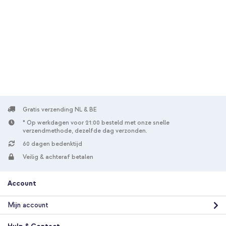
10% korting
Gratis verzending
€ 23,49
€ 24,99
Gratis
verzending
In winkelmandje
Gratis verzending NL & BE
* Op werkdagen voor 21:00 besteld met onze snelle
verzendmethode, dezelfde dag verzonden.
60 dagen bedenktijd
Veilig & achteraf betalen
Account
Mijn account