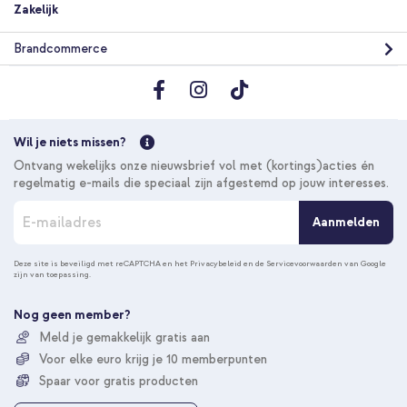
Zakelijk
Brandcommerce
Wil je niets missen?
Ontvang wekelijks onze nieuwsbrief vol met (kortings)acties én
regelmatig e-mails die speciaal zijn afgestemd op jouw interesses.
A
Aanmelden
b
o
n
Deze site is beveiligd met reCAPTCHA en het
Privacybeleid
en de
Servicevoorwaarden
van Google
zijn van toepassing.
n
e
e
Nog geen member?
r
Meld je gemakkelijk gratis aan
u
Voor elke euro krijg je 10 memberpunten
o
p
Spaar voor gratis producten
o