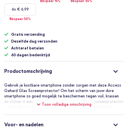
Bespaar 15%
Bespaar 20%
4x
€ 6,99
Bespaar 30%
Gratis verzending
Dezelfde dag verzonden
Achteraf betalen
60 dagen bedenktijd
Productomschrijving
Gebruik je kostbare smartphone zonder zorgen met deze Accezz
Gehard Glas Screenprotector! Om het scherm van jouw dure
smartphone zo goed mogelijk te beschermen tegen vuil, krassen
en stoten is een screenprotector een must. Deze screenprotector
Toon volledige omschrijving
is gemaakt van sterk, gehard glas. Ook is de screenprotector
krasbestendig en speciaal ontworpen voor jouw toestel. De
gevoeligheid van het touchscreen wordt niet aangetast en heeft
dezelfde helderheid en scherpte die je van het originele
Voor- en nadelen