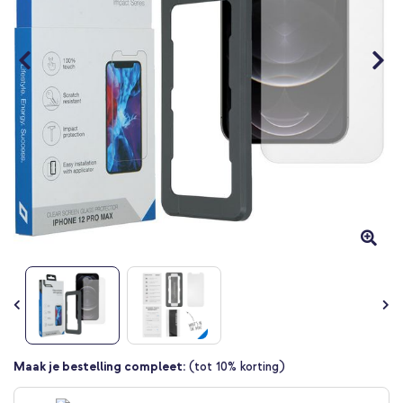
Ga
Maak je bestelling compleet:
(tot 10% korting)
naar
het