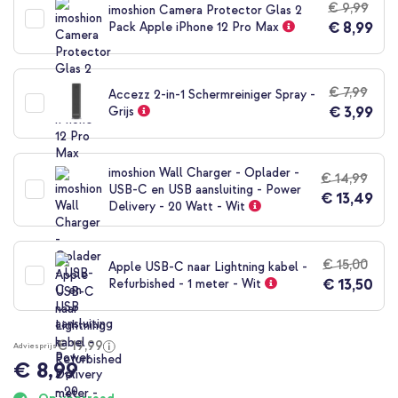
€ 9,99
imoshion Camera Protector Glas 2
begin
€ 8,99
Pack Apple iPhone 12 Pro Max
van
de
afbeeldingen-
gallerij
€ 7,99
Accezz 2-in-1 Schermreiniger Spray -
€ 3,99
Grijs
imoshion Wall Charger - Oplader -
€ 14,99
USB-C en USB aansluiting - Power
€ 13,49
Delivery - 20 Watt - Wit
€ 15,00
Apple USB-C naar Lightning kabel -
€ 13,50
Refurbished - 1 meter - Wit
€ 19,99
Adviesprijs
€ 8,99