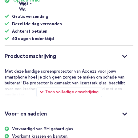
Op voorraad
Gratis verzending
Dezelfde dag verzonden
Achteraf betalen
60 dagen bedenktijd
Productomschrijving
Met deze handige screenprotector van Accezz voor jouw
smartphone hoef je zich geen zorgen te maken om schade van
buitenaf! De protector is gemaakt van ijzersterk glas, beschikt
over een krasbestendige coating en wordt geleverd met een
Toon volledige omschrijving
applicator.
9H gehard glas
De screenprotector is gemaakt van 9H gehard glas, dit houdt in
Voor- en nadelen
dat de screenprotector goed bestand is tegen krassen. De
hardheid van het glas van een screenprotector wordt aangegeven
Vervaardigd van 9H gehard glas.
met een waarde van 1 tot 10. Ter vergelijking: Een diamant heeft
een hardheid van 10 en een telefoonscherm heeft een hardheid
Voorkomt krassen en barsten.