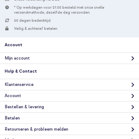
* Op werkdagen voor 21:00 besteld met onze snelle
verzendmethode, dezelfde dag verzonden.
60 dagen bedenktijd
Veilig & achteraf betalen
Account
10% korting
Gratis verzending
€ 22,49
€ 23,99
Mijn account
Gratis
verzending
In winkelmandje
Hulp & Contact
Klantenservice
Account
Bestellen & levering
Betalen
Retourneren & probleem melden