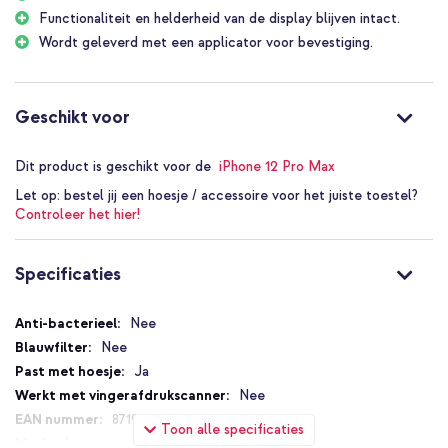
tussen de 5 en 6. De letter geeft de hardheid van een potlood aan
Functionaliteit en helderheid van de display blijven intact.
en wordt getest op basis van krassen die het hardste potlood op
Wordt geleverd met een applicator voor bevestiging.
het glas maakt. Hierbij worden potloden gebruikt met een
hardheid variërend van 6B (het zachtste) tot 9H (het hardste). Bij
het testen wordt een potlood in een hoek van 45 graden tegen de
screenprotector gedrukt. Als er geen krassen of beschadigingen
Geschikt voor
ontstaan met een 9H potlood, krijgt de screenprotector de
beoordeling 9H.
Dit product is geschikt voor de
iPhone 12 Pro Max
Let op:
bestel jij een hoesje / accessoire voor het juiste toestel?
Controleer het hier!
Specificaties
Specificaties
Nee
Nee
Ja
Nee
8719295430196
Toon alle specificaties
Accezz