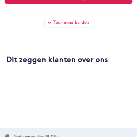
Accezz Glass Screenprotector + Applicator Apple iPhone 12
Toon meer bundels
Pro Max + Wall Charger - Oplader - USB-C en USB aansluiting -
Power Delivery - 20 Watt - Wit
Dit zeggen klanten over ons
10% korting
Gratis verzending
€ 22,48
€ 23,98
Gratis
verzending
In winkelmandje
Accezz Glass Screenprotector + Applicator Apple iPhone 12
Pro Max + USB-C naar Lightning kabel - Refurbished - 1 meter -
Wit
Gratis verzending NL & BE