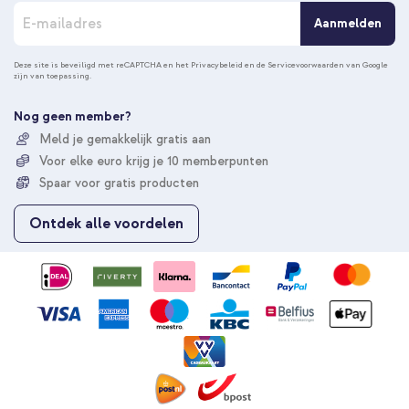
A
Aanmelden
b
o
n
Deze site is beveiligd met reCAPTCHA en het
Privacybeleid
en de
Servicevoorwaarden
van Google
zijn van toepassing.
n
e
e
Nog geen member?
r
Meld je gemakkelijk gratis aan
u
Voor elke euro krijg je 10 memberpunten
o
p
Spaar voor gratis producten
o
n
Ontdek alle voordelen
z
e
n
i
e
u
w
s
b
r
i