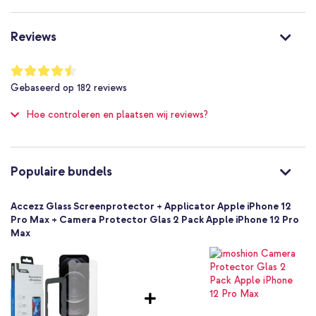
iP12-6743019601
Transparant
Reviews
Glas
Apple
Waardering:
89
%
A2342, A2410, A2411, A2412
Gebaseerd op
182
reviews
of
Smartphone
100
Hoe controleren en plaatsen wij reviews?
Screenprotectors
Gehard glas
1 Pc
Applicator, Scherm schoonmaak kit
Populaire bundels
Goed
Goed
Accezz Glass Screenprotector + Applicator Apple iPhone 12
Nee
Pro Max + Camera Protector Glas 2 Pack Apple iPhone 12 Pro
Max
Ja
Nee
Beeldscherm