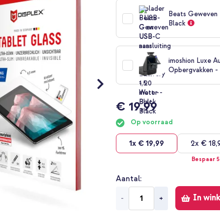
Beats Geweven U
Black
imoshion Luxe A
Opbergvakken -
€ 19,99
Op voorraad
1x
€ 19,99
2x
€ 18,
Bespaar 
Aantal
In win
-
+