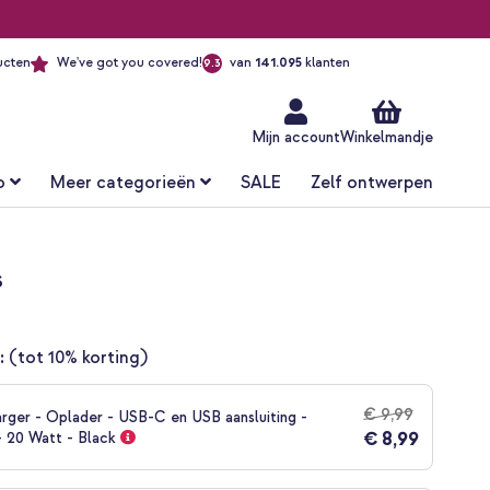
ucten
We've got you covered!
van
141.095
klanten
9.3
Ga
naar
de
inhoud
Mijn account
Winkelmandje
o
Meer categorieën
SALE
Zelf ontwerpen
s
:
(tot 10% korting)
€ 9,99
rger - Oplader - USB-C en USB aansluiting -
€ 8,99
- 20 Watt - Black