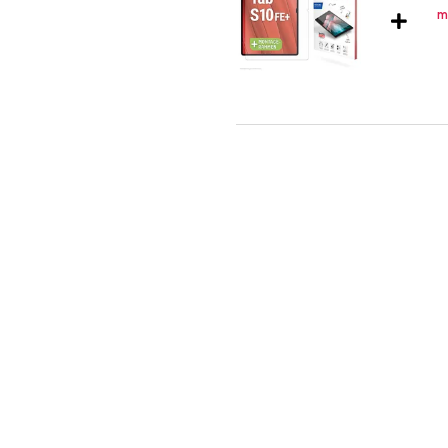
Displex Glass Screenprotector 
- Tablethouder Auto - 7 Opberg