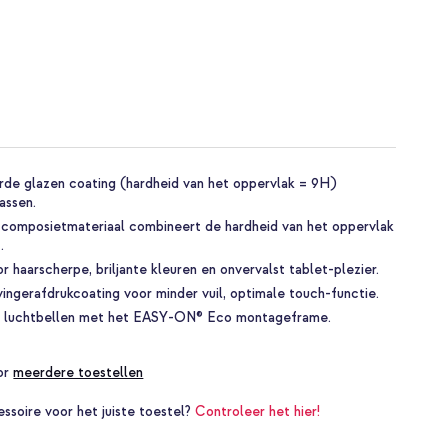
rde glazen coating (hardheid van het oppervlak = 9H)
assen.
 composietmateriaal combineert de hardheid van het oppervlak
.
or haarscherpe, briljante kleuren en onvervalst tablet-plezier.
vingerafdrukcoating voor minder vuil, optimale touch-functie.
r luchtbellen met het EASY-ON® Eco montageframe.
oor
meerdere toestellen
essoire voor het juiste toestel?
Controleer het hier!