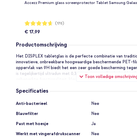
Accezz Premium glass screenprotector Tablet Samsung Galax
Waardering:
(170)
93%
€ 17,99
Productomschrijving
Het DISPLEX tabletglas is de perfecte combinatie van tradition
innovatieve, onbreekbare hoogwaardige beschermende PET-fil
oppervlak van 9H biedt het een zeer goede bescherming tegen
is tegelijkertijd ultradun met 0,3 mm, resistent, flexibel of bu
Toon volledige omschrijvin
onbeperkte functionaliteit, kleurhelderheid en case-compatibilit
Case-vriendelijk
Specificaties
DISPLEX tablet-beschermglas is vervaardigd tot op 5/100 mm 
en past daarom perfect op jouw tablet. Bovendien is de besch
Specificaties
Anti-bacterieel
Nee
Dit betekent dat alle bescherm-cases met standaard afmeting
het schermbeveiligingsglas. Zo wordt jouw tablet optimaal ron
Blauwfilter
Nee
gecombineerde bescherming van het DISPLEX tabletglas en jo
Past met hoesje
Ja
Anti-vingerafdruk
De bovenste laag van onze 4-layer technology bestaat uit een
Werkt met vingerafdrukscanner
Nee