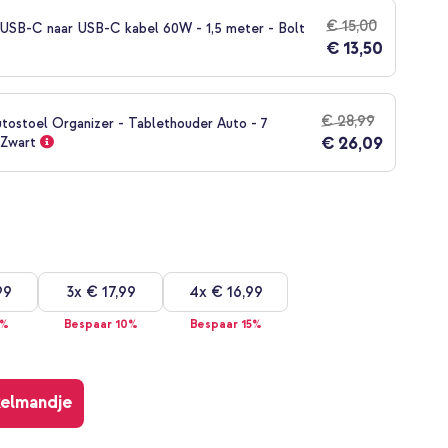
€ 15,00
SB-C naar USB-C kabel 60W - 1,5 meter - Bolt
€ 13,50
€ 28,99
utostoel Organizer - Tablethouder Auto - 7
€ 26,09
 Zwart
99
3x
€ 17,99
4x
€ 16,99
5%
Bespaar 10%
Bespaar 15%
kelmandje