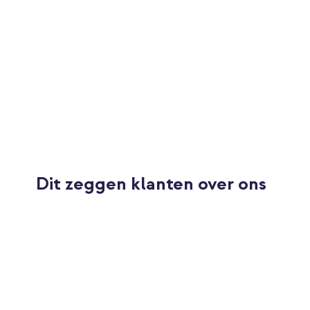
Bedekt hele scherm
Nee
Met plakhulp
Nee
Verkleint kijkhoek
Nee
Dit zeggen klanten over ons