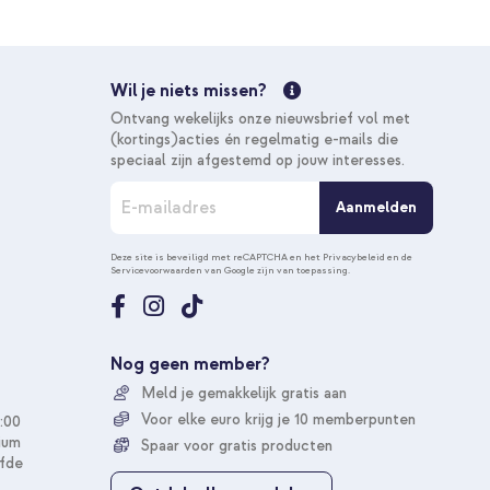
Wil je niets missen?
Ontvang wekelijks onze nieuwsbrief vol met
(kortings)acties én regelmatig e-mails die
speciaal zijn afgestemd op jouw interesses.
A
Aanmelden
b
o
n
Deze site is beveiligd met reCAPTCHA en het
Privacybeleid
en de
Servicevoorwaarden
van Google zijn van toepassing.
n
e
e
r
u
Nog geen member?
o
Meld je gemakkelijk gratis aan
p
o
Voor elke euro krijg je 10 memberpunten
:00
n
ium
Spaar voor gratis producten
z
fde
e