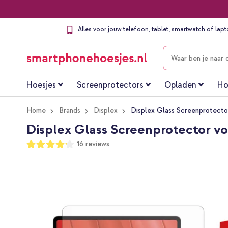
Alles voor jouw telefoon, tablet, smartwatch of lap
ZOEKEN
Hoesjes
Screenprotectors
Opladen
Ho
Home
Brands
Displex
Displex Glass Screenprotecto
Displex Glass Screenprotector v
Waardering:
16
reviews
84
100
% of
Ga
naar
het
einde
van
de
afbeeldingen-