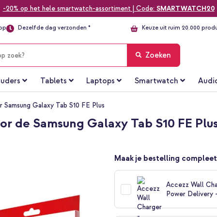
-20% op het hele smartwatch-assortiment | Code:
SMARTWATCH20
top
Dezelfde dag verzonden *
Keuze uit ruim 20.000 prod
Zoeken
uders
Tablets
Laptops
Smartwatch
Audi
r Samsung Galaxy Tab S10 FE Plus
oor de Samsung Galaxy Tab S10 FE Plu
Maak je bestelling compleet
Accezz Wall Cha
Power Delivery 