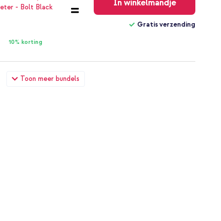
In winkelmandje
Gratis verzending
10% korting
Samsung Galaxy Tab S10 FE Plus + Luxe Autostoel Organizer
Toon meer bundels
vakken - Zwart
€ 46,08
€ 48,98
Gratis
verzending
In winkelmandje
Gratis verzending
10% korting