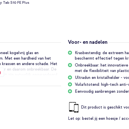
y Tab S10 FE Plus
Voor- en nadelen
eel kogelvrij glas en
Krasbestendig: de extreem ha
m. Met een hardheid van het
beschermt effectief tegen kr
 krassen en andere schade. Het
Onbreekbaar: het innovatieve
igbaar en daarom onbreekbaar. De
met de flexibiliteit van plastic
g
eit zijn natuurlijk gegarandeerd.
Ultradun en kristalhelder - vo
Vuilafstotend: high-tech anti-
van de tabletdisplay-omtrekken
Eenvoudig aanbrengen zonde
ermende film ultradun met 3 mm.
en gebruikt kunnen worden met
dom beveiligd door een
Dit product is geschikt v
uw favoriete case.
Let op:
bestel jij een hoesje / acc
 high-tech plasmacoating. De