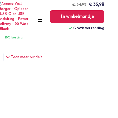
€ 33,98
€ 34,98
Gratis
verzending
In winkelmandje
Gratis verzending
10% korting
ctor 2 Pack + Applicator Google Pixel 9 / 9 Pro / 10 / 10
Toon meer bundels
 kabel 60W - 1,5 meter - Bolt Black
€ 38,49
€ 39,99
Gratis
verzending
In winkelmandje
Gratis verzending
10% korting