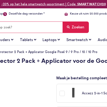
-20% op het hele smartwatch-assortiment | Code:
SMARTWATCH20
top
Dezelfde dag verzonden *
Keuze uit ruim 20.000 prod
Zoeken
uders
Tablets
Laptops
Smartwatch
Audi
tector 2 Pack + Applicator Google Pixel 9 / 9 Pro / 10 / 10 Pro
tor 2 Pack + Applicator voor de Google
Maak je bestelling compleet
Accezz 2-in-1 Sc