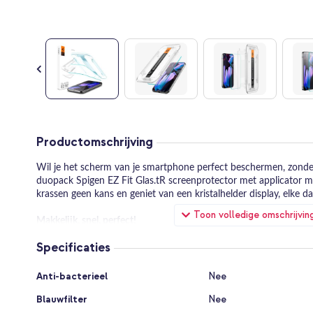
Ga
naar
Productomschrijving
het
begin
Wil je het scherm van je smartphone perfect beschermen, zon
van
duopack Spigen EZ Fit Glas.tR screenprotector met applicator ma
de
krassen geen kans en geniet van een kristalhelder display, elke d
afbeeldingen-
Toon volledige omschrijvin
gallerij
Makkelijk, snel, perfect!
Met de Spigen EZ Fit applicator wordt het plaatsen van je screen
Specificaties
langer bang te zijn voor luchtbellen of scheve plaatsing. De handi
perfecte uitlijning op je scherm; je plaatst de tray, drukt aan, en k
Specificaties
frustratie, zodat je direct kunt genieten van een optimaal bes
Anti-bacterieel
Nee
Eenvoudiger kan bijna niet!
Blauwfilter
Nee