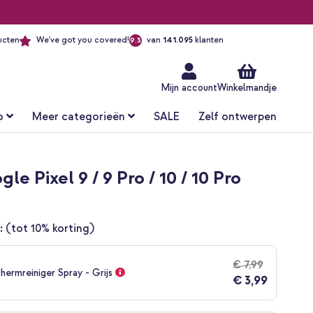
ucten
We've got you covered!
van
141.095
klanten
9.3
Ga
naar
de
inhoud
Mijn account
Winkelmandje
o
Meer categorieën
SALE
Zelf ontwerpen
 Pixel 9 / 9 Pro / 10 / 10 Pro
:
(tot 10% korting)
€ 7,99
hermreiniger Spray - Grijs
€ 3,99