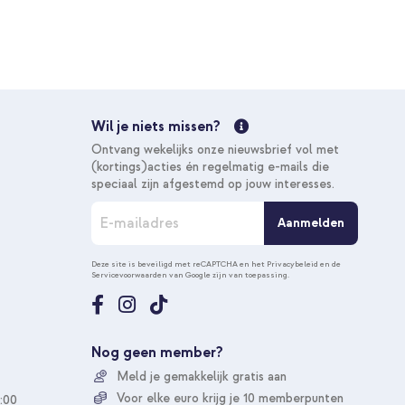
Wil je niets missen?
Ontvang wekelijks onze nieuwsbrief vol met
(kortings)acties én regelmatig e-mails die
speciaal zijn afgestemd op jouw interesses.
A
Aanmelden
b
o
n
Deze site is beveiligd met reCAPTCHA en het
Privacybeleid
en de
Servicevoorwaarden
van Google zijn van toepassing.
n
e
e
r
u
Nog geen member?
o
Meld je gemakkelijk gratis aan
p
o
Voor elke euro krijg je 10 memberpunten
:00