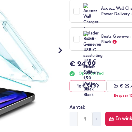
Accezz Wall Cha
Power Delivery 
Beats Geweven U
Black
€ 24,99
Op voorraad
1x
€ 24,99
2x
€ 22,
Bespaar 1
Aantal
In win
-
+