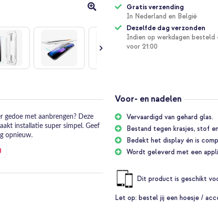
Gratis verzending
In Nederland en België
Dezelfde dag verzonden
Indien op werkdagen besteld 
voor 21:00
Voor- en nadelen
Vervaardigd van gehard glas.
der gedoe met aanbrengen? Deze
akt installatie super simpel. Geef
Bestand tegen krasjes, stof e
ag opnieuw.
Bedekt het display én is comp
g
Wordt geleverd met een appli
protector kinderspel. Je hoeft niet
ge installatietray zorgt voor een
Dit product is geschikt v
laar ben je! Dit bespaart je tijd en
chermd scherm zonder gedoe.
Let op:
bestel jij een hoesje / acc