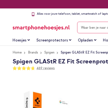
Alles voor jouw telefoon, tablet, smartwatch of lap
ZOEKEN
Hoesjes
Screenprotectors
Opladen
Ho
Home
Brands
Spigen
Spigen GLAStR EZ Fit Screenpro
Spigen GLAStR EZ Fit Screenprotec
Waardering:
469
reviews
94
100
% of
Ga
naar
het
einde
van
de
afbeeldingen-