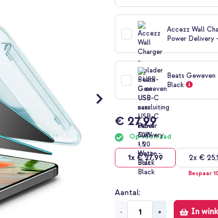
Accezz Wall Cha
Power Delivery 
Beats Geweven U
Black
€ 27,99
Op voorraad
1x
€ 27,99
2x
€ 25,
Bespaar 1
Aantal
In win
-
+