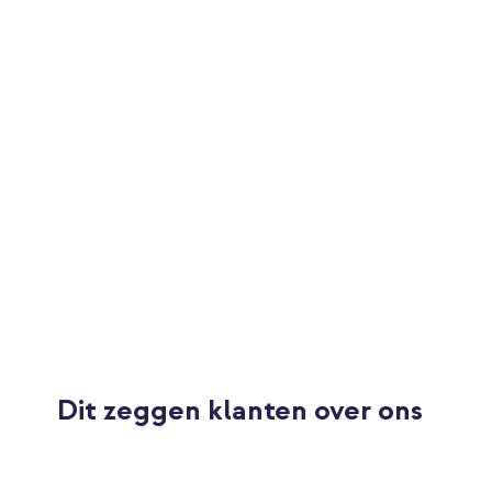
Beschermingskwaliteit
Goed
Kwaliteit screenprotector
Uitstekend
Bedekt hele scherm
Ja
Met plakhulp
Ja
Verkleint kijkhoek
Ja
Bescherming van toestel
Beeldscherm
Dit zeggen klanten over ons