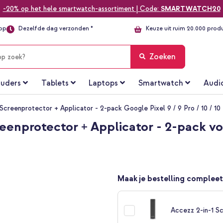
-20% op het hele smartwatch-assortiment | Code:
SMARTWATCH20
top
Dezelfde dag verzonden *
Keuze uit ruim 20.000 prod
Zoeken
uders
Tablets
Laptops
Smartwatch
Audi
creenprotector + Applicator - 2-pack Google Pixel 9 / 9 Pro / 10 / 10
enprotector + Applicator - 2-pack voor
Maak je bestelling compleet
Accezz 2-in-1 Sc