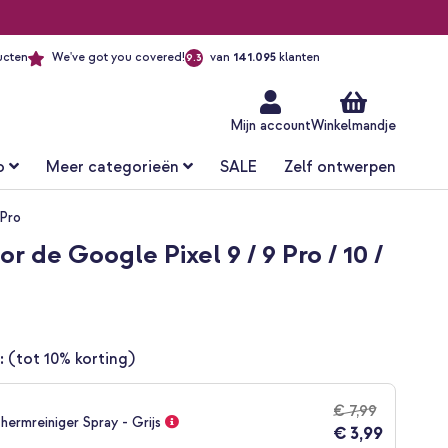
ucten
We've got you covered!
van
141.095
klanten
9.3
Ga
naar
de
inhoud
Mijn account
Winkelmandje
o
Meer categorieën
SALE
Zelf ontwerpen
 Pro
 de Google Pixel 9 / 9 Pro / 10 /
:
(tot 10% korting)
€ 7,99
hermreiniger Spray - Grijs
€ 3,99