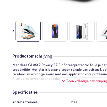
Ga
naar
Productomschrijving
het
begin
Met deze GLAStR Privacy EZ Fit Screenprotector houd je het 
van
topconditie! Het glas is bestand tegen schade van buitenaf, b
de
telefoon en wordt geleverd met een applicator voor probleeml
afbeeldingen-
filter zorgt ervoor dat het scherm alleen recht van voren af te 
Toon volledige omschrijvin
gallerij
Specificaties
Specificaties
Anti-bacterieel
Nee