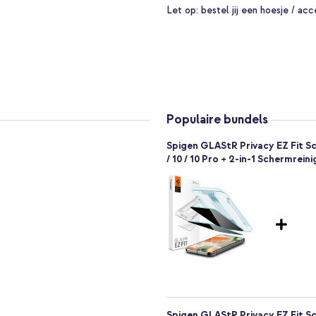
Let op:
bestel jij een hoesje / acc
Populaire bundels
Spigen GLAStR Privacy EZ Fit Sc
/ 10 / 10 Pro + 2-in-1 Schermreini
oonmaak kit
Spigen GLAStR Privacy EZ Fit Sc