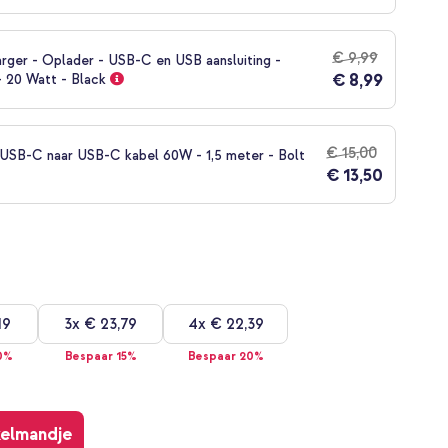
€ 9,99
rger - Oplader - USB-C en USB aansluiting -
€ 8,99
- 20 Watt - Black
€ 15,00
SB-C naar USB-C kabel 60W - 1,5 meter - Bolt
€ 13,50
19
3x
€ 23,79
4x
€ 22,39
0%
Bespaar 15%
Bespaar 20%
kelmandje