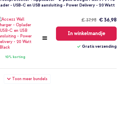
plader - USB-C en USB aansluiting - Power Delivery - 20 Watt
€ 36,98
€ 37,98
Gratis
verzending
In winkelmandje
Gratis verzending
10% korting
reenprotector + Applicator - 2-pack Google Pixel 9 / 9 Pro
Toon meer bundels
aar USB-C kabel 60W - 1,5 meter - Bolt Black
€ 41,49
€ 42,99
Gratis
verzending
In winkelmandje
Gratis verzending
10% korting