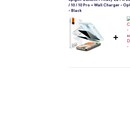
/ 10 / 10 Pro + Wall Charger - O
- Black
Spigen GLAStR Privacy EZ Fit Sc
/ 10 / 10 Pro + Geweven USB-C n