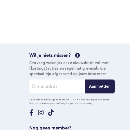
Wil je niets missen?
Ontvang wekelijks onze nieuwsbrief vol met
(kortings)acties én regelmatig e-mails die
speciaal zijn afgestemd op jouw interesses.
A
Aanmelden
b
o
n
Deze site is beveiligd met reCAPTCHA en het
Privacybeleid
en de
Servicevoorwaarden
van Google zijn van toepassing.
n
e
e
r
u
Nog geen member?