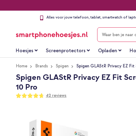
Alles voor jouw telefoon, tablet, smartwatch of lap
ZOEKEN
Hoesjes
Screenprotectors
Opladen
Ho
Home
Brands
Spigen
Spigen GLAStR Privacy EZ Fit S
Spigen GLAStR Privacy EZ Fit Scre
10 Pro
Waardering:
42
reviews
94
100
% of
Ga
naar
het
einde
van