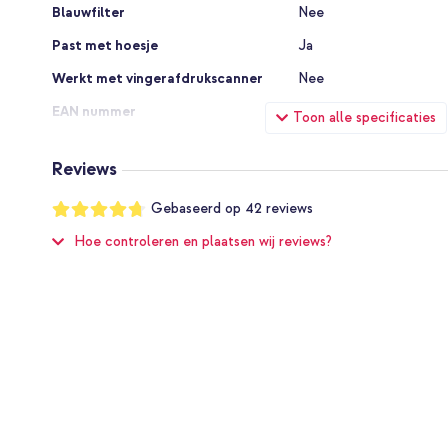
Blauwfilter
Nee
Past met hoesje
Ja
Werkt met vingerafdrukscanner
Nee
EAN nummer
8800283301373
Toon alle specificaties
Merk
Spigen
Reviews
Artikelnummer leverancier
AGL09312
Waardering:
Gebaseerd op
42
reviews
Kleur
Transparant
94
%
of
Hoe controleren en plaatsen wij reviews?
Materiaal
Glas
100
Geschikt voor merk
Google
Geschikt voor type apparaat
Smartphone
Type accessoire
Screenprotectors
Type screenprotector
Privacy
Aantal stuks in verpakking
2 Pc
Accessoires meegeleverd
Applicator, Scherm sch