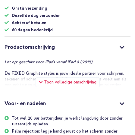
van
Gratis verzending
de
afbeeldingen-
Dezelfde dag verzonden
gallerij
Achteraf betalen
60 dagen bedenktijd
Productomschrijving
Let op: geschikt voor iPads vanaf iPad 6 (2018).
De FIXED Graphite stylus is jouw ideale partner voor schrijven,
tekenen of schetsen op je iPad. Deze slimme stylus voelt aan als
Toon volledige omschrijving
een echte pen en werkt razendsnel en precies. Palm rejection
zorgt ervoor dat je hand gewoon op het scherm kan rusten zonder
storingen. Je klikt 'm magnetisch vast aan je iPad en dankzij het
meegeleverde USB-C-kabeltje laad je de stylus eenvoudig op.
Voor- en nadelen
Geen zorgen over een lege batterij: je hebt tot wel 20 uur
gebruiksduur. En wordt de stylus even niet gebruikt? Dan schakelt
Tot wel 20 uur batterijduur: je werkt langdurig door zonder
hij automatisch uit. Wel zo handig.
tussentijds opladen.
Comfortabel en natuurlijk schrijven of tekenen
Palm rejection: leg je hand gerust op het scherm zonder