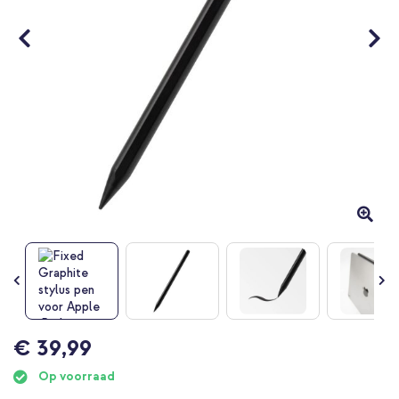
Ga
€ 39,99
naar
het
Op voorraad
begin