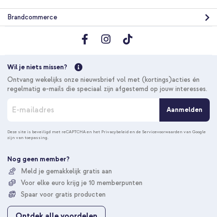
Brandcommerce
Wil je niets missen?
Ontvang wekelijks onze nieuwsbrief vol met (kortings)acties én
regelmatig e-mails die speciaal zijn afgestemd op jouw interesses.
A
Aanmelden
b
o
n
Deze site is beveiligd met reCAPTCHA en het
Privacybeleid
en de
Servicevoorwaarden
van Google
zijn van toepassing.
n
e
e
Nog geen member?
r
Meld je gemakkelijk gratis aan
u
Voor elke euro krijg je 10 memberpunten
o
p
Spaar voor gratis producten
o
n
Ontdek alle voordelen