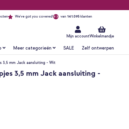
ucten
We've got you covered!
van
141.095
klanten
9.3
Ga
naar
de
inhoud
Mijn account
Winkelmandje
o
Meer categorieën
SALE
Zelf ontwerpen
 3,5 mm Jack aansluiting - Wit
es 3,5 mm Jack aansluiting -