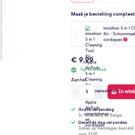
Maak je bestelling compleet
imoshion 5 in 1 C
Kit - Schoonmaa
oordopjes
€ 9,99
Op voorraad
Aantal
In win
-
+
Gratis verzending
In Nederland en België
Dezelfde dag verzonden
Indien op werkdagen besteld 
voor 21:00