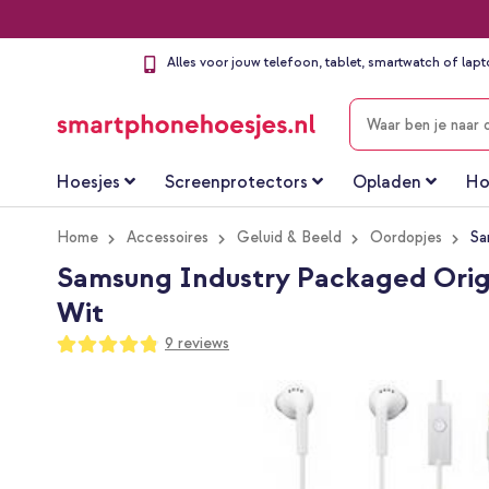
Alles voor jouw telefoon, tablet, smartwatch of lap
ZOEKEN
Hoesjes
Screenprotectors
Opladen
Ho
Home
Accessoires
Geluid & Beeld
Oordopjes
Sa
Samsung Industry Packaged Origi
Wit
Waardering:
9
reviews
96
100
% of
Ga
naar
het
einde
van