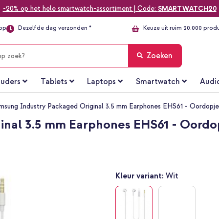
-20% op het hele smartwatch-assortiment | Code:
SMARTWATCH20
top
Dezelfde dag verzonden *
Keuze uit ruim 20.000 prod
Zoeken
uders
Tablets
Laptops
Smartwatch
Audi
msung Industry Packaged Original 3.5 mm Earphones EHS61 - Oordopjes
nal 3.5 mm Earphones EHS61 - Oordopj
Kleur variant:
Wit