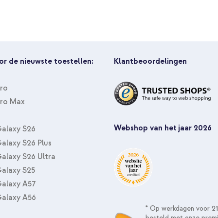
et
er geluid? Ga dan voor de Industry
or de nieuwste toestellen:
Klantbeoordelingen
Pro
Pro Max
Webshop van het jaar 2026
alaxy S26
alaxy S26 Plus
alaxy S26 Ultra
alaxy S25
alaxy A57
alaxy A56
* Op werkdagen voor 21
besteld met onze prem