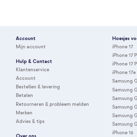
Geschikt voor type apparaat
Laptop, Smartphone, Tabl
Ben jij op zoek naar originele Samsung oortjes met rijk en held
Hi-Res audio
Nee
Packages Original 3.5 mm Earphones EHS61 van Samsung!
Type accessoire
Oordopjes
Geschikt voor kinderen
Nee
Account
Hoesjes vo
Mijn account
iPhone 17
iPhone 17 
Hulp & Contact
iPhone 17 
Klantenservice
iPhone 17e
Account
Samsung G
Bestellen & levering
Samsung G
Betalen
Samsung G
Retourneren & probleem melden
Samsung G
Merken
Samsung G
Advies & tips
Samsung G
iPhone 16
Over ons