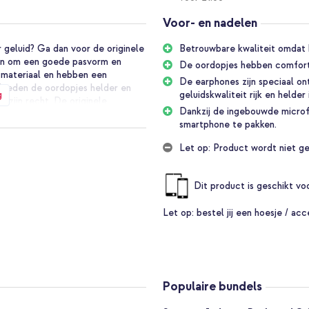
Voor- en nadelen
 geluid? Ga dan voor de originele
Betrouwbare kwaliteit omdat 
en om een goede pasvorm en
De oordopjes hebben comforta
t materiaal en hebben een
De earphones zijn speciaal o
 bieden de oordopjes helder en
g
geluidskwaliteit rijk en helder 
t zijn recht. De originele
Dankzij de ingebouwde microf
en afstandsbediening. Hierdoor
smartphone te pakken.
ne te pakken. De kabel van het
 heb je geen last van in de weg
Let op: Product wordt niet ge
Dit product is geschikt v
jd optimaal met jouw toestel
 na verloop van tijd hun
Let op:
bestel jij een hoesje / acc
iteit geluid, zo kun je optimaal
ijn speciaal ontwikkeld en
timaal is.
Populaire bundels