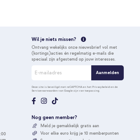
Wil je niets missen?
Ontvang wekelijks onze nieuwsbrief vol met
(kortings)acties én regelmatig e-mails die
speciaal zijn afgestemd op jouw interesses.
A
Aanmelden
b
o
n
Deze site is beveiligd met reCAPTCHA en het
Privacybeleid
en de
Servicevoorwaarden
van Google zijn van toepassing.
n
e
e
r
u
Nog geen member?
o
Meld je gemakkelijk gratis aan
p
o
Voor elke euro krijg je 10 memberpunten
:00
n
ium