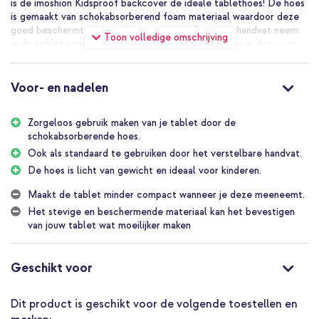
is de imoshion Kidsproof backcover de ideale tablethoes! De hoes
is gemaakt van schokabsorberend foam materiaal waardoor deze
goed beschermt tegen vallen en stoten. Door het handvat neem
Toon volledige omschrijving
je de tablet overal eenvoudig mee naartoe, of vouw je deze om
tot een standaard.
Uitstekende valbescherming
Voor- en nadelen
Het schokabsorberende foam is licht van gewicht waardoor de
tablet nog makkelijk te gebruiken is. De anti-slip oppervlakken
rondom de gehele hoes zorgen ervoor dat de hoes niet snel uit je
Zorgeloos gebruik maken van je tablet door de
handen glipt. Het schokabsorberende foam vangt de impact van
schokabsorberende hoes.
vallen en stoten op en voorkomt zo schade aan jouw tablet.
Ook als standaard te gebruiken door het verstelbare handvat.
Handig verstelbaar handvat
De hoes is licht van gewicht en ideaal voor kinderen.
Door het handvat op de tablethoes neem je deze gemakkelijk
overal mee naartoe. Ook kinderen nemen de tablet zo eenvoudig
Maakt de tablet minder compact wanneer je deze meeneemt.
mee door het hele huis. Daarnaast is het handvat om te vouwen
Het stevige en beschermende materiaal kan het bevestigen
tot een standaard. Willen de kinderen een filmpje kijken of
van jouw tablet wat moeilijker maken
spelletje spelen? Dan is de tablet met standaard op meerdere
manieren stevig neer te zetten.
Geschikt voor
Op maat gemaakt voor je tablet
De tablethoes is op maat gemaakt voor jouw tablet. Hierdoor sluit
deze perfect aan op de tablet en blijft de hoes stevig zitten. Ook
Dit product is geschikt voor de volgende toestellen en
zijn alle poorten, camera’s en knoppen vrij om te gebruiken. De