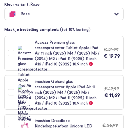
Ga
Kleur variant:
Roze
naar
Roze
het
begin
van
Maak je bestelling compleet:
(tot 10% korting)
de
afbeeldingen-
gallerij
Accezz Premium glass
screenprotector Tablet Apple iPad
€ 21,99
Air 11 inch (2026) M4 / (2025) M3 /
€ 19,79
(2024) M2 / iPad 11 (2025) 11 inch
A16 / iPad 10 (2022) 10.9 inch
imoshion Gehard glas
screenprotector Apple iPad Air 11
€ 12,99
inch (2026) M4 / (2025) M3 /
€ 11,69
(2024) M2 / iPad 11 (2025) 11 inch
A16 / iPad 10 (2022) 10.9 inch
imoshion Draadloze
€ 26,99
Kinderkoptelefoon Unicorn LED