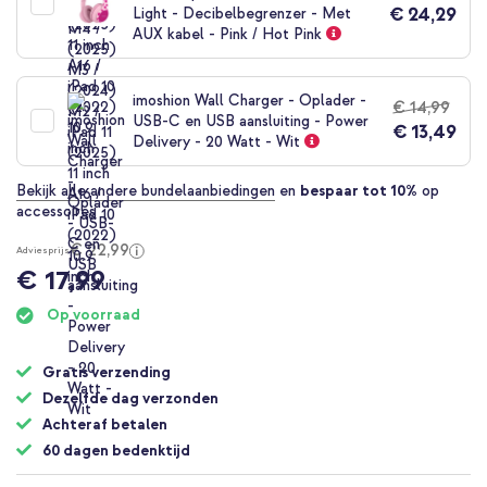
€ 24,29
Light - Decibelbegrenzer - Met
AUX kabel - Pink / Hot Pink
imoshion Wall Charger - Oplader -
€ 14,99
USB-C en USB aansluiting - Power
€ 13,49
Delivery - 20 Watt - Wit
Bekijk alle andere bundelaanbiedingen
en
bespaar tot 10%
op
accessoires
€ 22,99
Adviesprijs
€ 17,99
Op voorraad
Gratis verzending
Dezelfde dag verzonden
Achteraf betalen
60 dagen bedenktijd