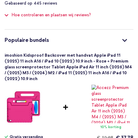
8719295583267
Gebaseerd op
445
reviews
of
imoshion
100
Hoe controleren en plaatsen wij reviews?
SH00054135
Roze
PFAS-vrij
Siliconen en TPU (zacht)
Populaire bundels
Apple
Tablet
imoshion Kidsproof Backcover met handvat Apple iPad 11
1 Pc
(2025) 11 inch A16 / iPad 10 (2022) 10.9 inch - Roze + Premium
glass screenprotector Tablet Apple iPad Air 11 inch (2026) M4
Nee
/ (2025) M3 / (2024) M2 / iPad 11 (2025) 11 inch A16 / iPad 10
Backcover, Softcase
(2022) 10.9 inch
Hoesje
Achterkant & Zijkant
10% korting
Gratis verzending
€ 37,78
€ 39,98