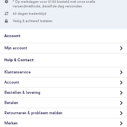
* Op werkdagen voor 21:00 besteld met onze snelle
- 20 Watt - Wit
verzendmethode, dezelfde dag verzonden.
60 dagen bedenktijd
Veilig & achteraf betalen
Account
Mijn account
10% korting
Gratis verzending
€ 31,48
€ 32,98
Hulp & Contact
Gratis
verzending
In winkelmandje
Klantenservice
Account
imoshion Kidsproof Backcover met handvat Apple iPad 11
Bestellen & levering
(2025) 11 inch A16 / iPad 10 (2022) 10.9 inch - Roze + Draadloze
Kinderkoptelefoon LED Light - Decibelbegrenzer - Met AUX
Betalen
kabel - Cobalt Blue
Retourneren & probleem melden
Merken