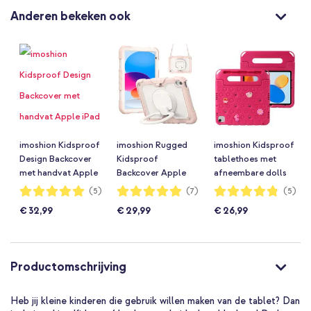
Anderen bekeken ook
imoshion Kidsproof
imoshion Rugged
imoshion Kidsproof
Design Backcover
Kidsproof
tablethoes met
met handvat Apple
Backcover Apple
afneembare dolls
iPad 11 (2025) 11
iPad 11 (2025) 11
Apple iPad 11
Waardering:
Waardering:
Waardering:
(5)
(7)
(5)
100%
100%
96%
inch A16 / iPad 10
inch A16 / iPad 10
(2025) 11 inch A16 /
€ 32,99
€ 29,99
€ 26,99
(2022) 10.9 inch -
(2022) 10.9 inch -
iPad 10 (2022) 10.9
Rode hartjes
Lichtroze
inch - Roze
Productomschrijving
Heb jij kleine kinderen die gebruik willen maken van de tablet? Dan