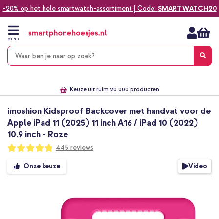
-20% op het hele smartwatch-assortiment | Code:
SMARTWATCH20
Ga
naar
de
MENU
inhoud
Alles voor jouw telefoon, tablet, smartwatch of laptop
Dezelfde dag verzonden *
Keuze uit ruim 20.000 producten
We've got you covered!
imoshion Kidsproof Backcover met handvat voor de
Apple iPad 11 (2025) 11 inch A16 / iPad 10 (2022)
10.9 inch - Roze
Waardering:
445
reviews
96
100
% of
Ga
Video
Onze keuze
naar
het
einde
van
de
afbeeldingen-