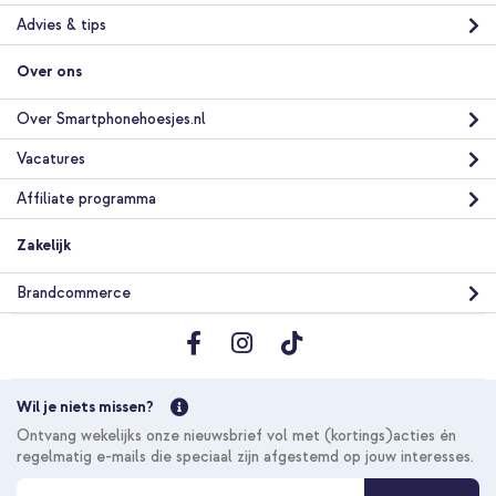
Advies & tips
Over ons
10% korting
Over Smartphonehoesjes.nl
Gratis verzending
€ 44,98
€ 47,98
Gratis
Vacatures
verzending
In winkelmandje
Affiliate programma
Zakelijk
imoshion Kidsproof Backcover met handvat Apple iPad 11
(2025) 11 inch A16 / iPad 10 (2022) 10.9 inch - Roze + Graphite
Brandcommerce
stylus pen voor Apple iPad - Zwart
Wil je niets missen?
Ontvang wekelijks onze nieuwsbrief vol met (kortings)acties én
regelmatig e-mails die speciaal zijn afgestemd op jouw interesses.
10% korting
A