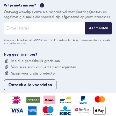
Wil je niets missen?
Ontvang wekelijks onze nieuwsbrief vol met (kortings)acties én
regelmatig e-mails die speciaal zijn afgestemd op jouw interesses.
A
Aanmelden
b
o
n
Deze site is beveiligd met reCAPTCHA en het
Privacybeleid
en de
Servicevoorwaarden
van Google
zijn van toepassing.
n
e
e
Nog geen member?
r
Meld je gemakkelijk gratis aan
u
Voor elke euro krijg je 10 memberpunten
o
p
Spaar voor gratis producten
o
n
Ontdek alle voordelen
z
e
n
i
e
u