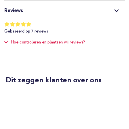
Universeel
Niet van toepassing
Reviews
1 Pc
Waardering:
100
%
Gebaseerd op
7
reviews
of
100
Hoe controleren en plaatsen wij reviews?
Dit zeggen klanten over ons