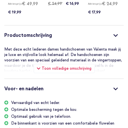
€ 49,99
€ 24,99
€ 24,99
€ 16,99
Adviesprijs
Adviesprijs
€ 19,99
€ 17,99
Productomschrijving
Met deze echt lederen dames handschoenen van Valenta maak jij
je luxe en stijlvolle look helemaal af. De handschoenen zijn
voorzien van een speciaal geleidend materiaal in de vingertoppen,
waardoor je de touch screen van jouw smartphone zelfs in de
Toon volledige omschrijving
koudste herfst- of winterdagen optimaal kunt gebruiken!
Voor- en nadelen
Vervaardigd van echt leder.
Optimale bescherming tegen de kou.
Optimaal gebruik van je telefoon.
De binnenkant is voorzien van een comfortabele fluwelen