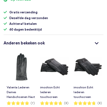
begin
van
Gratis verzending
de
afbeeldingen-
Dezelfde dag verzonden
gallerij
Achteraf betalen
60 dagen bedenktijd
Anderen bekeken ook
Valenta Lederen
imoshion Echt
imoshion Echt
Dames
lederen
lederen
Handschoenen Haut
touchscreen
touchscreen
- Maat XL
handschoenen -
handschoenen -
Waardering:
Waardering:
Waardering:
(7)
(8)
(8)
100%
95%
95%
Maat L
Maat L