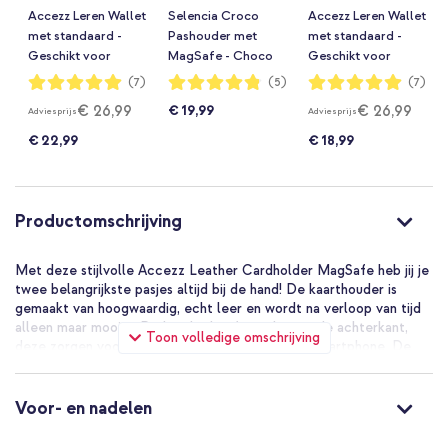
Accezz Leren Wallet
Selencia Croco
Accezz Leren Wallet
met standaard -
Pashouder met
met standaard -
Geschikt voor
MagSafe - Choco
Geschikt voor
MagSafe en Qi2 -
Brown
MagSafe en Qi2 -
Waardering:
Waardering:
Waardering:
(7)
(5)
(7)
100%
96%
100%
Coffee Brown
Sienna Brown
€ 26,99
€ 26,99
€ 19,99
Adviesprijs
Adviesprijs
€ 22,99
€ 18,99
Productomschrijving
Met deze stijlvolle Accezz Leather Cardholder MagSafe heb jij je
twee belangrijkste pasjes altijd bij de hand! De kaarthouder is
gemaakt van hoogwaardig, echt leer en wordt na verloop van tijd
alleen maar mooier. De houder heeft randjes op de achterkant,
Toon volledige omschrijving
deze zorgen voor extra magnetische grip op je smartphone. De
pashouder is geschikt voor 3 pasjes en heeft een uitsparing
onderin, zodat je de pasjes uit de houder kunt duwen wanneer je
deze nodig hebt. De pashouder is 9 centimer lang en 6,4
Voor- en nadelen
centimeter breed.