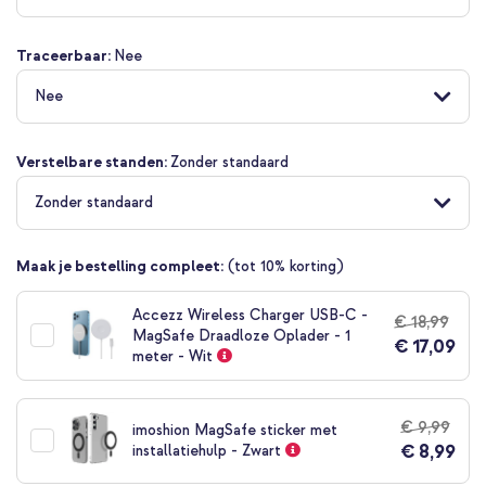
begin
van
Traceerbaar:
Nee
de
afbeeldingen-
Nee
gallerij
Verstelbare standen:
Zonder standaard
Zonder standaard
Maak je bestelling compleet:
(tot 10% korting)
Accezz Wireless Charger USB-C -
€ 18,99
MagSafe Draadloze Oplader - 1
€ 17,09
meter - Wit
€ 9,99
imoshion MagSafe sticker met
€ 8,99
installatiehulp - Zwart