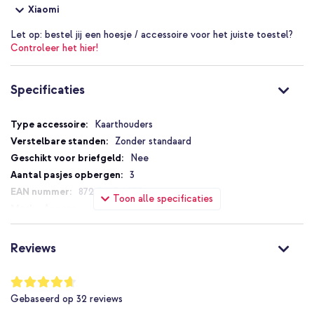
Xiaomi
Randjes achterop de pashouder voor extra magnetische grip
Let op:
bestel jij een hoesje / accessoire voor het juiste toestel?
Met uitsparing om pasjes uit de pashouder te duwen
Controleer het hier!
Inclusief 1 jaar garantie
Specificaties
Op zoek naar een stijlvolle pashouder voor je smartphone? Ga dan
voor deze Accezz Leather Cardholder MagSafe!
Specificaties
Kaarthouders
Zonder standaard
Nee
3
8721322310333
Toon alle specificaties
Accezz
SH00087329
Bruin
Reviews
Echt leer
Ja
Waardering:
93
%
MagSafe Compatible
Gebaseerd op
32
reviews
of
Universeel
100