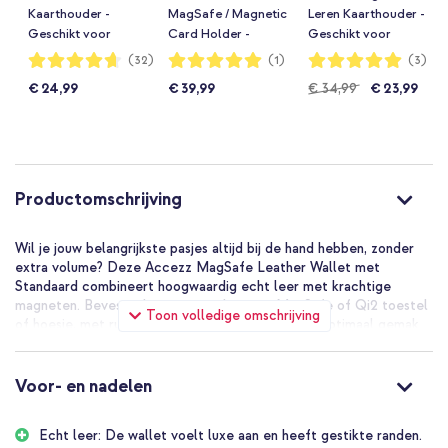
Kaarthouder -
MagSafe / Magnetic
Leren Kaarthouder -
Geschikt voor
Card Holder -
Geschikt voor
MagSafe en Qi2 -
Midnight Blue
Apple Find My -
Waardering:
Waardering:
Waardering:
(32)
(1)
(3)
93%
100%
100%
Nightfall Blue
Nightfall Blue
€ 24,99
€ 39,99
€ 34,99
€ 23,99
Productomschrijving
Wil je jouw belangrijkste pasjes altijd bij de hand hebben, zonder
extra volume? Deze Accezz MagSafe Leather Wallet met
Standaard combineert hoogwaardig echt leer met krachtige
magneten. Bevestig hem eenvoudig op je MagSafe of Qi2 toestel
Toon volledige omschrijving
of hoesje, met ruimte tot 4 pasjes en geniet van optimaal gemak
met de ingebouwde standaard voor gemakkelijk streamen en
videobellen.
Voor- en nadelen
Praktisch
Deze wallet is gemaakt van echt leer en is voorzien van stijlvolle,
Echt leer: De wallet voelt luxe aan en heeft gestikte randen.
gestikte randen voor een luxe uitstraling. Er is ruimte voor veilige