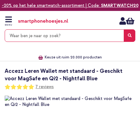
-20% op het hele smartwatch-assortiment | Code:
SMARTWATCH20
Ga
naar
de
MENU
inhoud
Alles voor jouw telefoon, tablet, smartwatch of laptop
Dezelfde dag verzonden *
Keuze uit ruim 20.000 producten
We've got you covered!
Accezz Leren Wallet met standaard - Geschikt
voor MagSafe en Qi2 - Nightfall Blue
Waardering:
7
reviews
100
100
% of
Ga
naar
het
einde
van
de
afbeeldingen-
gallerij