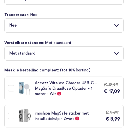
begin
van
Traceerbaar:
Nee
de
afbeeldingen-
Nee
gallerij
Verstelbare standen:
Met standaard
Met standaard
Maak je bestelling compleet:
(tot 10% korting)
Accezz Wireless Charger USB-C -
€ 18,99
MagSafe Draadloze Oplader - 1
€ 17,09
meter - Wit
€ 9,99
imoshion MagSafe sticker met
€ 8,99
installatiehulp - Zwart