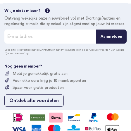
Wil je niets missen?
Ontvang wekelijks onze nieuwsbrief vol met (kortings)acties én
regelmatig e-mails die speciaal zijn afgestemd op jouw interesses.
A
Aanmelden
b
o
n
Deze site is beveiligd met reCAPTCHA en het
Privacybeleid
en de
Servicevoorwaarden
van Google
zijn van toepassing.
n
e
e
Nog geen member?
r
Meld je gemakkelijk gratis aan
u
Voor elke euro krijg je 10 memberpunten
o
p
Spaar voor gratis producten
o
n
Ontdek alle voordelen
z
e
n
i
e