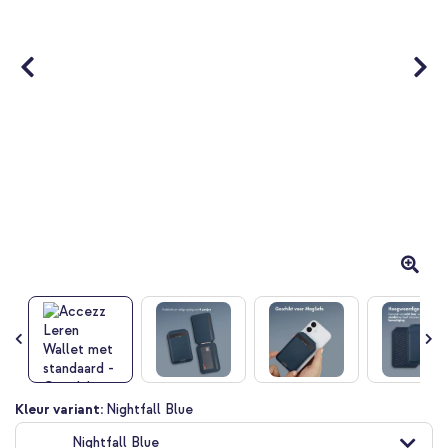
Ga
Kleur variant:
Nightfall Blue
naar
Nightfall Blue
het