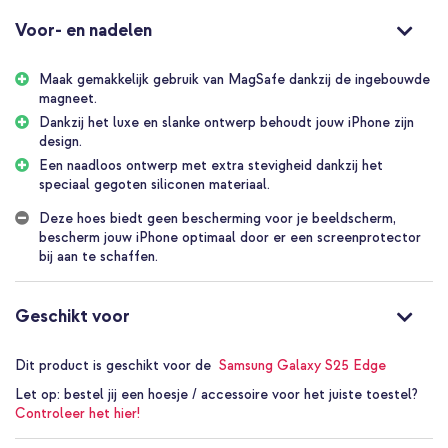
tijd is om jouw telefoon op te laden, kun je het hoesje gewoon om
het toestel laten zitten en je MagSafe-oplader op je telefoon
Voor- en nadelen
klikken. Daarnaast zit het hoesje mooi aangesloten om jouw
telefoon. Dankzij het luxe en slanke ontwerp behoudt jouw toestel
Maak gemakkelijk gebruik van MagSafe dankzij de ingebouwde
zijn design.
magneet.
Geschikt voor MagSafe
Dankzij het luxe en slanke ontwerp behoudt jouw iPhone zijn
MagSafe is een techniek waarmee accessoires magnetisch aan je
design.
telefoon gekoppeld worden. Dit product ondersteunt MagSafe
Een naadloos ontwerp met extra stevigheid dankzij het
technologie. Dat betekent dat MagSafe producten altijd precies
speciaal gegoten siliconen materiaal.
goed op jouw smartphone klikken. Op deze manier maak je op een
optimale manier gebruik van een MagSafe draadloze oplader en
Deze hoes biedt geen bescherming voor je beeldscherm,
klikt een MagSafe kaarthouder altijd op de perfecte plek op je
bescherm jouw iPhone optimaal door er een screenprotector
telefoon. Ook kun je gebruik maken van een MagSafe powerbank
bij aan te schaffen.
of MagSafe telefoonhouder.
Stijlvol design
De Accezz Liquid Silicone Backcover met MagSafe is vervaardigd
Geschikt voor
van stevig siliconen materiaal en heeft een schokabsorberende
werking. Daarnaast voorkomt de microfiber voering krassen op
Dit product is geschikt voor de
Samsung Galaxy S25 Edge
jouw toestel. Dit hoesje klik je gemakkelijk vast en zit mooi
aangesloten om jouw telefoon. Dankzij het luxe en slanke ontwerp
Let op:
bestel jij een hoesje / accessoire voor het juiste toestel?
behoudt jouw toestel zijn slanke vormgeving.
Controleer het hier!
Op maat gemaakt voor je smartphone