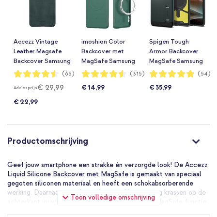
Accezz Vintage
imoshion Color
Spigen Tough
Leather Magsafe
Backcover met
Armor Backcover
Backcover Samsung
MagSafe Samsung
MagSafe Samsung
Galaxy S25 Edge -
Galaxy S25 Edge -
Galaxy S25 Edge -
Waardering:
Waardering:
Waardering:
(65)
(315)
(54)
90%
91%
97%
Smokey Green
Donkergroen
Abyss Green
€ 29,99
€ 14,99
€ 35,99
Adviesprijs
€ 22,99
Productomschrijving
Geef jouw smartphone een strakke én verzorgde look! De Accezz
Liquid Silicone Backcover met MagSafe is gemaakt van speciaal
gegoten siliconen materiaal en heeft een schokabsorberende
werking. Daarnaast voorkomt de microfiber voering krassen op de
Toon volledige omschrijving
achterkant jouw toestel. Dankzij de ingebouwde MagSafe functie,
maak je gemakkelijk gebruik van MagSafe producten. Zodra het