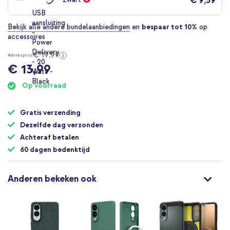
€ 9,59
Bekijk alle andere bundelaanbiedingen
en
bespaar tot 10%
op
accessoires
€ 19,99
Adviesprijs
€ 13,99
Op voorraad
Gratis verzending
Dezelfde dag verzonden
Achteraf betalen
60 dagen bedenktijd
Anderen bekeken ook