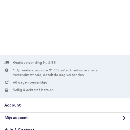
10% korting
Gratis verzending
€ 22,98
€ 23,98
Gratis
verzending
In winkelmandje
Accezz Liquid Silicone Backcover met MagSafe Samsung
Galaxy S25 Edge - Cooper Green + Universeel telefoonkoord -
Zwart
Gratis verzending NL & BE
* Op werkdagen voor 21:00 besteld met onze snelle
verzendmethode, dezelfde dag verzonden.
60 dagen bedenktijd
Veilig & achteraf betalen
Account
20% korting
Gratis verzending
€ 23,58
€ 25,98
Mijn account
Gratis
verzending
Hulp & Contact