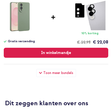
10% korting
Gratis verzending
€ 22,08
€ 22,98
Gratis
verzending
In winkelmandje
Accezz Liquid Silicone Backcover met MagSafe Samsung
Toon meer bundels
Galaxy S25 Edge - Cooper Green + Wall Charger - Oplader -
USB-C en USB aansluiting - Power Delivery - 20 Watt - Black
Dit zeggen klanten over ons