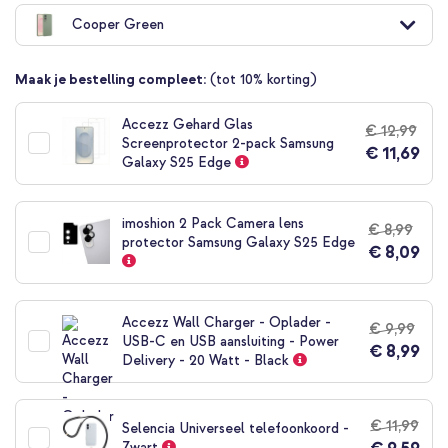
naar
Cooper Green
het
begin
van
Maak je bestelling compleet:
(tot 10% korting)
de
afbeeldingen-
gallerij
Accezz Gehard Glas
€ 12,99
Screenprotector 2-pack Samsung
€ 11,69
Galaxy S25 Edge
imoshion 2 Pack Camera lens
€ 8,99
protector Samsung Galaxy S25 Edge
€ 8,09
Accezz Wall Charger - Oplader -
€ 9,99
USB-C en USB aansluiting - Power
€ 8,99
Delivery - 20 Watt - Black
€ 11,99
Selencia Universeel telefoonkoord -
Zwart