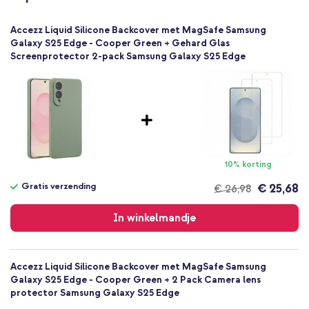
Tip:
Voor een optimale bescherming van jouw smartphone
Accezz
combineer je deze backcover met de Selencia Gehard Glas
SH00085191
Accezz Liquid Silicone Backcover met MagSafe Samsung
screenprotector.
Groen
Galaxy S25 Edge - Cooper Green + Gehard Glas
Screenprotector 2-pack Samsung Galaxy S25 Edge
Siliconen en TPU (zacht)
Samsung
Smartphone
Geen
Nee
Backcover, Softcase
Hoesje
10% korting
Achterkant & Zijkant
Gratis verzending
€ 25,68
€ 26,98
Gratis
verzending
In winkelmandje
Accezz Liquid Silicone Backcover met MagSafe Samsung
Galaxy S25 Edge - Cooper Green + 2 Pack Camera lens
protector Samsung Galaxy S25 Edge