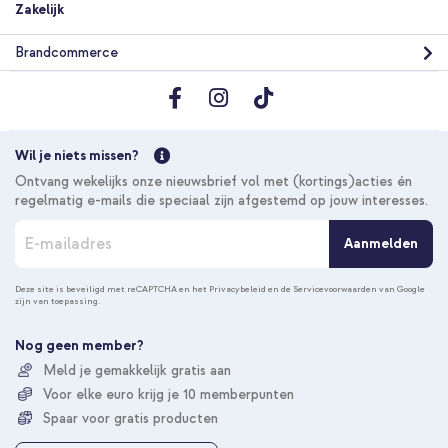
MagSafe - Inclusief Magnetische Cirkel - Ventilatierooster -
Zakelijk
Zwart
Brandcommerce
Wil je niets missen?
Ontvang wekelijks onze nieuwsbrief vol met (kortings)acties én
10% korting
regelmatig e-mails die speciaal zijn afgestemd op jouw interesses.
Gratis verzending
€ 30,18
€ 31,98
A
Gratis
Aanmelden
b
verzending
In winkelmandje
o
n
Deze site is beveiligd met reCAPTCHA en het
Privacybeleid
en de
Servicevoorwaarden
van Google
zijn van toepassing.
n
e
e
Nog geen member?
r
Meld je gemakkelijk gratis aan
u
Voor elke euro krijg je 10 memberpunten
o
p
Spaar voor gratis producten
o