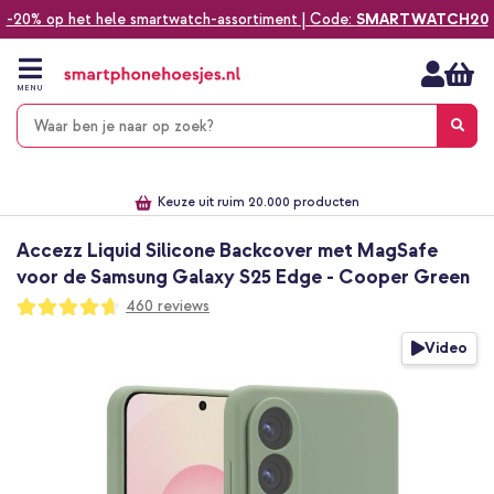
-20% op het hele smartwatch-assortiment | Code:
SMARTWATCH20
Ga
naar
de
MENU
inhoud
Alles voor jouw telefoon, tablet, smartwatch of laptop
Dezelfde dag verzonden *
Keuze uit ruim 20.000 producten
We've got you covered!
Accezz Liquid Silicone Backcover met MagSafe
voor de Samsung Galaxy S25 Edge - Cooper Green
Waardering:
460
reviews
93
100
% of
Ga
Video
naar
het
einde
van
de
afbeeldingen-
gallerij