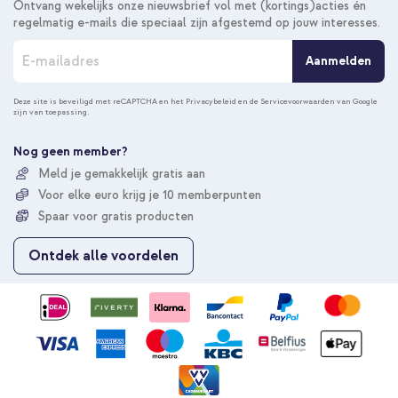
Ontvang wekelijks onze nieuwsbrief vol met (kortings)acties én
regelmatig e-mails die speciaal zijn afgestemd op jouw interesses.
A
Aanmelden
b
o
n
Deze site is beveiligd met reCAPTCHA en het
Privacybeleid
en de
Servicevoorwaarden
van Google
zijn van toepassing.
n
e
e
Nog geen member?
r
Meld je gemakkelijk gratis aan
u
Voor elke euro krijg je 10 memberpunten
o
p
Spaar voor gratis producten
o
n
Ontdek alle voordelen
z
e
n
i
e
u
w
s