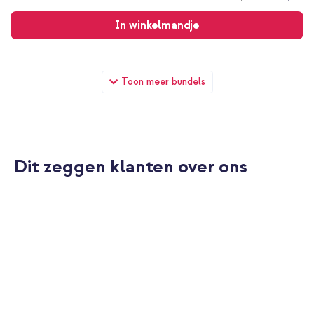
Gratis
verzending
In winkelmandje
Accezz Liquid Silicone Backcover Samsung Galaxy Z Flip 6 -
Toon meer bundels
Roze + Geweven USB-C naar USB-C kabel 60W - 1,5 meter -
Bolt Black
Dit zeggen klanten over ons
10% korting
Gratis verzending
€ 24,49
€ 25,99
Gratis
verzending
In winkelmandje