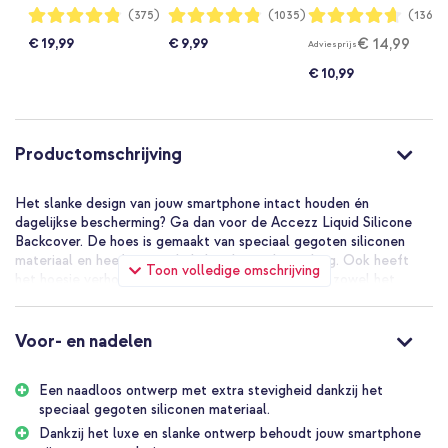
Flip 7 FE - Wavy
Flip 6 - Transparant
Flip 6 - Paars
Waardering:
Waardering:
Waardering:
(375)
(1035)
(1365)
96%
96%
93%
Swirl Pink Plum
€ 14,99
€ 19,99
€ 9,99
Adviesprijs
€ 10,99
Productomschrijving
Het slanke design van jouw smartphone intact houden én
dagelijkse bescherming? Ga dan voor de Accezz Liquid Silicone
Backcover. De hoes is gemaakt van speciaal gegoten siliconen
materiaal en heeft een schokabsorberende werking. Ook heeft
Toon volledige omschrijving
het hoesje verhoogde randen, dit zorgt ervoor dat zowel het
scherm als de camera veilig blijven tegen vallen of stoten.
Daarnaast voorkomt de microfiber voering krassen op de
achterkant van jouw toestel. Dankzij het slanke design van de hoes
Voor- en nadelen
behoudt jouw toestel zijn strakke vormgeving.
Een naadloos ontwerp met extra stevigheid dankzij het
Dagelijkse bescherming van jouw smartphone
speciaal gegoten siliconen materiaal.
Het hoesje is vervaardigd uit speciaal gegoten siliconen materiaal.
Dit schokabsorberende materiaal zorgt voor bescherming van je
Dankzij het luxe en slanke ontwerp behoudt jouw smartphone