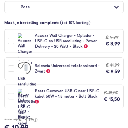
naar
Roze
het
begin
van
Maak je bestelling compleet:
(tot 10% korting)
de
afbeeldingen-
gallerij
Accezz Wall Charger - Oplader -
€ 9,99
USB-C en USB aansluiting - Power
€ 8,99
Delivery - 20 Watt - Black
€ 11,99
Selencia Universeel telefoonkoord -
€ 9,59
Zwart
Beats Geweven USB-C naar USB-C
€ 15,00
kabel 60W - 1,5 meter - Bolt Black
€ 13,50
€ 14,99
Adviesprijs
€ 10,99