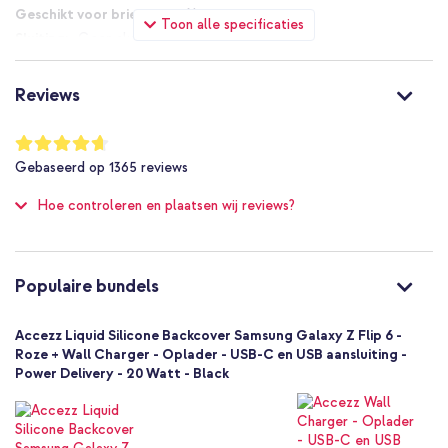
Verhoogde randen beschermen het scherm en de camera
Nee
Toon alle specificaties
Geen sluiting
Ontworpen met een matte, zachte coating
Nee
De microfiber voering voorkomt krassen op de achterkant van
Nee
het toestel
Reviews
Nee
Voor een strakke, verzorgde look
Niet van toepassing
Waardering:
Inclusief 1 jaar garantie
93
%
Nee
Gebaseerd op
1365
reviews
of
Bescherming tot 1 meter
100
Hoe controleren en plaatsen wij reviews?
Nee
Op zoek naar een lichtgewicht hoesje die jouw telefoon een
strakke look geeft? Bestel dan de Accezz Liquid Silicone
Goed
Backcover!
Nee
8721064017262
Populaire bundels
Accezz
SH00076557
Accezz Liquid Silicone Backcover Samsung Galaxy Z Flip 6 -
Roze
Roze + Wall Charger - Oplader - USB-C en USB aansluiting -
Power Delivery - 20 Watt - Black
Siliconen en TPU (zacht)
Samsung
Smartphone
Geen