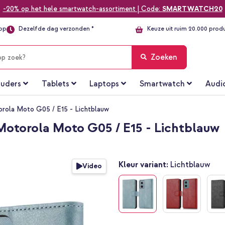
-20% op het hele smartwatch-assortiment | Code:
SMARTWATCH20
top
Dezelfde dag verzonden *
Keuze uit ruim 20.000 prod
Zoeken
uders
Tablets
Laptops
Smartwatch
Audi
rola Moto G05 / E15 - Lichtblauw
Motorola Moto G05 / E15 - Lichtblauw
Kleur variant:
Lichtblauw
Video