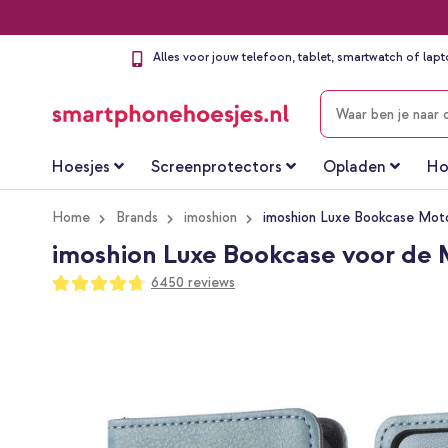
Alles voor jouw telefoon, tablet, smartwatch of lap
ZOEKEN
Hoesjes
Screenprotectors
Opladen
Ho
Home
Brands
imoshion
imoshion Luxe Bookcase Moto
imoshion Luxe Bookcase voor de 
Waardering:
6450
reviews
94
100
% of
Ga
naar
het
einde
van
de
afbeeldingen-