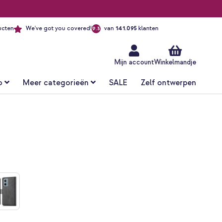
ucten
We've got you covered!
van
141.095
klanten
9.3
Ga
naar
de
inhoud
Mijn account
Winkelmandje
o
Meer categorieën
SALE
Zelf ontwerpen