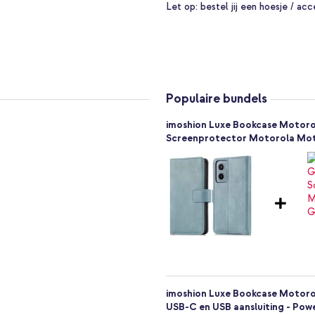
e tinten. Ga je voor neutraal
Let op:
bestel jij een hoesje / acc
n? De magneetsluiting is modern
 de kleur van de hoes. Het
 voor het type product relatief
es graag in je kleding bij je
Populaire bundels
kste pasjes altijd bij de hand
imoshion Luxe Bookcase Motorol
Screenprotector Motorola Mot
standaard functie. Zo is de
n, camera’s en knoppen vrij om te
 alle poorten, de camera en
imoshion Luxe Bookcase Motorol
USB-C en USB aansluiting - Powe