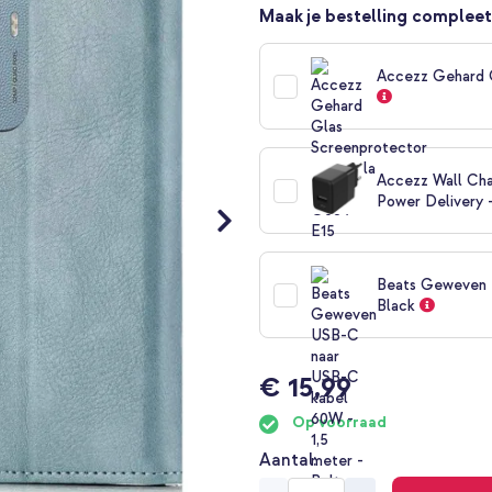
Maak je bestelling compleet
Accezz Gehard 
Accezz Wall Cha
Power Delivery 
Beats Geweven U
Black
€ 15,99
Op voorraad
Aantal