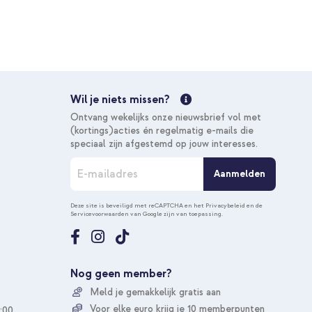
Wil je niets missen?
Ontvang wekelijks onze nieuwsbrief vol met
(kortings)acties én regelmatig e-mails die
speciaal zijn afgestemd op jouw interesses.
A
Aanmelden
b
o
n
Deze site is beveiligd met reCAPTCHA en het
Privacybeleid
en de
Servicevoorwaarden
van Google zijn van toepassing.
n
e
e
r
u
Nog geen member?
o
Meld je gemakkelijk gratis aan
p
o
Voor elke euro krijg je 10 memberpunten
:00