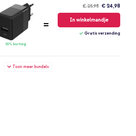
€ 24,98
€ 25,98
Gratis
verzending
In winkelmandje
Gratis verzending
10% korting
la Moto G05 / E15 - Lichtblauw + Geweven USB-C naar USB-
Toon meer bundels
lack
€ 29,49
€ 30,99
Gratis
verzending
In winkelmandje
Gratis verzending
10% korting