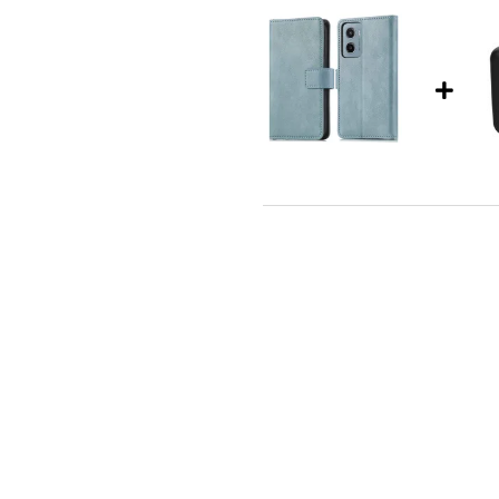
n briefgeld? Ga voor de
imoshion Luxe Bookcase Motoro
C kabel 60W - 1,5 meter - Bolt B