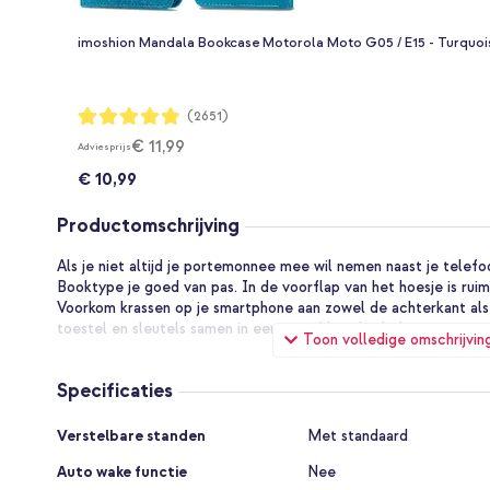
imoshion Mandala Bookcase Motorola Moto G05 / E15 - Turquoi
Waardering:
(2651)
97%
€ 11,99
Adviesprijs
€ 10,99
Productomschrijving
Als je niet altijd je portemonnee mee wil nemen naast je telef
Booktype je goed van pas. In de voorflap van het hoesje is ruim
Voorkom krassen op je smartphone aan zowel de achterkant als 
toestel en sleutels samen in een tas of broekzak doet.
Toon volledige omschrijvin
Goede bescherming van je smartphone
Aan de binnenkant van de booktype zit een flexibele siliconen
Specificaties
steekt enkele millimeters uit over het scherm van het toestel. 
scherm van jouw smartphone veilig van stoten. De hoes blijft 
Specificaties
Verstelbare standen
Met standaard
zelfs tijdens een val of stoot door een krachtige magneetsluiti
Auto wake functie
Nee
Moderne en slanke pasvorm