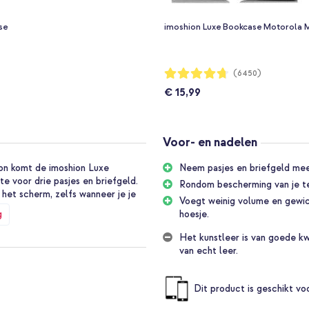
se
imoshion Luxe Bookcase Motorola M
Waardering:
(6450)
94%
€ 15,99
Voor- en nadelen
oon komt de imoshion Luxe
Neem pasjes en briefgeld mee 
te voor drie pasjes en briefgeld.
Rondom bescherming van je te
het scherm, zelfs wanneer je je
Voegt weinig volume en gewich
g
hoesje.
Het kunstleer is van goede kwa
 houder. De rand van de houder
van echt leer.
Hierdoor blijft ook de rand het
goed afgesloten met de voorflap,
ng.
Dit product is geschikt v