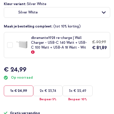
Ga
Kleur variant:
Silver White
naar
Silver White
het
begin
van
Maak je bestelling compleet:
(tot 10% korting)
de
afbeeldingen-
gallerij
dbramante1928 re-charge | Wall
€ 90,99
Charger - USB-C 140 Watt + USB-
€ 81,89
C 100 Watt + USB-A 18 Watt - Wit
€ 24,99
Op voorraad
1x
€ 24,99
2x
€ 23,74
3x
€ 22,49
Bespaar 5%
Bespaar 10%
Gratis verzending