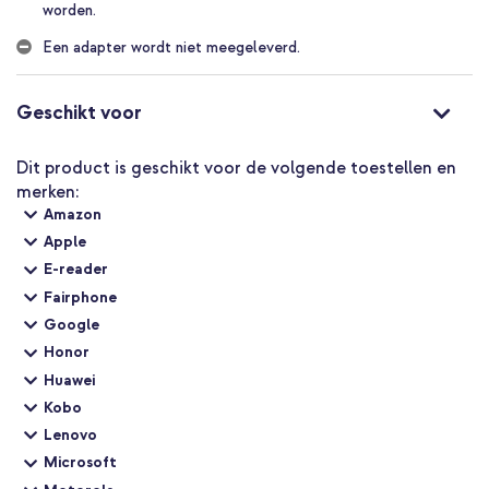
De buitenkant is voor 100% gemaakt uit gerecycled kunststof;
worden.
een duurzame keuze
Een adapter wordt niet meegeleverd.
Inclusief 1 jaar garantie
Supersnel opladen én nooit meer je kabel uit de knoop hoeven
Geschikt voor
halen? Ga dan voor de Empower by PanzerGlass Magnetic Snake
Oplaadkabel.
Dit product is geschikt voor de volgende toestellen en
merken:
Amazon
Apple
E-reader
Fairphone
Google
Honor
Huawei
Kobo
Lenovo
Microsoft