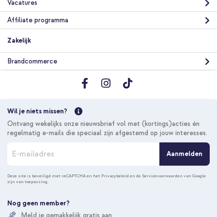
Vacatures
Affiliate programma
Zakelijk
Brandcommerce
Wil je niets missen?
Ontvang wekelijks onze nieuwsbrief vol met (kortings)acties én
regelmatig e-mails die speciaal zijn afgestemd op jouw interesses.
A
Aanmelden
b
o
n
Deze site is beveiligd met reCAPTCHA en het
Privacybeleid
en de
Servicevoorwaarden
van Google
zijn van toepassing.
n
e
e
Nog geen member?
r
Meld je gemakkelijk gratis aan