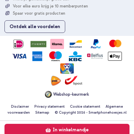
u
Voor elke euro krijg je 10 memberpunten
o
p
Spaar voor gratis producten
o
n
Ontdek alle voordelen
z
e
n
i
e
u
w
s
b
r
i
e
Webshop-keurmerk
f
Disclaimer
Privacy statement
Cookie statement
Algemene
voorwaarden
Sitemap
© Copyright 2026 - Smartphonehoesjes.nl
In winkelmandje