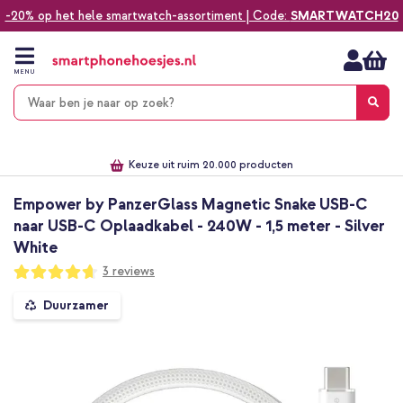
-20% op het hele smartwatch-assortiment | Code:
SMARTWATCH20
Ga
naar
de
MENU
inhoud
Alles voor jouw telefoon, tablet, smartwatch of laptop
Dezelfde dag verzonden *
Keuze uit ruim 20.000 producten
We've got you covered!
Empower by PanzerGlass Magnetic Snake USB-C
naar USB-C Oplaadkabel - 240W - 1,5 meter - Silver
White
Waardering:
3
reviews
93
100
% of
Ga
Duurzamer
naar
het
einde
van
de
afbeeldingen-