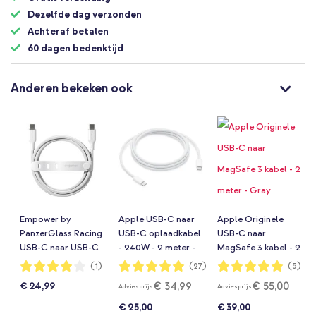
Dezelfde dag verzonden
Achteraf betalen
60 dagen bedenktijd
Anderen bekeken ook
Empower by
Apple USB-C naar
Apple Originele
PanzerGlass Racing
USB-C oplaadkabel
USB-C naar
USB-C naar USB-C
- 240W - 2 meter -
MagSafe 3 kabel - 2
Oplaadkabel -
Wit
meter - Gray
Waardering:
Waardering:
Waardering:
(1)
(27)
(5)
80%
99%
100%
240W - 2 meter -
€ 34,99
€ 55,00
€ 24,99
Adviesprijs
Adviesprijs
Silver White
€ 25,00
€ 39,00