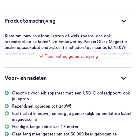
Productomschrijving
Klaar om jouw telefoon, laptop of welk toestel dan ook
razendsnel op te laden? De Empower by PanzerGlass Magnetic
Snake oplaadkabel ondersteunt snelladen tot maar liefst 240W!
Snelheid en betrouwbaarheid komen samen omdat de kabel getest
Toon volledige omschrijving
is om tot 30.000 keer gebogen te worden; deze oplaadkabel gaat
jarenlang mee! De 1,5 meter lange kabel zorgt voor
bewegingsvrijheid én berg je gemakkelijk weer op omdat de kabel
magnetisch is. Nooit meer gedoe met kabels die in de knoop raken.
Voor- en nadelen
Jouw Empower by PanzerGlass Racing oplaadkabel in het kort:
Geschikt voor elk apparaat met een USB-C oplaadpoort; ook
Geschikt voor ieder apparaat met een USB-C oplaadpoort
je laptop.
Ondersteunt snel opladen tot maar liefst 240W
Razendsnel opladen tot 240W!
Magnetische kabel die je gemakkelijk en netjes opbergt
Blijft altijd knoopvrij en berg je gemakkelijk op omdat de kabel
magnetisch is.
Lange kabel van 1,5 meter
Handige, lange kabel van 1,5 meter.
Getest om tot 30.000 keer te worden gebogen
Gaat lang mee: getest om tot 30.000 keer gebogen te