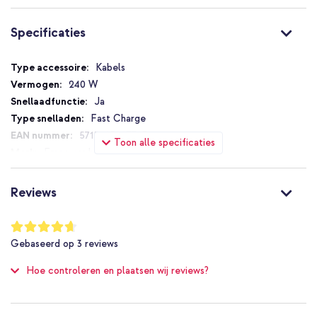
Specificaties
Specificaties
Kabels
240 W
Ja
Fast Charge
5715685027703
Toon alle specificaties
Empower by PanzerGlass
EM84572
1.5 m
Reviews
Universeel
AirPods, Draadloze koptelefoon,
Waardering:
Laptop, Smartphone, Tablet, Draadloze oortjes
93
%
Gebaseerd op
3
reviews
of
USB-C naar USB-C
100
Nee
Hoe controleren en plaatsen wij reviews?
1 Pc
Zilver