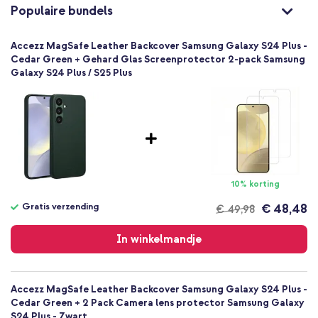
8720922147202
Populaire bundels
Accezz
SH00069276
Accezz MagSafe Leather Backcover Samsung Galaxy S24 Plus -
Donkergroen
Cedar Green + Gehard Glas Screenprotector 2-pack Samsung
Galaxy S24 Plus / S25 Plus
Echt leer
Geen
Samsung
Smartphone
Geen
Nee
Backcover, Hardcase
10% korting
Hoesje
Gratis verzending
€ 48,48
€ 49,98
Achterkant & Zijkant
Gratis
verzending
In winkelmandje
Accezz MagSafe Leather Backcover Samsung Galaxy S24 Plus -
Cedar Green + 2 Pack Camera lens protector Samsung Galaxy
S24 Plus - Zwart