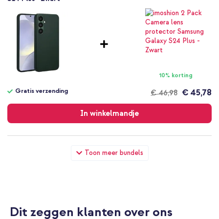
10% korting
Gratis verzending
€ 45,78
€ 46,98
Gratis
verzending
In winkelmandje
Accezz MagSafe Leather Backcover Samsung Galaxy S24 Plus -
Toon meer bundels
Cedar Green + Wall Charger - Oplader - USB-C en USB
aansluiting - Power Delivery - 20 Watt - Black
Dit zeggen klanten over ons