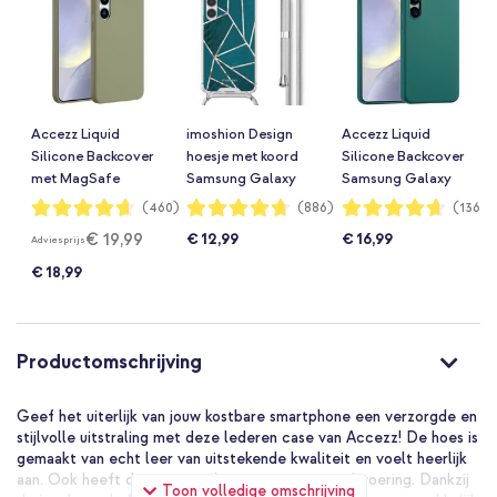
Accezz Liquid
imoshion Design
Accezz Liquid
Silicone Backcover
hoesje met koord
Silicone Backcover
met MagSafe
Samsung Galaxy
Samsung Galaxy
Samsung Galaxy
S24 Plus - Petrol
S24 Plus -
Waardering:
Waardering:
Waardering:
(460)
(886)
(1365)
93%
94%
93%
S24 Plus - Cooper
Green Graphic
Donkergroen
€ 19,99
€ 12,99
€ 16,99
Adviesprijs
Green
€ 18,99
Productomschrijving
Geef het uiterlijk van jouw kostbare smartphone een verzorgde en
stijlvolle uitstraling met deze lederen case van Accezz! De hoes is
gemaakt van echt leer van uitstekende kwaliteit en voelt heerlijk
aan. Ook heeft de case een luxueuze microvezel voering. Dankzij
Toon volledige omschrijving