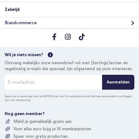
Zakelijk
Brandcommerce
Wil je niets missen?
Ontvang wekelijks onze nieuwsbrief vol met (kortings)acties én
regelmatig e-mails die speciaal zijn afgestemd op jouw interesses.
A
Aanmelden
b
o
n
Deze site is beveiligd met reCAPTCHA en het
Privacybeleid
en de
Servicevoorwaarden
van Google
zijn van toepassing.
n
e
e
Nog geen member?
r
Meld je gemakkelijk gratis aan
u
Voor elke euro krijg je 10 memberpunten
o
p
Spaar voor gratis producten