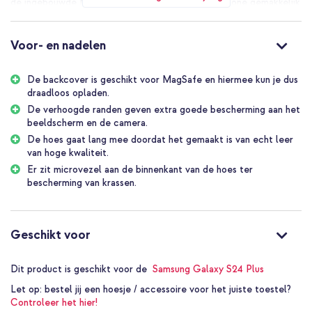
de ingebouwde MagSafe functie, kan je je smartphone gemakkelijk
draadloos opladen. De verhoogde randen zorgen ervoor dat je
beeldscherm en camera extra goed beschermd zijn tegen krassen
en stoten.
Voor- en nadelen
Geschikt voor MagSafe
De backcover is geschikt voor MagSafe en hiermee kun je dus
Dankzij de ingebouwde magneet, maak je moeiteloos gebruik van
draadloos opladen.
magnetische accessoires. Denk hierbij aan aan een magnetische
draadloze oplader, ringgreep of een telefoonhouder. De krachtige
De verhoogde randen geven extra goede bescherming aan het
magneet zorgt ervoor dat deze accessoires altijd op de ideale
beeldscherm en de camera.
plek koppelen en er niet zomaar afvallen.
De hoes gaat lang mee doordat het gemaakt is van echt leer
van hoge kwaliteit.
Verhoogde randen
Er zit microvezel aan de binnenkant van de hoes ter
Bescherm je kostbare beeldscherm en camera tegen krassen en
bescherming van krassen.
stoten. De verhoogde randen bieden een extra laag bescherming,
zodat je je smartphone met een gerust hart overal mee naartoe
kunt nemen.
Geschikt voor
Gemaakt van echt leer
Door het echte leer van topkwaliteit krijgt dit hoesje een luxe
uitstraling. Het luxueuze leer valt helemaal rondom het hoesje en
Dit product is geschikt voor de
Samsung Galaxy S24 Plus
is van hoge kwaliteit. Deze hoes is een investering doordat het
Let op:
bestel jij een hoesje / accessoire voor het juiste toestel?
leer een lange tijd mee gaat.
Controleer het hier!