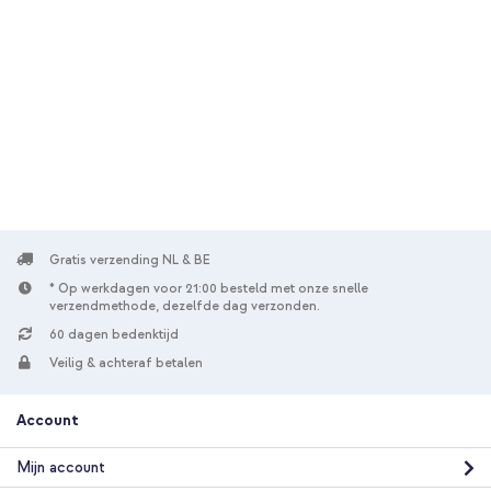
10% korting
Gratis verzending
€ 43,98
€ 44,98
Gratis
verzending
In winkelmandje
Accezz MagSafe Leather Backcover Samsung Galaxy S24 Plus -
Cedar Green + Geweven USB-C naar USB-C kabel 60W - 1,5
meter - Bolt Black
Gratis verzending NL & BE
* Op werkdagen voor 21:00 besteld met onze snelle
verzendmethode, dezelfde dag verzonden.
60 dagen bedenktijd
Veilig & achteraf betalen
Account
10% korting
Gratis verzending
€ 48,49
€ 49,99
Mijn account
Gratis