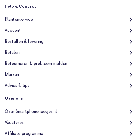
verzending
In winkelmandje
Hulp & Contact
Klantenservice
Accezz MagSafe Leather Backcover Samsung Galaxy S24 Plus -
Account
Cedar Green + Telefoonhouder auto - MagSafe - Inclusief
Magnetische Cirkel - Ventilatierooster - Zwart
Bestellen & levering
Betalen
Retourneren & probleem melden
Merken
Advies & tips
10% korting
Gratis verzending
€ 51,18
€ 52,98
Over ons
Gratis
verzending
In winkelmandje
Over Smartphonehoesjes.nl
Vacatures
Affiliate programma