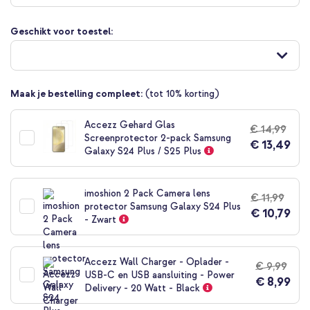
begin
van
Geschikt voor toestel:
de
afbeeldingen-
gallerij
Maak je bestelling compleet:
(tot 10% korting)
Accezz Gehard Glas
€ 14,99
Screenprotector 2-pack Samsung
€ 13,49
Galaxy S24 Plus / S25 Plus
imoshion 2 Pack Camera lens
€ 11,99
protector Samsung Galaxy S24 Plus
€ 10,79
- Zwart
Accezz Wall Charger - Oplader -
€ 9,99
USB-C en USB aansluiting - Power
€ 8,99
Delivery - 20 Watt - Black