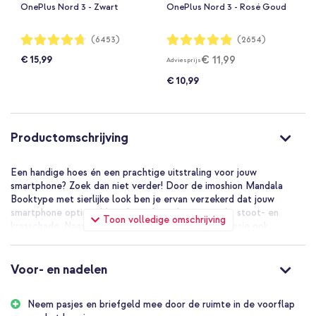
OnePlus Nord 3 - Zwart
OnePlus Nord 3 - Rosé Goud
Waardering:
Waardering:
(6453)
(2654)
94%
97%
€ 11,99
€ 15,99
Adviesprijs
€ 10,99
Productomschrijving
Een handige hoes én een prachtige uitstraling voor jouw
smartphone? Zoek dan niet verder! Door de imoshion Mandala
Booktype met sierlijke look ben je ervan verzekerd dat jouw
smartphone optimaal beschermd wordt tegen val-, stoot- en
Toon volledige omschrijving
krasschade. Naast het sierlijke design heeft het hoesje ook
opbergruimte voor pasjes en briefgeld zodat je jouw belangrijkste
pasjes altijd bij de hand hebt. De hoes is gemakkelijk als standaard
neer te zetten bij lange gesprekken of het bekijken van video’s.
Voor- en nadelen
Moderne en slanke pasvorm
De hoes heeft een slank ontwerp, waardoor je telefoon zijn dunne
Neem pasjes en briefgeld mee door de ruimte in de voorflap
vormgeving behoudt. Ideaal wanneer je de hoes graag in je kleding