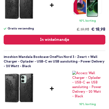
OnePlus
Nooit meer je portemonnee meenemen én een sierlijke uitstraling
Smartphone
voor jouw smartphone? Ga dan voor de imoshion Mandala
Geen
Booktype!
10% korting
Nee
Bookcase
Gratis verzending
€ 18,98
€ 19,98
Gratis
Hoesje
verzending
In winkelmandje
Volledige bescherming
imoshion Mandala Bookcase OnePlus Nord 3 - Zwart + Wall
Charger - Oplader - USB-C en USB aansluiting - Power Delivery
- 20 Watt - Black
10% korting