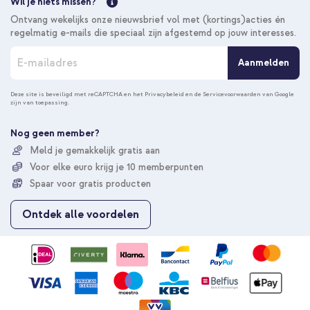
Wil je niets missen?
Ontvang wekelijks onze nieuwsbrief vol met (kortings)acties én
regelmatig e-mails die speciaal zijn afgestemd op jouw interesses.
A
Aanmelden
b
o
n
Deze site is beveiligd met reCAPTCHA en het
Privacybeleid
en de
Servicevoorwaarden
van Google
zijn van toepassing.
n
e
e
Nog geen member?
r
Meld je gemakkelijk gratis aan
u
Voor elke euro krijg je 10 memberpunten
o
p
Spaar voor gratis producten
o
n
Ontdek alle voordelen
z
e
n
i
e
u
w