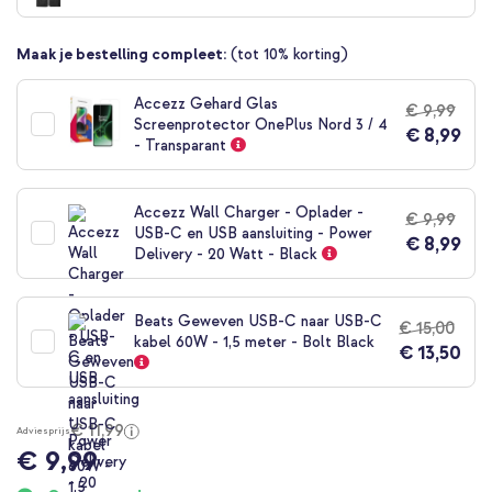
begin
van
Maak je bestelling compleet:
(tot 10% korting)
de
afbeeldingen-
gallerij
Accezz Gehard Glas
€ 9,99
Screenprotector OnePlus Nord 3 / 4
€ 8,99
- Transparant
Accezz Wall Charger - Oplader -
€ 9,99
USB-C en USB aansluiting - Power
€ 8,99
Delivery - 20 Watt - Black
Beats Geweven USB-C naar USB-C
€ 15,00
kabel 60W - 1,5 meter - Bolt Black
€ 13,50
€ 11,99
Adviesprijs
€ 9,99