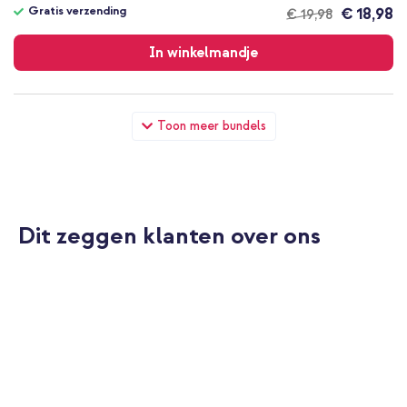
Gratis verzending
€ 18,98
€ 19,98
Gratis
verzending
In winkelmandje
imoshion Mandala Bookcase OnePlus Nord 3 - Zwart + Geweven
Toon meer bundels
USB-C naar USB-C kabel 60W - 1,5 meter - Bolt Black
Dit zeggen klanten over ons
10% korting
Gratis verzending
€ 23,49
€ 24,99
Gratis
verzending
In winkelmandje