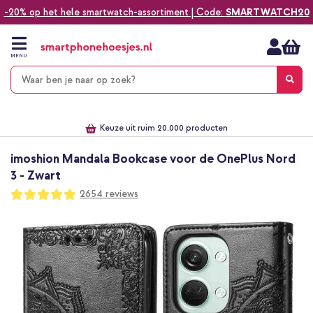
-20% op het hele smartwatch-assortiment | Code:
SMARTWATCH20
Ga
naar
de
MENU
inhoud
Alles voor jouw telefoon, tablet, smartwatch of laptop
Dezelfde dag verzonden *
Keuze uit ruim 20.000 producten
We've got you covered!
imoshion Mandala Bookcase voor de OnePlus Nord
3 - Zwart
Waardering:
2654
reviews
97
100
% of
Ga
naar
het
einde
van
de
afbeeldingen-
gallerij