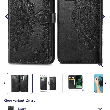
Ga
Kleur variant:
Zwart
naar
Zwart
het