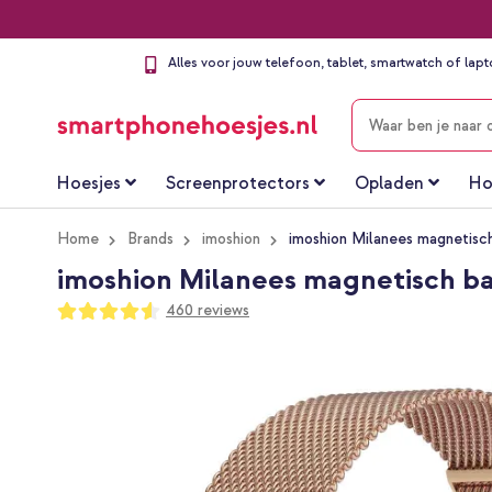
Alles voor jouw telefoon, tablet, smartwatch of lap
ZOEKEN
Hoesjes
Screenprotectors
Opladen
Ho
Home
Brands
imoshion
imoshion Milanees magnetisc
imoshion Milanees magnetisch ba
Waardering:
460
reviews
91
100
% of
Ga
naar
het
einde
van
de
afbeeldingen-