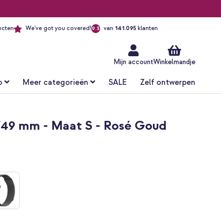
ucten
We've got you covered!
van
141.095
klanten
9.3
Ga
naar
de
inhoud
Mijn account
Winkelmandje
o
Meer categorieën
SALE
Zelf ontwerpen
/49 mm - Maat S - Rosé Goud