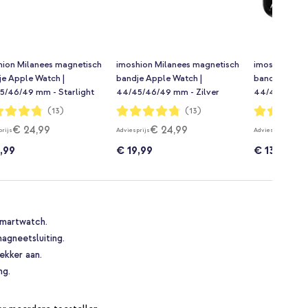
hion Milanees magnetisch
imoshion Milanees magnetisch
imoshion Mil
je Apple Watch |
bandje Apple Watch |
bandje Apple
5/46/49 mm - Starlight
44/45/46/49 mm - Zilver
44/45/46/49
Zwart
dering:
Waardering:
Waardering:
(13)
(13)
95%
91%
€ 24,99
€ 24,99
€ 16
prijs
Adviesprijs
Adviesprijs
,99
€ 19,99
€ 13,99
smartwatch.
agneetsluiting.
lekker aan.
ng.