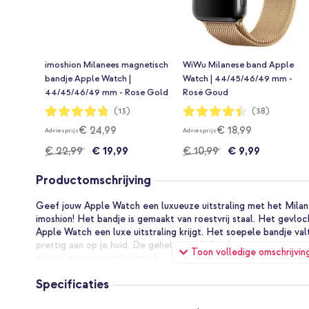
imoshion Milanees magnetisch
WiWu Milanese band Apple
bandje Apple Watch |
Watch | 44/45/46/49 mm -
44/45/46/49 mm - Rose Gold
Rosé Goud
Waardering:
Waardering:
(13)
(38)
95%
88%
€ 24,99
€ 18,99
Adviesprijs
Adviesprijs
€ 22,99
€ 19,99
€ 10,99
€ 9,99
Productomschrijving
Geef jouw Apple Watch een luxueuze uitstraling met het Mila
imoshion! Het bandje is gemaakt van roestvrij staal. Het gevloc
Apple Watch een luxe uitstraling krijgt. Het soepele bandje val
prettig aan op je huid. De gehele watch band is magnetisch en 
Toon volledige omschrijvin
passen naar jouw polsomtrek.
Specificaties
Gevlochten, roestvrij staal
Het Milanees magnetisch bandje van imoshion is een soepel, lu