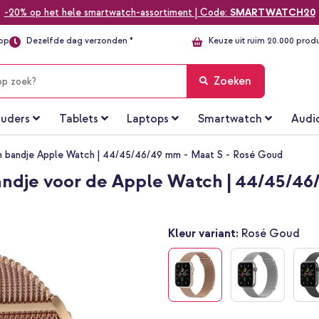
-20% op het hele smartwatch-assortiment | Code:
SMARTWATCH20
top
Dezelfde dag verzonden *
Keuze uit ruim 20.000 prod
Zoeken
uders
Tablets
Laptops
Smartwatch
Audi
h bandje Apple Watch | 44/45/46/49 mm - Maat S - Rosé Goud
ndje voor de Apple Watch | 44/45/46
Kleur variant:
Rosé Goud