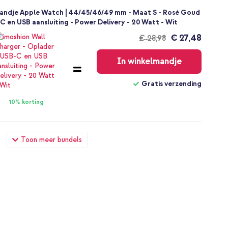
bandje Apple Watch | 44/45/46/49 mm - Maat S - Rosé Goud
C en USB aansluiting - Power Delivery - 20 Watt - Wit
€ 27,48
€ 28,98
Gratis
verzending
In winkelmandje
Gratis verzending
10% korting
bandje Apple Watch | 44/45/46/49 mm - Maat S - Rosé Goud
Toon meer bundels
ch 4 / 5 / 6 / SE - 44 mm - Rosé Goud
€ 25,68
€ 26,98
Gratis
verzending
In winkelmandje
Gratis verzending
10% korting