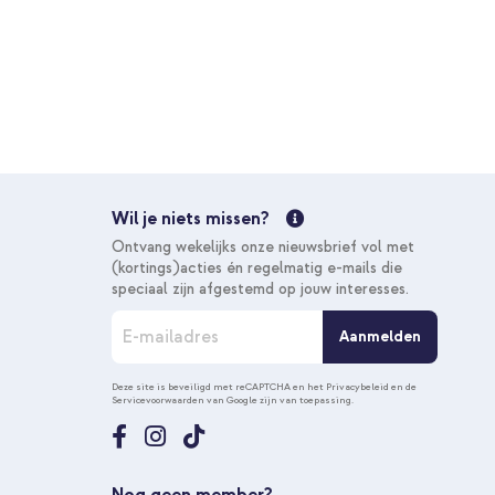
Wil je niets missen?
Ontvang wekelijks onze nieuwsbrief vol met
(kortings)acties én regelmatig e-mails die
speciaal zijn afgestemd op jouw interesses.
A
Aanmelden
b
o
n
Deze site is beveiligd met reCAPTCHA en het
Privacybeleid
en de
Servicevoorwaarden
van Google zijn van toepassing.
n
e
e
r
u