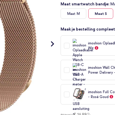
Maat smartwatch bandje:
Ma
Maat M
Maat S
Maak je bestelling compleet
imoshion Oplaad
Wit
imoshion Wall Ch
Power Delivery 
imoshion Full C
- Rosé Goud
€ 16,99
Adviesprijs