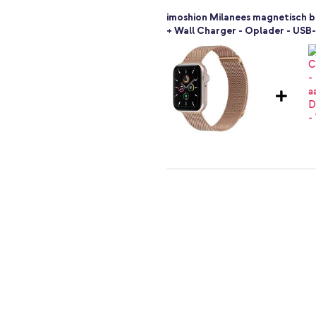
imoshion Milanees magnetisch 
+ Wall Charger - Oplader - USB-
en luxe uitstraling geeft? Ga dan
n.
imoshion Milanees magnetisch 
+ Full Cover Hardcase Apple Wat