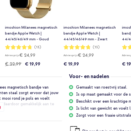
imoshion Milanees magnetisch
imoshion Milanees magnetisch
imos
bandje Apple Watch |
bandje Apple Watch |
band
44/45/46/49 mm - Goud
44/45/46/49 mm - Zwart
44/4
Waardering:
Waardering:
Waar
(13)
(13)
95%
95%
95%
€ 24,99
€ 24,99
Adviesprijs
Adviesprijs
Advies
€ 22,99
€ 19,99
€ 19,99
€ 19
Voor- en nadelen
nees magnetisch bandje van
Gemaakt van roestvrij staal.
hten staal zorgt ervoor dat jouw
Is op maat gemaakt voor de 
t mooi rond je pols en voelt
Beschikt over een krachtige m
is daardoor gemakkelijk aan te
g
Is licht van gewicht en voelt 
Zorgt voor een fraaie uitstrali
xe bandje. De band is vervaardigd