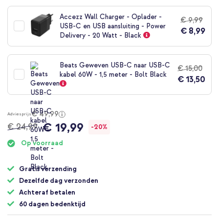
naar
het
Accezz Wall Charger - Oplader -
€ 9,99
begin
USB-C en USB aansluiting - Power
€ 8,99
van
Delivery - 20 Watt - Black
de
afbeeldingen-
gallerij
Beats Geweven USB-C naar USB-C
€ 15,00
kabel 60W - 1,5 meter - Bolt Black
€ 13,50
€ 49,99
Adviesprijs
€ 19,99
€ 24,99
-20%
Op voorraad
Gratis verzending
Dezelfde dag verzonden
Achteraf betalen
60 dagen bedenktijd