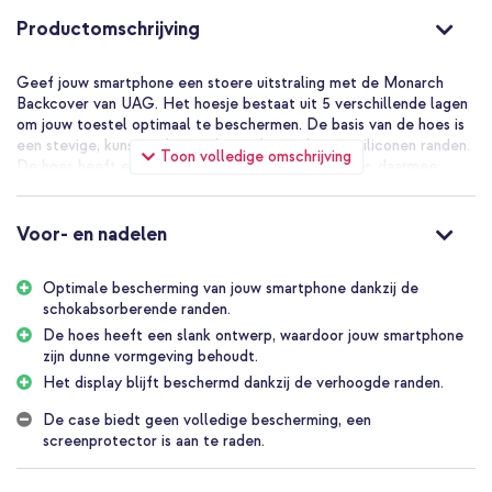
Productomschrijving
Geef jouw smartphone een stoere uitstraling met de Monarch
Backcover van UAG. Het hoesje bestaat uit 5 verschillende lagen
om jouw toestel optimaal te beschermen. De basis van de hoes is
een stevige, kunststof case die is afgewerkt met siliconen randen.
Toon volledige omschrijving
De hoes heeft een valbescherming tot wel 5 meter, daarmee
voldoet de hoes aan de militaire valtestnormen. De hoes voegt
weinig volume toe aan je telefoon, door het lichte en dunne
ontwerp.
Voor- en nadelen
Optimale bescherming van jouw smartphone
Optimale bescherming van jouw smartphone dankzij de
Het hoogwaardige, schokabsorberende materiaal zorgt voor veel
schokabsorberende randen.
bescherming van je telefoon. De hoes bestaat uit 5 verschillende
lagen. De stevige, kunststof case zorgt voor een sterke basis.
De hoes heeft een slank ontwerp, waardoor jouw smartphone
Deze basis is afgewerkt met schokabsorberende, siliconen randen.
zijn dunne vormgeving behoudt.
De hoes heeft een valbescherming tot wel 5 meter, daarmee
Het display blijft beschermd dankzij de verhoogde randen.
voldoet de hoes aan de MIL-STD-810G valtestnormen. Daarnaast
heeft de hoes verhoogde randen die extra bescherming bieden
De case biedt geen volledige bescherming, een
aan de display.
screenprotector is aan te raden.
Slanke vormgeving