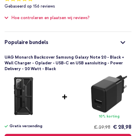
98
Opstaande randen bieden extra bescherming aan de display
%
Nee
Gebaseerd op
156
reviews
of
Bescherming tot 5 meter
100
Inclusief 1 jaar garantie
Hoe controleren en plaatsen wij reviews?
Nee
Uitstekend
Een stoere look voor jouw smartphone én ook nog eens optimale
Nee
bescherming? Bestel dan de Monarch Backcover!
812451035544
Populaire bundels
UAG
212191114040
UAG Monarch Backcover Samsung Galaxy Note 20 - Black +
Zwart
Wall Charger - Oplader - USB-C en USB aansluiting - Power
Delivery - 20 Watt - Black
Kunststof
Geen
149
Samsung
Smartphone
Geen
Nee
10% korting
Backcover, Hardcase
Gratis verzending
€ 28,98
€ 29,98
Hoesje
Gratis
Achterkant & Zijkant