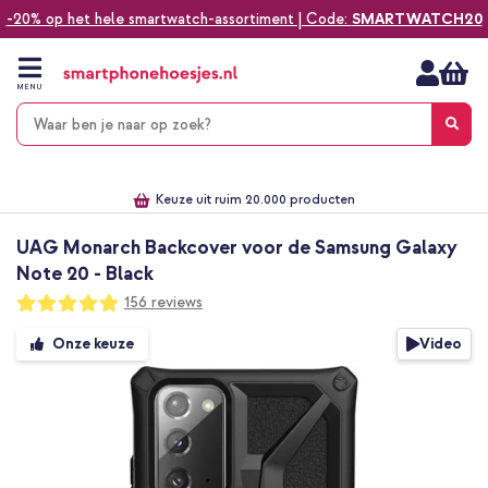
-20% op het hele smartwatch-assortiment | Code:
SMARTWATCH20
Ga
naar
de
MENU
inhoud
Alles voor jouw telefoon, tablet, smartwatch of laptop
Dezelfde dag verzonden *
Keuze uit ruim 20.000 producten
We've got you covered!
UAG Monarch Backcover voor de Samsung Galaxy
Note 20 - Black
Waardering:
156
reviews
98
100
% of
Ga
Video
Onze keuze
naar
het
einde
van
de
afbeeldingen-
gallerij