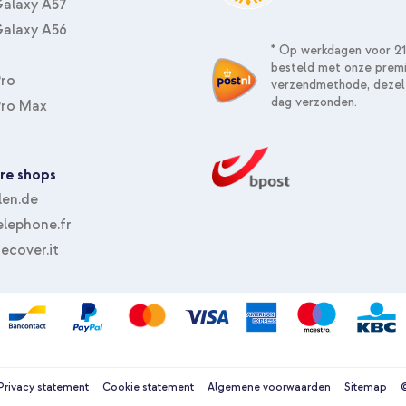
alaxy A57
alaxy A56
* Op werkdagen voor 21
besteld met onze prem
Pro
verzendmethode, dezel
dag verzonden.
Pro Max
re shops
len.de
lephone.fr
ecover.it
Privacy statement
Cookie statement
Algemene voorwaarden
Sitemap
©