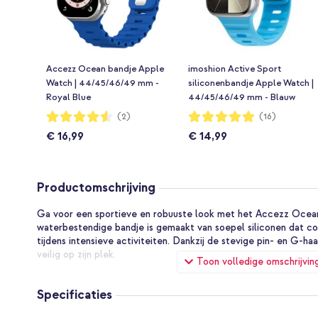
Accezz Ocean bandje Apple
imoshion Active Sport
Watch | 44/45/46/49 mm -
siliconenbandje Apple Watch |
Royal Blue
44/45/46/49 mm - Blauw
Waardering:
Waardering:
(2)
(16)
90%
98%
€ 16,99
€ 14,99
Productomschrijving
Ga voor een sportieve en robuuste look met het Accezz Ocean 
waterbestendige bandje is gemaakt van soepel siliconen dat com
tijdens intensieve activiteiten. Dankzij de stevige pin- en G-haak
veilig op zijn plek.
Toon volledige omschrijvin
Waarom kiezen voor het Accezz Ocean siliconen bandje?
Specificaties
Volledig waterbestendig, ideaal voor zwemmen en sport
Zacht en flexibel siliconen voor langdurig draagcomfort