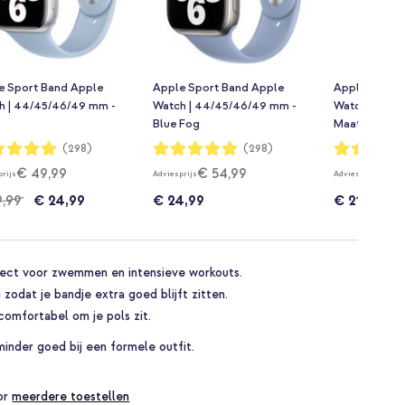
e Sport Band Apple
Apple Sport Band Apple
Apple Sport
h | 44/45/46/49 mm -
Watch | 44/45/46/49 mm -
Watch | 44/
Blue Fog
Maat L/XL - M
dering:
Waardering:
Waardering:
(298)
(298)
99%
99%
€ 49,99
€ 54,99
€ 5
prijs
Adviesprijs
Adviesprijs
9,99
€ 24,99
€ 24,99
€ 21,99
fect voor zwemmen en intensieve workouts.
 zodat je bandje extra goed blijft zitten.
comfortabel om je pols zit.
minder goed bij een formele outfit.
oor
meerdere toestellen