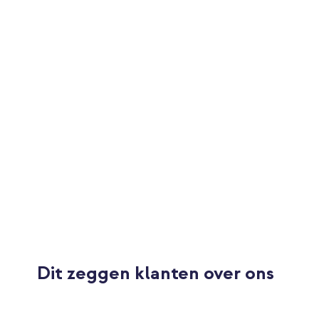
Maat smartwatch bandje
One size
Sluiting
G‑haaksluiting
Dit zeggen klanten over ons