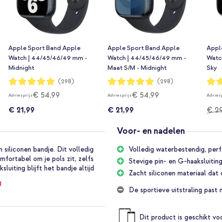
Apple Sport Band Apple
Apple Sport Band Apple
Appl
Watch | 44/45/46/49 mm -
Watch | 44/45/46/49 mm -
Watc
Midnight
Maat S/M - Midnight
Sky
Waardering:
Waardering:
Waar
(298)
(298)
99%
99%
99%
€ 54,99
€ 54,99
Adviesprijs
Adviesprijs
Advies
€ 21,99
€ 21,99
€ 2
Voor- en nadelen
siliconen bandje. Dit volledig
Volledig waterbestendig, per
fortabel om je pols zit, zelfs
Stevige pin- en G-haaksluiting
sluiting blijft het bandje altijd
Zacht siliconen materiaal dat 
g
De sportieve uitstraling past 
en
Dit product is geschikt v