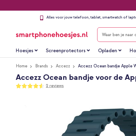
Alles voor jouw telefoon, tablet, smartwatch of lap
ZOEKEN
Hoesjes
Screenprotectors
Opladen
Ho
Home
Brands
Accezz
Accezz Ocean bandje Apple W
Accezz Ocean bandje voor de App
Waardering:
2
reviews
90
100
% of
Ga
naar
het
einde
van
de
afbeeldingen-