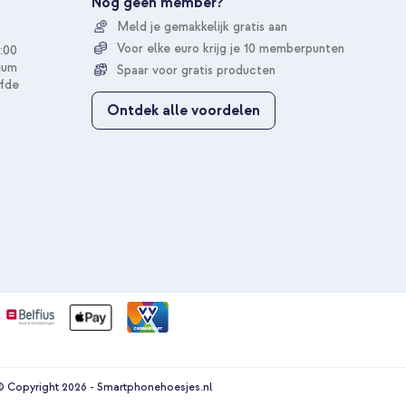
Nog geen member?
o
Meld je gemakkelijk gratis aan
p
o
Voor elke euro krijg je 10 memberpunten
:00
n
ium
Spaar voor gratis producten
z
fde
e
Ontdek alle voordelen
n
i
e
u
w
s
b
r
i
e
f
 Copyright 2026 - Smartphonehoesjes.nl