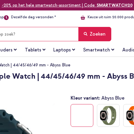
-20% op het hele smartwatch-assortiment | Code:
SMARTWATCH20
top
Dezelfde dag verzonden *
Keuze uit ruim 20.000 prod
Zoeken
uders
Tablets
Laptops
Smartwatch
Audi
atch | 44/45/46/49 mm - Abyss Blue
le Watch | 44/45/46/49 mm - Abyss B
Kleur variant:
Abyss Blue