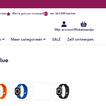
ucten
We've got you covered!
van
141.095
klanten
9.3
Ga
naar
de
inhoud
Mijn account
Winkelmandje
o
Meer categorieën
SALE
Zelf ontwerpen
lue