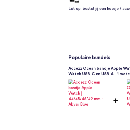
Let op:
bestel jij een hoesje / acc
iconen bandje en draag je
Populaire bundels
Accezz Ocean bandje Apple Wat
Watch USB-C en USB-A - 1 meter