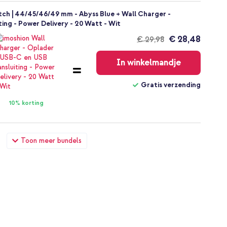
h | 44/45/46/49 mm - Abyss Blue + Wall Charger -
ing - Power Delivery - 20 Watt - Wit
€ 28,48
€ 29,98
Gratis
verzending
In winkelmandje
Gratis verzending
10% korting
ch | 44/45/46/49 mm - Abyss Blue + Full Cover Hardcase
Toon meer bundels
mm - Zwart
€ 26,68
€ 27,98
Gratis
verzending
In winkelmandje
Gratis verzending
10% korting