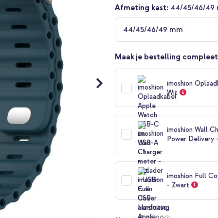
Afmeting kast:
44/45/46/49
44/45/46/49 mm
Maak je bestelling compleet
imoshion Oplaad
Wit
imoshion Wall Ch
Power Delivery 
imoshion Full C
- Zwart