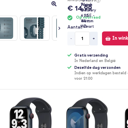
€ 16,99
Adviesprijs
€ 14,99
Op voorraad
Aantal
In win
-
+
Gratis verzending
In Nederland en België
Dezelfde dag verzonden
Indien op werkdagen besteld 
voor 21:00