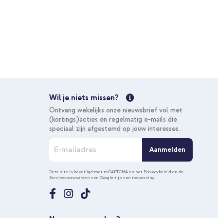
Wil je niets missen?
Ontvang wekelijks onze nieuwsbrief vol met
(kortings)acties én regelmatig e-mails die
speciaal zijn afgestemd op jouw interesses.
A
Aanmelden
b
o
n
Deze site is beveiligd met reCAPTCHA en het
Privacybeleid
en de
Servicevoorwaarden
van Google zijn van toepassing.
n
e
e
r
u