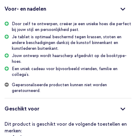
voegen.
Voor- en nadelen
Persoonlijk en uniek
Door je eigen tablethoes te ontwerpen, maak je een unieke en
Door zelf te ontwerpen, creëer je een unieke hoes die perfect
beschermende hoes die niemand anders heeft. Onze ontwerptool
bij jouw stijl en persoonlijkheid past.
maakt het ontwerpen gemakkelijk. Voeg je eigen foto of tekst toe,
of kies uit bestaande ontwerpen, totdat het ontwerp helemaal
Je tablet is optimaal beschermd tegen krassen, stoten en
naar jouw smaak is. Klaar met ontwerpen? Jouw design wordt van
andere beschadigingen dankzij de kunstof binnenkant en
hoge kwaliteit afgedrukt op de booktype-hoes, dankzij de
kunstlederen buitenkant.
nieuwste printtechnieken.
Jouw ontwerp wordt haarscherp afgedrukt op de booktype-
hoes.
Flexibele bescherming
Een uniek cadeau voor bijvoorbeeld vrienden, familie en
Dankzij de 360 graden draaibare hoes kun je je tablet zowel
collega's.
horizontaal als verticaal gebruiken, ideaal voor lezen, typen of
video's kijken. Daarnaast beschermt de hoes je tablet volledig
Gepersonaliseerde producten kunnen niet worden
tegen krassen, stoten en vallen, en behoud je toegang tot alle
geretourneerd.
nodige poorten en knoppen.
Een persoonlijk cadeau
Geschikt voor
Ben je op zoek naar een cadeau dat uniek en persoonlijk is? Denk
dan aan een zelf ontworpen tablethoes. Het is de perfecte keuze
voor vrienden, familie en collega's en door zo'n uniek cadeau te
Dit product is geschikt voor de volgende toestellen en
geven, laat je zien dat je echt aandacht hebt besteed aan het
merken:
vinden van iets bijzonders.