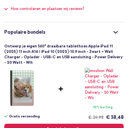
Merkloos
100
Hoe controleren en plaatsen wij reviews?
BEDR049874501
Zwart
Kunstleer
Apple
Populaire bundels
Tablet
1 Pc
Ontwerp je eigen 360° draaibare tablethoes Apple iPad 11
Geen
(2025) 11 inch A16 / iPad 10 (2022) 10.9 inch - Zwart + Wall
Charger - Oplader - USB-C en USB aansluiting - Power Delivery
Nee
- 20 Watt - Wit
Bookcase
Hoesje
Volledige bescherming
10% korting
Gratis verzending
€ 38,48
€ 39,98
Gratis
verzending