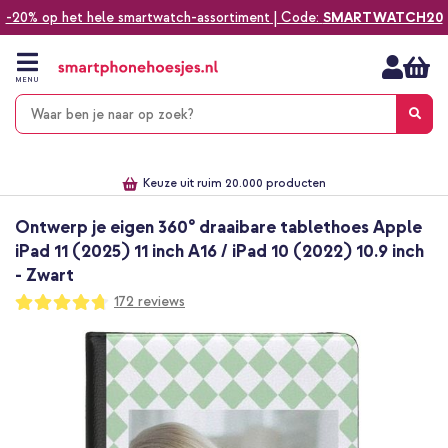
-20% op het hele smartwatch-assortiment | Code:
SMARTWATCH20
Ga
naar
de
MENU
inhoud
Alles voor jouw telefoon, tablet, smartwatch of laptop
Dezelfde dag verzonden *
Keuze uit ruim 20.000 producten
We've got you covered!
Ontwerp je eigen 360° draaibare tablethoes Apple
iPad 11 (2025) 11 inch A16 / iPad 10 (2022) 10.9 inch
- Zwart
Waardering:
172
reviews
94
100
% of
Ga
naar
het
einde
van
de
afbeeldingen-