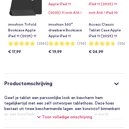
imoshion Trifold
imoshion 360°
Accezz Classic
Bookcase Apple
draaibare Bookcase
Tablet Case Apple
iPad 11 (2025) 11
Apple iPad 11
iPad 11 (2025) 11
inch A16 / iPad 10
(2025) 11 inch A16 /
inch A16 / iPad 10
Waardering:
Waardering:
Waardering:
(2063)
(750)
(226)
96%
94%
93%
(2022) 10.9 inch -
iPad 10 (2022) 10.9
(2022) 10.9 inch -
€ 17,99
€ 19,99
€ 24,99
Zwart
inch - Zwart
Zwart
Productomschrijving
Geef je tablet een persoonlijke look en bescherm hem
tegelijkertijd met een zelf ontworpen tablethoes. Deze hoes
bestaat uit twee beschermende lagen: een kunststof binnenkant
en een kunstlederen buitenkant waarop jouw design wordt
Toon volledige omschrijving
gedrukt. Met onze ontwerptool heb je zelf de touwtjes in handen
door bijvoorbeeld een eigen foto, ontwerp of tekst toe te