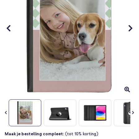
gallerij
Ga
Maak je bestelling compleet:
(tot 10% korting)