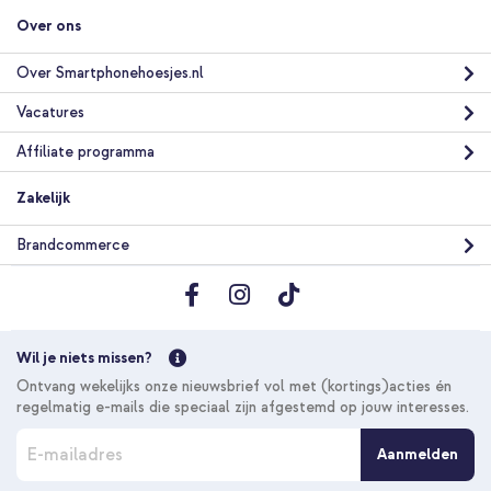
Over ons
Over Smartphonehoesjes.nl
Vacatures
Affiliate programma
Zakelijk
Brandcommerce
Wil je niets missen?
Ontvang wekelijks onze nieuwsbrief vol met (kortings)acties én
regelmatig e-mails die speciaal zijn afgestemd op jouw interesses.
A
Aanmelden
b
o