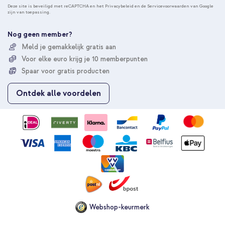
n
Deze site is beveiligd met reCAPTCHA en het
Privacybeleid
en de
Servicevoorwaarden
van Google
zijn van toepassing.
n
e
e
Nog geen member?
r
Meld je gemakkelijk gratis aan
u
Voor elke euro krijg je 10 memberpunten
o
p
Spaar voor gratis producten
o
n
Ontdek alle voordelen
z
e
n
i
e
u
w
s
b
r
i
e
Webshop-keurmerk
f