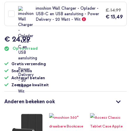
naar
het
imoshion Wall Charger - Oplader -
€ 14,99
begin
USB-C en USB aansluiting - Power
€ 13,49
van
Delivery - 20 Watt - Wit
de
afbeeldingen-
gallerij
€ 24,99
Op voorraad
Gratis verzending
Snel in huis
Achteraf betalen
Zeer hoge kwaliteit
Anderen bekeken ook