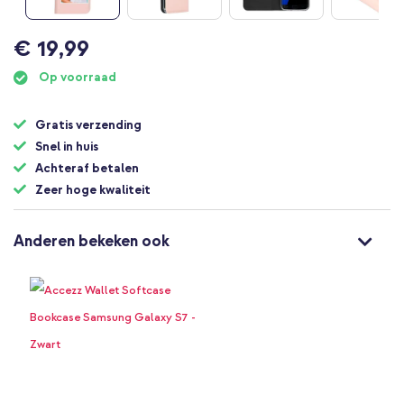
gallerij
Ga
€ 19,99
naar
het
Op voorraad
begin
van
Gratis verzending
de
afbeeldingen-
Snel in huis
gallerij
Achteraf betalen
Zeer hoge kwaliteit
Anderen bekeken ook