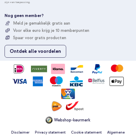
zijn van toepassing.
n
e
e
Nog geen member?
r
Meld je gemakkelijk gratis aan
u
Voor elke euro krijg je 10 memberpunten
o
p
Spaar voor gratis producten
o
n
Ontdek alle voordelen
z
e
n
i
e
u
w
s
b
r
i
e
Webshop-keurmerk
f
Disclaimer
Privacy statement
Cookie statement
Algemene