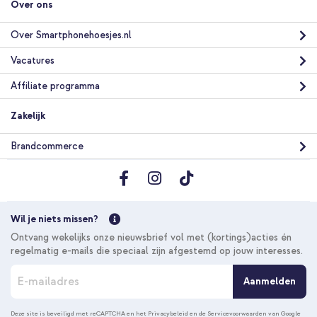
Over ons
Over Smartphonehoesjes.nl
Vacatures
Affiliate programma
Zakelijk
Brandcommerce
Wil je niets missen?
Ontvang wekelijks onze nieuwsbrief vol met (kortings)acties én
regelmatig e-mails die speciaal zijn afgestemd op jouw interesses.
A
Aanmelden
b
o
n
Deze site is beveiligd met reCAPTCHA en het
Privacybeleid
en de
Servicevoorwaarden
van Google