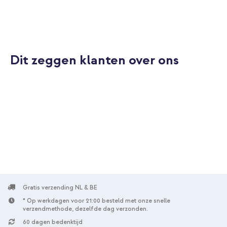
Nee
aangepast worden.
Goed
Na ontvangst kan de hoes niet worden teruggestuurd.
Nee
8719295281576
Merkloos
Dit zeggen klanten over ons
BEDR028157601
Wit
Kunstleer
Geen
Samsung
SM-G930x
Smartphone
Geen
Nee
Bookcase
Gratis verzending NL & BE
Hoesje
Volledige bescherming
* Op werkdagen voor 21:00 besteld met onze snelle
verzendmethode, dezelfde dag verzonden.
60 dagen bedenktijd