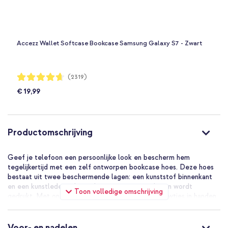
Accezz Wallet Softcase Bookcase Samsung Galaxy S7 - Zwart
Waardering:
(2319)
93%
€ 19,99
Productomschrijving
Geef je telefoon een persoonlijke look en bescherm hem
tegelijkertijd met een zelf ontworpen bookcase hoes. Deze hoes
bestaat uit twee beschermende lagen: een kunststof binnenkant
en een kunstlederen buitenkant waarop jouw design wordt
Toon volledige omschrijving
gedrukt. Met onze ontwerptool heb je zelf de touwtjes in handen
door bijvoorbeeld een eigen foto, ontwerp of tekst toe te
voegen.
Voor- en nadelen