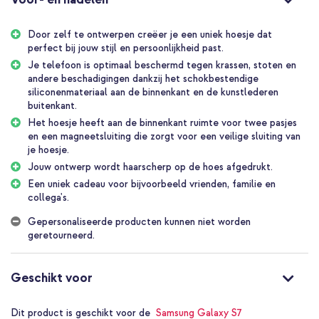
Persoonlijk en uniek
Door je eigen bookcase hoes te ontwerpen, maak je een unieke en
Door zelf te ontwerpen creëer je een uniek hoesje dat
beschermende hoes die niemand anders heeft. Onze ontwerptool
perfect bij jouw stijl en persoonlijkheid past.
maakt het ontwerpen gemakkelijk. Voeg je eigen foto of tekst toe,
of kies uit bestaande ontwerpen, totdat het ontwerp helemaal
Je telefoon is optimaal beschermd tegen krassen, stoten en
naar jouw smaak is. Klaar met ontwerpen? Jouw design wordt van
andere beschadigingen dankzij het schokbestendige
hoge kwaliteit afgedrukt op de hoes, dankzij de nieuwste
siliconenmateriaal aan de binnenkant en de kunstlederen
printtechnieken.
buitenkant.
Het hoesje heeft aan de binnenkant ruimte voor twee pasjes
Ruimte voor pasjes
en een magneetsluiting die zorgt voor een veilige sluiting van
Deze bookcase hoes heeft aan de binnenkant ruimte voor twee
je hoesje.
pasjes, waardoor je altijd je belangrijkste items bij de hand hebt
Jouw ontwerp wordt haarscherp op de hoes afgedrukt.
tijdens het reizen zonder een aparte portemonnee mee te hoeven
Een uniek cadeau voor bijvoorbeeld vrienden, familie en
nemen.
collega's.
Complete bescherming
Gepersonaliseerde producten kunnen niet worden
​​Met een handige magneetsluiting blijft de hoes stevig dicht. Dit
geretourneerd.
beschermt je telefoon tegen krassen en stoten, terwijl je toch
snel toegang hebt tot je telefoon wanneer je hem nodig hebt. Met
de magneetsluiting geniet je van gemak en bescherming in één.
Geschikt voor
Een persoonlijk cadeau
Ben je op zoek naar een cadeau dat uniek en persoonlijk is? Denk
Dit product is geschikt voor de
Samsung Galaxy S7