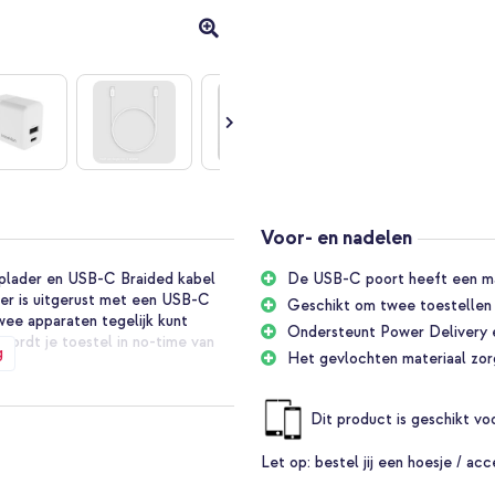
Voor- en nadelen
plader en USB-C Braided kabel
De USB-C poort heeft een ma
der is uitgerust met een USB-C
Geschikt om twee toestellen t
wee apparaten tegelijk kunt
Ondersteunt Power Delivery 
ordt je toestel in no-time van
g
Het gevlochten materiaal zorg
g en duurzaam, ideaal voor
bel niet alleen snel opladen,
Dit product is geschikt v
s bestanden zoals foto’s en
rwijl de siliconen binnenkant
Let op:
bestel jij een hoesje / acc