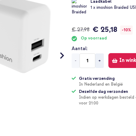
Laadkabel
1 x imoshion Braided U
€ 25,18
Normale
€ 27,98
Speciale
-10%
prijs
prijs
Op voorraad
Aantal
In win
-
+
Gratis verzending
In Nederland en België
Dezelfde dag verzonden
Indien op werkdagen besteld 
voor 21:00