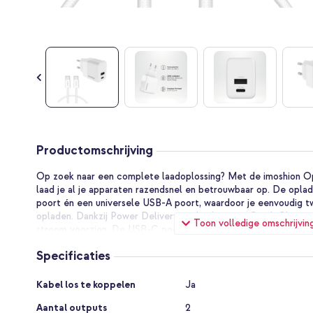
Ga
naar
Productomschrijving
het
begin
Op zoek naar een complete laadoplossing? Met de imoshion O
van
laad je al je apparaten razendsnel en betrouwbaar op. De opla
de
poort én een universele USB-A poort, waardoor je eenvoudig t
afbeeldingen-
opladen. Dankzij Power Delivery technologie en Quick Charge w
Toon volledige omschrijvin
gallerij
stroom voorzien. De USB-C poort levert maar liefst 35W!
De meegeleverde gevlochten USB-C naar USB-C kabel is stevi
Specificaties
dagelijks gebruik. Met een vermogen tot 60W ondersteunt de ka
maar ook datasynchronisatie tot 480 Mbps. Zo zet je moeiteloo
Specificaties
Kabel los te koppelen
Ja
video’s over. Het nylon gevlochten ontwerp voorkomt knopen, te
voor extra flexibiliteit zorgt.
Aantal outputs
2