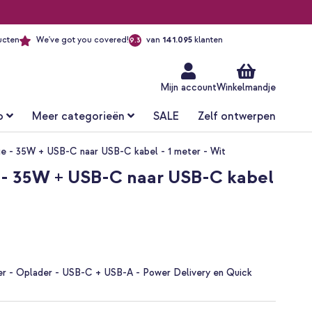
ucten
We've got you covered!
van
141.095
klanten
9.3
Ga
naar
de
inhoud
Mijn account
Winkelmandje
o
Meer categorieën
SALE
Zelf ontwerpen
e - 35W + USB-C naar USB-C kabel - 1 meter - Wit
 - 35W + USB-C naar USB-C kabel
ger - Oplader - USB-C + USB-A - Power Delivery en Quick