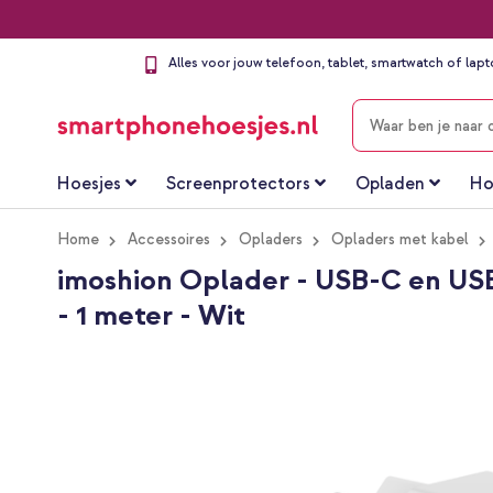
Alles voor jouw telefoon, tablet, smartwatch of lap
ZOEKEN
Hoesjes
Screenprotectors
Opladen
Ho
Home
Accessoires
Opladers
Opladers met kabel
imoshion Oplader - USB-C en USB
- 1 meter - Wit
Ga
naar
het
einde
van
de