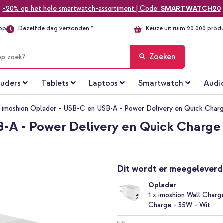
-20% op het hele smartwatch-assortiment | Code:
SMARTWATCH20
top
Dezelfde dag verzonden *
Keuze uit ruim 20.000 prod
Zoeken
uders
Tablets
Laptops
Smartwatch
Audi
imoshion Oplader - USB-C en USB-A - Power Delivery en Quick Charg
-A - Power Delivery en Quick Charge
Dit wordt er meegeleverd
Oplader
1 x imoshion Wall Char
Charge - 35W - Wit