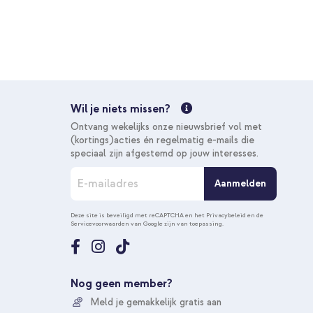
Wil je niets missen?
Ontvang wekelijks onze nieuwsbrief vol met
(kortings)acties én regelmatig e-mails die
speciaal zijn afgestemd op jouw interesses.
A
Aanmelden
b
o
n
Deze site is beveiligd met reCAPTCHA en het
Privacybeleid
en de
Servicevoorwaarden
van Google zijn van toepassing.
n
e
e
r
u
Nog geen member?
o
Meld je gemakkelijk gratis aan
p