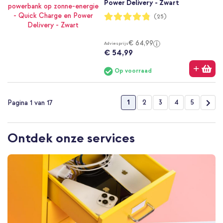
Power Delivery - Zwart
Waardering:
(25)
96%
€ 64,99
Adviesprijs
€ 54,99
Op voorraad
Pagina
U lees momenteel pagina
Pagina
Pagina
Pagina
Pagina
Pag
Vol
1
2
3
4
5
Pagina 1 van 17
Ontdek onze services