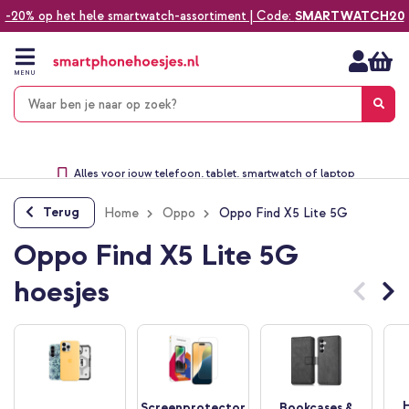
-20% op het hele smartwatch-assortiment | Code:
SMARTWATCH20
Ga
naar
de
MENU
inhoud
Alles voor jouw telefoon, tablet, smartwatch of laptop
Dezelfde dag verzonden *
Keuze uit ruim 20.000 producten
Terug
Home
Oppo
Oppo Find X5 Lite 5G
We've got you covered!
Oppo Find X5 Lite 5G
hoesjes
Screenprotector
Bookcases &