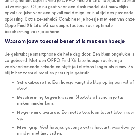
Smartphonehoesjes.nl vind je OPPO Find X5 Lite hoesjes in allerlei
uitvoeringen. Of je nu gaat voor een slank model dat nauwelijks
opvalt of juist voor een opvallend design, er is altijd een passende
oplossing. Extra zekerheid? Combineer je hoesje met een van onze
Oppo Find X5 Lite 5G screenprotectors
voor optimale
bescherming voor je scherm.
Waarom jouw toestel beter af is met een hoesje
Je gebruikt je smartphone de hele dag door. Een klein ongelukje is
zo gebeurd. Met een OPPO Find X5 Lite hoesje voorkom je
veelvoorkomende schade en blijft je telefoon langer als nieuw. Zo
blijft het toestel mooi én prettig in gebruik.
Schokabsorptie:
Een hoesje vangt de klap op bij een val of
stoot.
Bescherming tegen krassen:
Sleutels of zand in je tas
maken minder kans.
Hogere inruilwaarde:
Een nette telefoon levert later meer
op.
Meer grip:
Veel hoesjes geven je extra houvast, waardoor je
minder snel laat vallen.