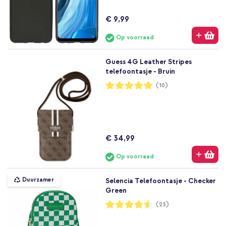
€ 9,99
Op voorraad
Guess 4G Leather Stripes
telefoontasje - Bruin
Waardering:
(10)
100%
€ 34,99
Op voorraad
Duurzamer
Selencia Telefoontasje - Checker
Green
Waardering:
(23)
91%