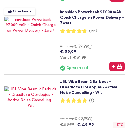
Onze keuze
imoshion Powerbank 27.000 mAh -
Quick Charge en Power Delivery -
Zwart
Waardering:
(121)
94%
€ 39,99
Adviesprijs
€ 32,99
Vanaf
Vanaf:
€ 31,99
Op voorraad
JBL Vibe Beam 2 Earbuds -
Draadloze Oordopjes - Active
Noise Cancelling - Wit
Waardering:
(7)
100%
€ 99,99
Adviesprijs
€ 49,99
€ 59,99
-17%