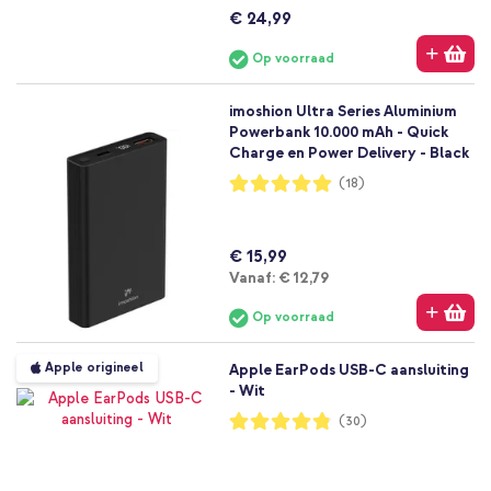
€ 24,99
Op voorraad
imoshion Ultra Series Aluminium
Powerbank 10.000 mAh - Quick
Charge en Power Delivery - Black
Waardering:
(18)
99%
€ 15,99
Vanaf
Vanaf:
€ 12,79
Op voorraad
Apple origineel
Apple EarPods USB-C aansluiting
- Wit
Waardering:
(30)
96%