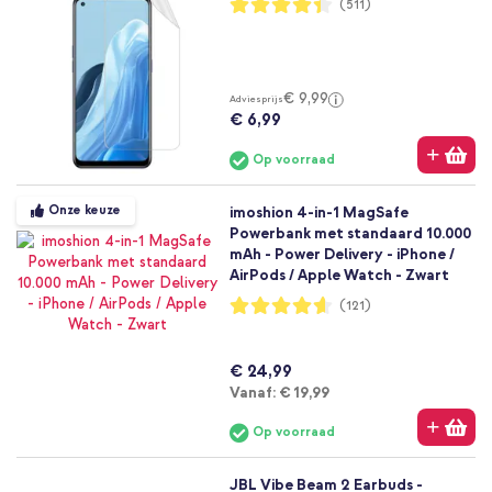
Waardering:
(511)
87%
€ 9,99
Adviesprijs
€ 6,99
Op voorraad
Onze keuze
imoshion 4-in-1 MagSafe
Powerbank met standaard 10.000
mAh - Power Delivery - iPhone /
AirPods / Apple Watch - Zwart
Waardering:
(121)
92%
€ 24,99
Vanaf
Vanaf:
€ 19,99
Op voorraad
JBL Vibe Beam 2 Earbuds -