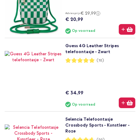
€ 29,99
Adviesprijs
€ 20,99
Op voorraad
Guess 4G Leather Stripes
telefoontasje - Zwart
Waardering:
(10)
100%
€ 34,99
Op voorraad
Selencia Telefoontasje
Crossbody Sports - Kunstleer -
Roze
Waardering:
(20)