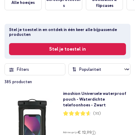
Alle hoesjes
s
flipcases
Stel je toestel in en ontdek in één keer alle bijpassende 
producten
Stel je toestel in
Filters
385
producten
imoshion Universele waterproof
pouch - Waterdichte
telefoonhoes - Zwart
Waardering:
(32)
92%
€ 12,99
Adviesprijs