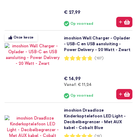
€ 27,99
Op voorraad
Onze keuze
imoshion Wall Charger - Oplader
- USB-C en USB aansluiting -
Power Delivery - 20 Watt - Zwart
Waardering:
(107)
96%
€ 14,99
Vanaf
Vanaf:
€ 11,24
Op voorraad
imoshion Draadloze
Kinderkoptelefoon LED Light -
Decibelbegrenzer - Met AUX
kabel - Cobalt Blue
Waardering:
(19)