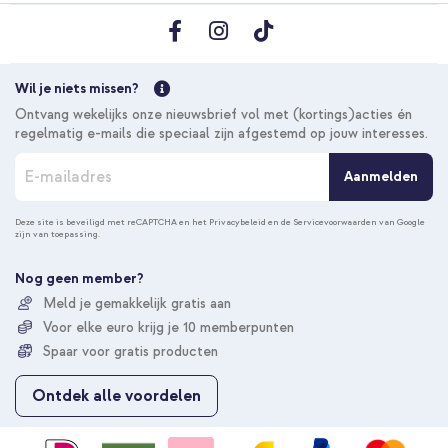
Wil je niets missen?
Ontvang wekelijks onze nieuwsbrief vol met (kortings)acties én
regelmatig e-mails die speciaal zijn afgestemd op jouw interesses.
A
Aanmelden
b
o
n
Deze site is beveiligd met reCAPTCHA en het
Privacybeleid
en de
Servicevoorwaarden
van Google
zijn van toepassing.
n
e
e
Nog geen member?
r
Meld je gemakkelijk gratis aan
u
Voor elke euro krijg je 10 memberpunten
o
p
Spaar voor gratis producten
o
n
Ontdek alle voordelen
z
e
n