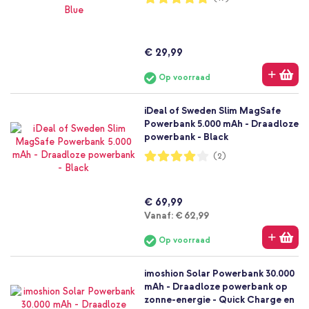
100%
€ 29,99
Op voorraad
iDeal of Sweden Slim MagSafe
Powerbank 5.000 mAh - Draadloze
powerbank - Black
Waardering:
(2)
80%
€ 69,99
Vanaf
Vanaf:
€ 62,99
Op voorraad
imoshion Solar Powerbank 30.000
mAh - Draadloze powerbank op
zonne-energie - Quick Charge en