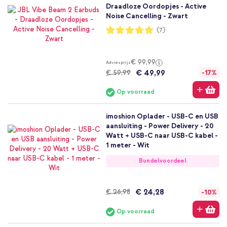
Draadloze Oordopjes - Active
Noise Cancelling - Zwart
Waardering:
(7)
100%
€ 99,99
Adviesprijs
€ 49,99
€ 59,99
-17%
Op voorraad
imoshion Oplader - USB-C en USB
aansluiting - Power Delivery - 20
Watt + USB-C naar USB-C kabel -
1 meter - Wit
Bundelvoordeel
€ 24,28
€ 26,98
-10%
Op voorraad