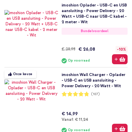
imoshion Oplader - USB-C en USB
aansluiting - Power Delivery - 20
Watt + USB-C naar USB-C kabel -
2 meter - Wit
Bundelvoordeel
€ 26,08
€ 28,98
-10%
Op voorraad
Onze keuze
imoshion Wall Charger - Oplader
- USB-C en USB aansluiting -
Power Delivery - 20 Watt - Wit
Waardering:
(107)
96%
€ 14,99
Vanaf
Vanaf:
€ 11,24
Op voorraad