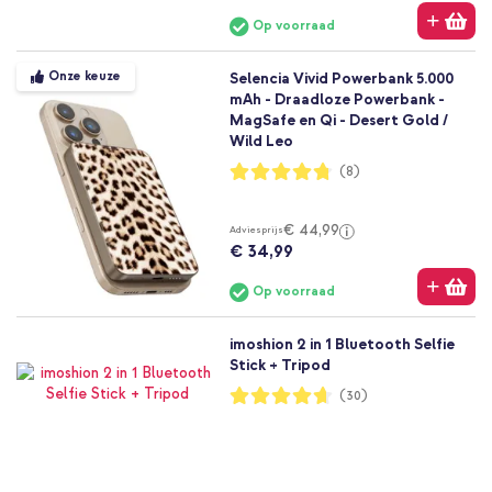
Op voorraad
Onze keuze
Selencia Vivid Powerbank 5.000
mAh - Draadloze Powerbank -
MagSafe en Qi - Desert Gold /
Wild Leo
Waardering:
(8)
95%
€ 44,99
Adviesprijs
€ 34,99
Op voorraad
imoshion 2 in 1 Bluetooth Selfie
Stick + Tripod
Waardering:
(30)
93%