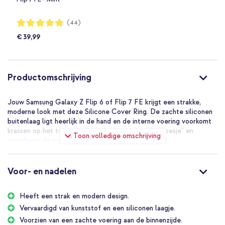
Waardering:
(44)
97%
€ 39,99
Productomschrijving
Jouw Samsung Galaxy Z Flip 6 of Flip 7 FE krijgt een strakke,
moderne look met deze Silicone Cover Ring. De zachte siliconen
buitenlaag ligt heerlijk in de hand en de interne voering voorkomt
krassen op het toestel. Klanten noemen het "fijn hoesje" en
Toon volledige omschrijving
waarderen de snelle levering en topkwaliteit.
De voordelen van de Samsung
Originele Silicone Cover Ring:
Voor- en nadelen
Heeft een strak en modern design.
Strak en modern design geeft je toestel een elegante
uitstraling
Vervaardigd van kunststof en een siliconen laagje.
Voorzien van een zachte voering aan de binnenzijde.
Origineel Samsung product