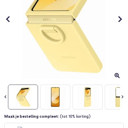
Ga
Maak je bestelling compleet:
(tot 10% korting)
naar
het