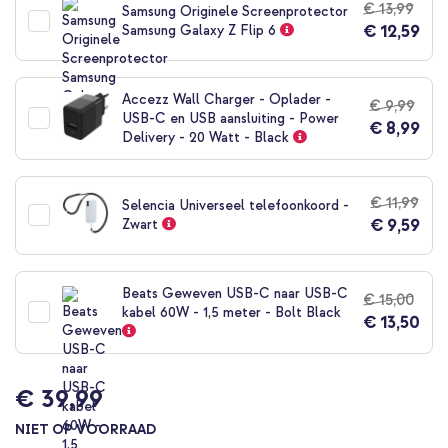
€ 13,99
Samsung Originele Screenprotector
begin
€ 12,59
Samsung Galaxy Z Flip 6
van
de
afbeeldingen-
gallerij
Accezz Wall Charger - Oplader -
€ 9,99
USB-C en USB aansluiting - Power
€ 8,99
Delivery - 20 Watt - Black
€ 11,99
Selencia Universeel telefoonkoord -
€ 9,59
Zwart
Beats Geweven USB-C naar USB-C
€ 15,00
kabel 60W - 1,5 meter - Bolt Black
€ 13,50
€ 39,99
NIET OP VOORRAAD