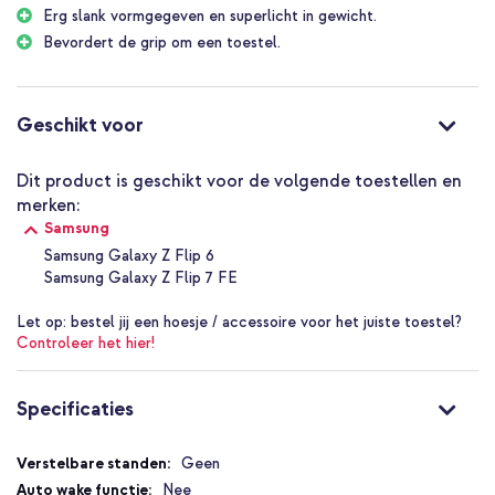
Erg slank vormgegeven en superlicht in gewicht.
Zachte siliconenlaag voelt comfortabel aan en vermindert
Bevordert de grip om een toestel.
uitglijden
Zachte voering aan de binnenzijde voorkomt krassen op het
toestel
Geschikt voor
Ingebouwde ring geeft extra grip en maakt bediening met één
hand makkelijker
Dit product is geschikt voor de volgende toestellen en
Erg slank en superlicht zodat het toestel gemakkelijk in je zak
merken:
past
Samsung
Zacht TPU zorgt voor een soepele pasvorm zonder extra
Samsung Galaxy Z Flip 6
volume toe te voegen
Samsung Galaxy Z Flip 7 FE
Inclusief 1 jaar garantie
Let op:
bestel jij een hoesje / accessoire voor het juiste toestel?
Wanneer de Samsung Originele
Controleer het hier!
Silicone Cover Ring perfect is voor
jou
Specificaties
Specificaties
Geen
Perfect voor wie een minimalistische, nette uitstraling zoekt en
tegelijk meer grip wil tijdens gebruik; ideaal voor dagelijks gebruik
Nee