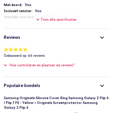
en eenvoudig vasthouden tijdens onderweg fotograferen of
Nee
bellen.
Nee
Bestel de Samsung Originele Silicone Cover Ring en ervaar direct
Nee
Toon alle specificaties
betere grip en een stijlvolle afwerking voor je Flip 6 of Flip 7 FE.
Geen sluiting
Nee
Nee
Reviews
Nee
Niet van toepassing
Waardering:
97
%
Nee
Gebaseerd op
44
reviews
of
Geen extra valbescherming
100
Hoe controleren en plaatsen wij reviews?
Nee
Goed
Nee
8806095620091
Populaire bundels
Samsung
EF-PF741TYEGWW
Samsung Originele Silicone Cover Ring Samsung Galaxy Z Flip 6
Geel
/ Flip 7 FE - Yellow + Originele Screenprotector Samsung
Galaxy Z Flip 6
Siliconen en TPU (zacht)