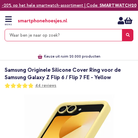
-20% op het hele smartwatch-assortiment | Code:
SMARTWATCH20
Ga
naar
de
MENU
inhoud
Alles voor jouw telefoon, tablet, smartwatch of laptop
Dezelfde dag verzonden *
Keuze uit ruim 20.000 producten
We've got you covered!
Samsung Originele Silicone Cover Ring voor de
Samsung Galaxy Z Flip 6 / Flip 7 FE - Yellow
Waardering:
44
reviews
97
100
% of
Ga
naar
het
einde
van
de
afbeeldingen-
gallerij