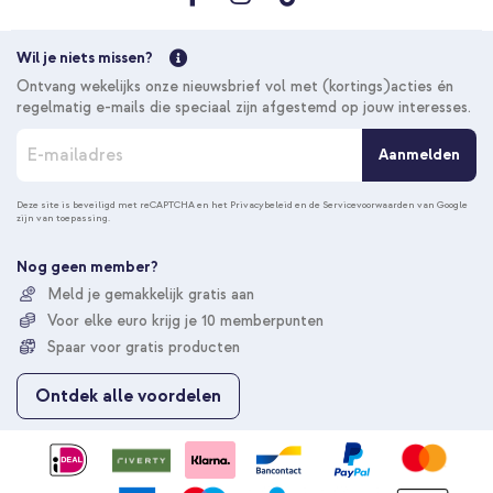
Wil je niets missen?
Ontvang wekelijks onze nieuwsbrief vol met (kortings)acties én
regelmatig e-mails die speciaal zijn afgestemd op jouw interesses.
A
Aanmelden
b
o
n
Deze site is beveiligd met reCAPTCHA en het
Privacybeleid
en de
Servicevoorwaarden
van Google
zijn van toepassing.
n
e
e
Nog geen member?
r
Meld je gemakkelijk gratis aan
u
Voor elke euro krijg je 10 memberpunten
o
p
Spaar voor gratis producten
o
n
Ontdek alle voordelen
z
e
n
i