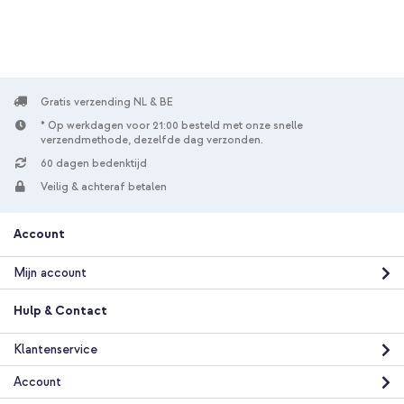
Samsung Originele Silicone Cover Ring Samsung Galaxy Z Flip 6
/ Flip 7 FE - Yellow + Geweven USB-C naar USB-C kabel 60W -
1,5 meter - Bolt Black
Gratis verzending NL & BE
* Op werkdagen voor 21:00 besteld met onze snelle
verzendmethode, dezelfde dag verzonden.
60 dagen bedenktijd
Veilig & achteraf betalen
10% korting
Account
Gratis verzending
€ 53,49
€ 54,99
Gratis
Mijn account
verzending
In winkelmandje
Hulp & Contact
Klantenservice
Account