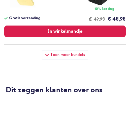
10% korting
Gratis verzending
€ 48,98
€ 49,98
Gratis
verzending
In winkelmandje
Samsung Originele Silicone Cover Ring Samsung Galaxy Z Flip 6
Toon meer bundels
/ Flip 7 FE - Yellow + Universeel telefoonkoord - Zwart
Dit zeggen klanten over ons
20% korting
Gratis verzending
€ 49,58
€ 51,98
Gratis
verzending
In winkelmandje