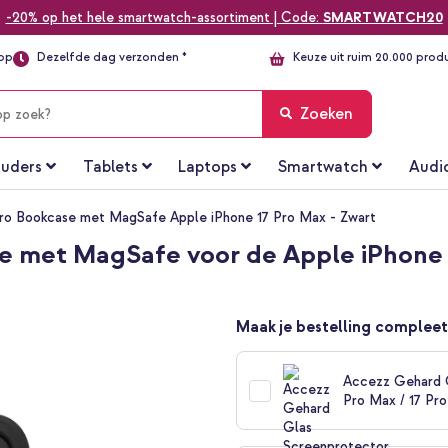
-20% op het hele smartwatch-assortiment | Code:
SMARTWATCH20
top
Dezelfde dag verzonden *
Keuze uit ruim 20.000 prod
Zoeken
uders
Tablets
Laptops
Smartwatch
Audi
ro Bookcase met MagSafe Apple iPhone 17 Pro Max - Zwart
e met MagSafe voor de Apple iPhone 
Maak je bestelling compleet
Accezz Gehard G
Pro Max / 17 Pr