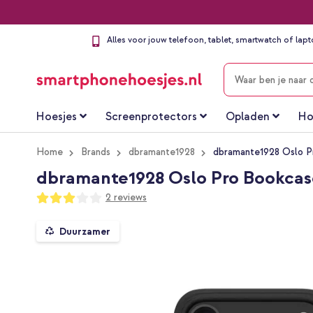
Alles voor jouw telefoon, tablet, smartwatch of lap
ZOEKEN
Hoesjes
Screenprotectors
Opladen
Ho
Home
Brands
dbramante1928
dbramante1928 Oslo P
dbramante1928 Oslo Pro Bookcas
Waardering:
2
reviews
60
100
% of
Ga
Duurzamer
naar
het
einde
van
de
afbeeldingen-