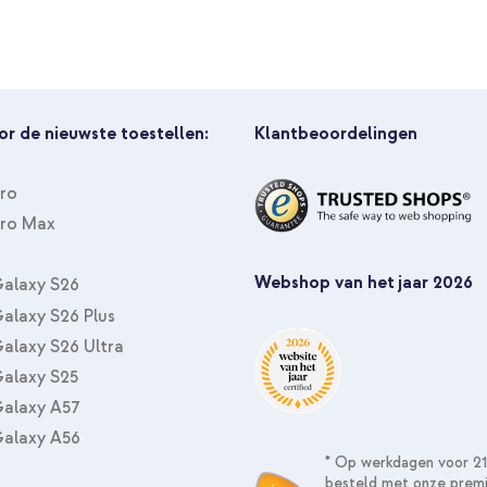
Wireless Charger USB-C - MagSa
or de nieuwste toestellen:
Klantbeoordelingen
Pro
Pro Max
dbramante1928 Oslo Pro Bookca
MagSafe Powerbank met standaar
Webshop van het jaar 2026
Watch - Zwart
alaxy S26
alaxy S26 Plus
alaxy S26 Ultra
alaxy S25
alaxy A57
alaxy A56
* Op werkdagen voor 21
besteld met onze prem