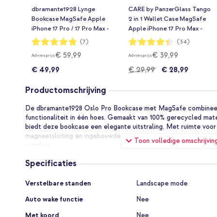
dbramante1928 Lynge
CARE by PanzerGlass Tango
Bookcase MagSafe Apple
2 in 1 Wallet Case MagSafe
iPhone 17 Pro / 17 Pro Max -
Apple iPhone 17 Pro Max -
Zwart
Black
Waardering:
Waardering:
(7)
(34)
97%
87%
€ 59,99
€ 39,99
Adviesprijs
Adviesprijs
€ 49,99
€ 29,99
€ 28,99
Productomschrijving
De dbramante1928 Oslo Pro Bookcase met MagSafe combineert 
functionaliteit in één hoes. Gemaakt van 100% gerecycled mate
biedt deze bookcase een elegante uitstraling. Met ruimte voor 
magneetsluiting en ingebouwde standaard geniet je dagelijks 
Toon volledige omschrijvin
comfort.
Specificaties
Waarom kiezen voor de dbramante1928 Oslo Pro Bookcase
Specificaties
Vervaardigd uit 100% gerecycled materiaal
Verstelbare standen
Landscape mode
Elegante kunstleren afwerking met luxe look
Auto wake functie
Nee
Ingebouwde MagSafe ring voor accessoires
Met koord
Nee