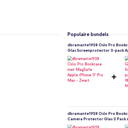
Populaire bundels
dbramante1928 Oslo Pro Bookca
Glas Screenprotector 2-pack Ap
e1928 Oslo Pro Bookcase met
ng.
g
dbramante1928 Oslo Pro Bookca
Camera Protector Glas 2 Pack A