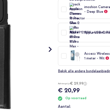
imoshion Camera
- Deep Blue
Apple USB-C Po
Accezz Wireles
1 meter - Wit
Bekijk alle andere bundelaanbied
€ 29,99
Adviesprijs
€ 20,99
Op voorraad
Aantal