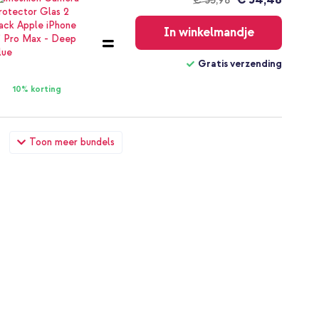
€ 35,98
Gratis
verzending
In winkelmandje
Gratis verzending
10% korting
se met MagSafe Apple iPhone 17 Pro Max - Zwart + USB-C
Toon meer bundels
€ 45,74
€ 48,49
Gratis
verzending
In winkelmandje
Gratis verzending
10% korting
se met MagSafe Apple iPhone 17 Pro Max - Zwart +