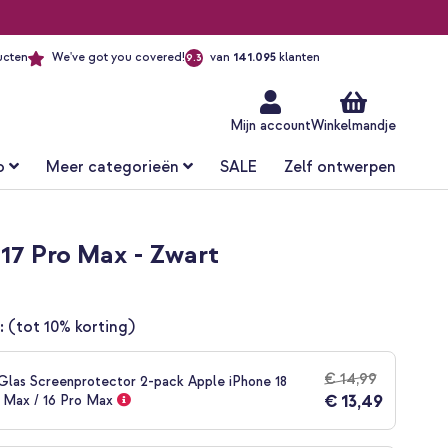
ucten
We've got you covered!
van
141.095
klanten
9.3
Ga
naar
de
inhoud
Mijn account
Winkelmandje
o
Meer categorieën
SALE
Zelf ontwerpen
17 Pro Max - Zwart
:
(tot 10% korting)
€ 14,99
las Screenprotector 2-pack Apple iPhone 18
€ 13,49
o Max / 16 Pro Max