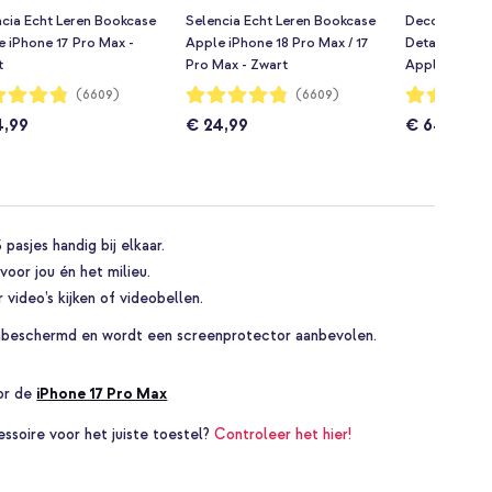
cia Echt Leren Bookcase
Selencia Echt Leren Bookcase
Decoded 2 in 
 iPhone 17 Pro Max -
Apple iPhone 18 Pro Max / 17
Detachable 
t
Pro Max - Zwart
Apple iPhone
Zwart
dering:
Waardering:
Waardering:
(6609)
(6609)
96%
94%
4,99
€ 24,99
€ 64,99
pasjes handig bij elkaar.
oor jou én het milieu.
 video’s kijken of videobellen.
y onbeschermd en wordt een screenprotector aanbevolen.
oor de
iPhone 17 Pro Max
essoire voor het juiste toestel?
Controleer het hier!