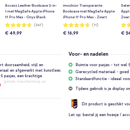
Accezz Leather Bookcase 2-in-
imoshion Transparante
Selen
1 met MagSafe Apple iPhone
Bookcase met MagSafe Apple
Apple
17 Pro Max - Onyx Black
iPhone 17 Pro Max - Zwart
Zwar
Waardering:
Waardering:
Waar
(247)
(11)
93%
93%
96%
€ 49,99
€ 16,99
€ 2
Voor- en nadelen
duurzaamheid, stijl en
Ruimte voor pasjes - tot wel 5 
riaal en afgewerkt met kunstleer,
Gerecycled materiaal - goed v
5 pasjes, een krachtige
Standaardfunctie - ideaal voor
van gemak, bescherming en
g
Tijdens gebruik is je displa
 met MagSafe?
Dit product is geschikt v
Let op:
bestel jij een hoesje / acc