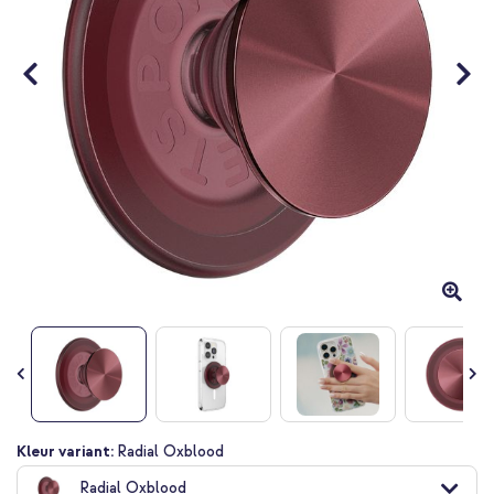
Ga
Kleur variant:
Radial Oxblood
naar
Radial Oxblood
het