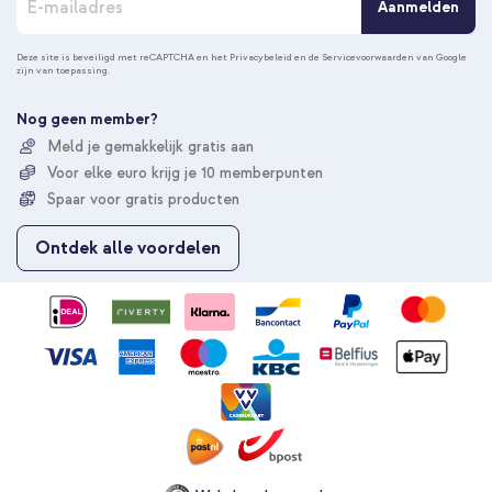
Aanmelden
b
o
n
Deze site is beveiligd met reCAPTCHA en het
Privacybeleid
en de
Servicevoorwaarden
van Google
zijn van toepassing.
n
e
e
Nog geen member?
r
Meld je gemakkelijk gratis aan
u
Voor elke euro krijg je 10 memberpunten
o
p
Spaar voor gratis producten
o
n
Ontdek alle voordelen
z
e
n
i
e
u
w
s
b
r
i
e