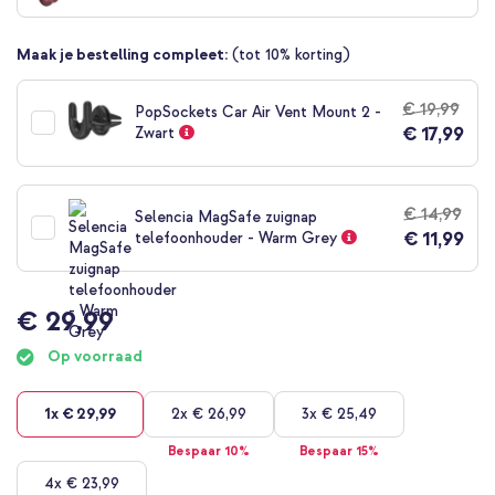
begin
van
Maak je bestelling compleet:
(tot 10% korting)
de
afbeeldingen-
gallerij
€ 19,99
PopSockets Car Air Vent Mount 2 -
€ 17,99
Zwart
€ 14,99
Selencia MagSafe zuignap
€ 11,99
telefoonhouder - Warm Grey
€ 29,99
Op voorraad
1x
€ 29,99
2x
€ 26,99
3x
€ 25,49
Bespaar 10%
Bespaar 15%
4x
€ 23,99