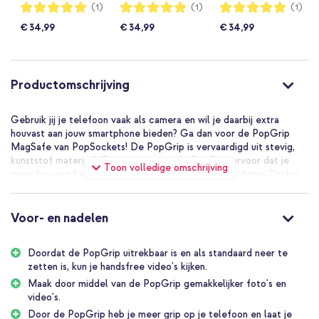
Waardering:
Waardering:
Waardering:
(1)
(1)
(1)
100%
100%
100%
€ 34,99
€ 34,99
€ 34,99
Productomschrijving
Gebruik jij je telefoon vaak als camera en wil je daarbij extra
houvast aan jouw smartphone bieden? Ga dan voor de PopGrip
MagSafe van PopSockets! De PopGrip is vervaardigd uit stevig,
kunststof materiaal. Daarnaast zorgt de PopGrip ervoor dat je
Toon volledige omschrijving
meer houvast hebt bij het bedienen van jouw smartphone. Dankzij
de PopGrip kun je jouw smartphone gemakkelijk met één hand
vasthouden en maak je eenvoudig selfies of video’s. De PopGrip
kun je uittrekken om als standaard neer te zetten, super handig bij
Voor- en nadelen
lange gesprekken of het bekijken van video’s. Ook kun je de draden
van jouw oortjes om de PopGrip heen wikkelen, zo voorkom je dat
Doordat de PopGrip uitrekbaar is en als standaard neer te
ze in de knoop raken. Tot slot geef je jouw smartphone dankzij de
zetten is, kun je handsfree video's kijken.
PopGrip een uniek uiterlijk. De PopTop is afneembaar, dit zorgt er
voor dat je kunt variëren met verschillende tops. Hierdoor kun je
Maak door middel van de PopGrip gemakkelijker foto's en
altijd matchen met je telefoon of tablethoesje.
video's.
Door de PopGrip heb je meer grip op je telefoon en laat je