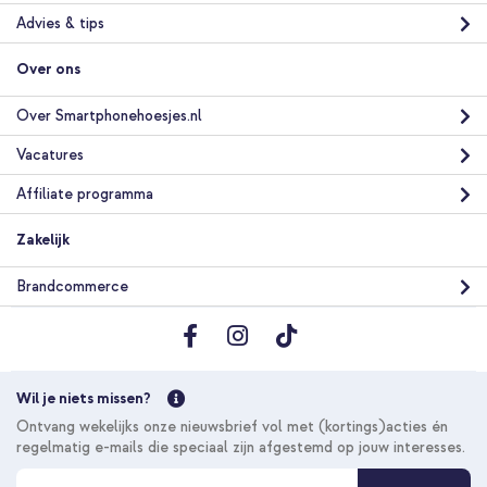
Advies & tips
Over ons
Over Smartphonehoesjes.nl
Vacatures
Affiliate programma
Zakelijk
Brandcommerce
Wil je niets missen?
Ontvang wekelijks onze nieuwsbrief vol met (kortings)acties én
regelmatig e-mails die speciaal zijn afgestemd op jouw interesses.
A