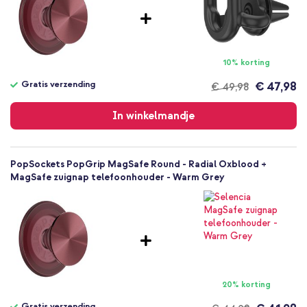
Maak jij vaak gebruik van je camera en wil je extra grip bieden aan
je smartphone of tablet? Ga dan voor de PopGrip van
PopSockets!
10% korting
Gratis verzending
€ 47,98
€ 49,98
Gratis
verzending
In winkelmandje
PopSockets PopGrip MagSafe Round - Radial Oxblood +
MagSafe zuignap telefoonhouder - Warm Grey
20% korting
Gratis verzending