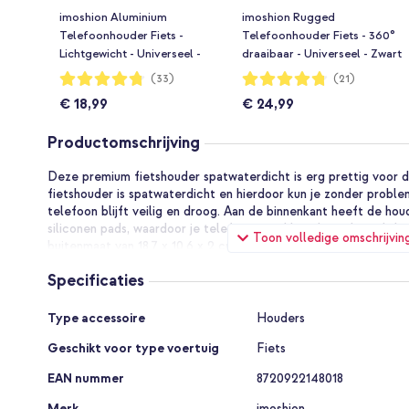
imoshion Aluminium
imoshion Rugged
Telefoonhouder Fiets -
Telefoonhouder Fiets - 360°
Lichtgewicht - Universeel -
draaibaar - Universeel - Zwart
Zwart
Waardering:
Waardering:
(33)
(21)
95%
95%
€ 18,99
€ 24,99
Productomschrijving
Deze premium fietshouder spatwaterdicht is erg prettig voor 
fietshouder is spatwaterdicht en hierdoor kun je zonder proble
telefoon blijft veilig en droog. Aan de binnenkant heeft de hou
siliconen pads, waardoor je telefoon goed beschermd wordt bij
Toon volledige omschrijvin
buitenmaat van 18.7 x 10.6 x 2 cm en een binnenruimte van 16,8 
geschikt voor grotere smartphones. De houder is makkelijk los- 
Specificaties
360 graden draaibaar. Ga veilig en handsfree de weg op met de
Specificaties
Zonder problemen de regen trotseren
Type accessoire
Houders
Vaker de weg op, ook met regen! Met deze premium fietshoude
Geschikt voor type voertuig
Fiets
weer en wind gaan fietsen. De houder is spatwaterdicht (IPX4), 
druppels en een plens water kan. Daarnaast wordt je telefoon
EAN nummer
8720922148018
stevige behuizing en zitten er siliconen pads aan de binnenkan
Merk
imoshion