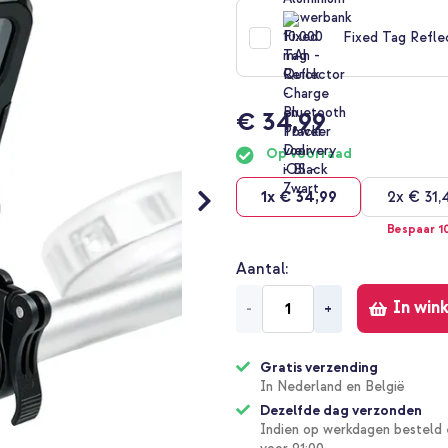
Fixed Tag Refle
€ 34,99
Op voorraad
1x
€ 34,99
2x
€ 31,
Bespaar 1
Aantal
In win
-
+
Gratis verzending
In Nederland en België
Dezelfde dag verzonden
Indien op werkdagen besteld 