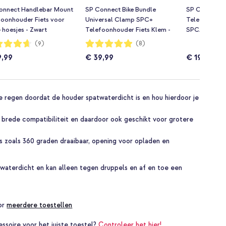
onnect Handlebar Mount
SP Connect Bike Bundle
SP Connect M
foonhouder Fiets voor
Universal Clamp SPC+
Telefoonhoud
hoesjes - Zwart
Telefoonhouder Fiets Klem -
SPC/SPC+ hoe
Zwart
dering:
Waardering:
(9)
(8)
98%
9,99
€ 39,99
€ 19,99
 regen doordat de houder spatwaterdicht is en hou hierdoor je
brede compatibiliteit en daardoor ook geschikt voor grotere
s zoals 360 graden draaibaar, opening voor opladen en
twaterdicht en kan alleen tegen druppels en af en toe een
oor
meerdere toestellen
essoire voor het juiste toestel?
Controleer het hier!