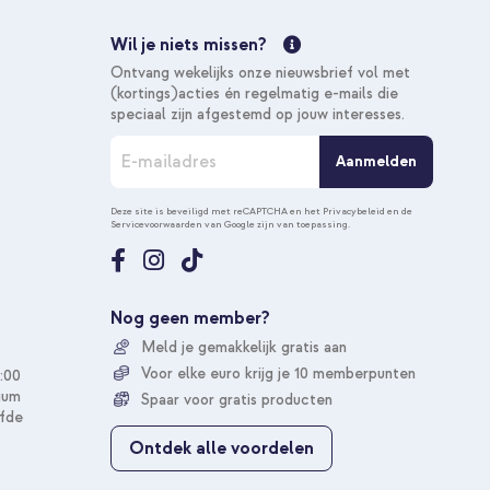
Wil je niets missen?
Ontvang wekelijks onze nieuwsbrief vol met
(kortings)acties én regelmatig e-mails die
speciaal zijn afgestemd op jouw interesses.
A
Aanmelden
b
o
n
Deze site is beveiligd met reCAPTCHA en het
Privacybeleid
en de
Servicevoorwaarden
van Google zijn van toepassing.
n
e
e
r
u
Nog geen member?
o
Meld je gemakkelijk gratis aan
p
o
Voor elke euro krijg je 10 memberpunten
:00
n
ium
Spaar voor gratis producten
z
fde
e
Ontdek alle voordelen
n
i