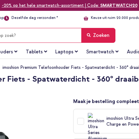
-20% op het hele smartwatch-assortiment | Code:
SMARTWATCH20
top
Dezelfde dag verzonden *
Keuze uit ruim 20.000 prod
Zoeken
uders
Tablets
Laptops
Smartwatch
Audi
imoshion Premium Telefoonhouder Fiets - Spatwaterdicht - 360° draai
Fiets - Spatwaterdicht - 360° draaiba
Maak je bestelling compleet
imoshion Ultra 
Charge en Power