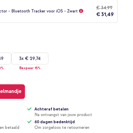
€ 34,99
ctor - Bluetooth Tracker voor iOS - Zwart
€ 31,49
49
3x
€ 29,74
0%
Bespaar 15%
kelmandje
Achteraf betalen
Na ontvangst van jouw product
60 dagen bedenktijd
en betaald
Om zorgeloos te retourneren