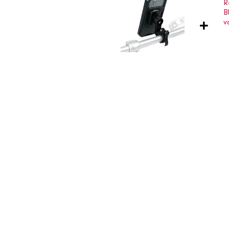
 regenachtige dagen, deze
 niet langer en bestel vandaag