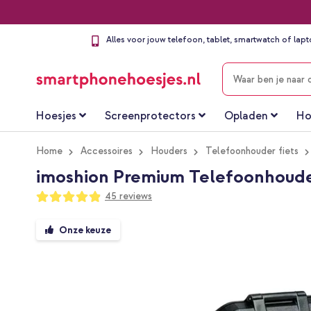
Alles voor jouw telefoon, tablet, smartwatch of lap
ZOEKEN
Hoesjes
Screenprotectors
Opladen
Ho
Home
Accessoires
Houders
Telefoonhouder fiets
imoshion Premium Telefoonhouder 
Waardering:
45
reviews
97
100
% of
Ga
Onze keuze
naar
het
einde
van
de
afbeeldingen-