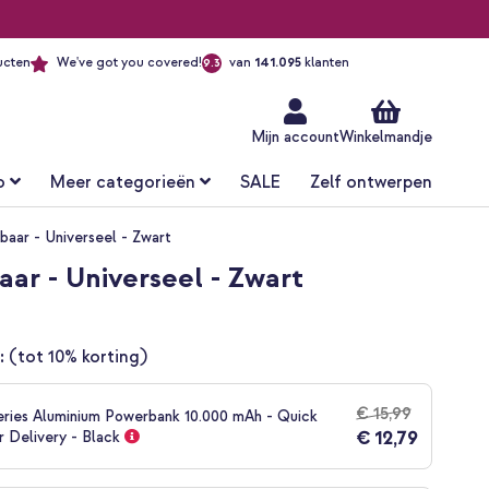
ucten
We've got you covered!
van
141.095
klanten
9.3
Ga
naar
de
inhoud
Mijn account
Winkelmandje
o
Meer categorieën
SALE
Zelf ontwerpen
baar - Universeel - Zwart
ar - Universeel - Zwart
:
(tot 10% korting)
€ 15,99
Series Aluminium Powerbank 10.000 mAh - Quick
€ 12,79
 Delivery - Black