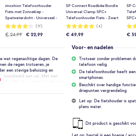
imoshion Telefoonhouder
SP Connect Roadbike Bundle
SP C
Fiets met Zonneklep -
Universal Clamp SPC+
Tele
Spatwaterdicht - Universeel -
Telefoonhouder Fiets - Zwart
SPC+ 
Zwart
Waardering:
Waardering:
Waar
(17)
(4)
84%
95%
93%
€ 24,99
€ 22,99
€ 49,99
€ 3
Voor- en nadelen
de wat regenachtige dagen. De
Trotseer zonder problemen de
men de regen trotseren, je
telefoon veilig.
der een stevige behuizing en
De telefoonhouder heeft een 
 bijvoorbeeld een val. Met een
smartphones.
g
x 8,3 x 1,05 cm is deze houder ook
Beschikt over handige functie
en vast te klikken en daarnaast
driepunten vergrendeling.
ze fietshouder!
Let op: De fietshouder is spa
plens water.
r spatwaterdicht kun je door
dit houdt in dat hij tegen
 optimaal beschermd door de
Dit product is geschikt v
t voor extra bescherming.
Let op:
bestel jij een hoesje / acc