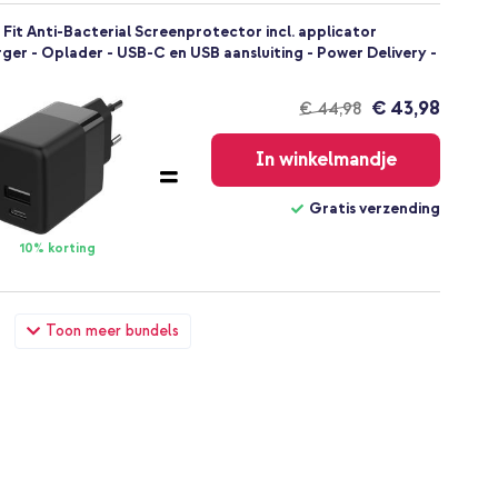
Fit Anti-Bacterial Screenprotector incl. applicator
er - Oplader - USB-C en USB aansluiting - Power Delivery -
€ 43,98
€ 44,98
Gratis
verzending
In winkelmandje
Gratis verzending
10% korting
Fit Anti-Bacterial Screenprotector incl. applicator
Toon meer bundels
SB-C naar USB-C kabel 60W - 1,5 meter - Bolt Black
€ 48,49
€ 49,99
Gratis
verzending
In winkelmandje
Gratis verzending