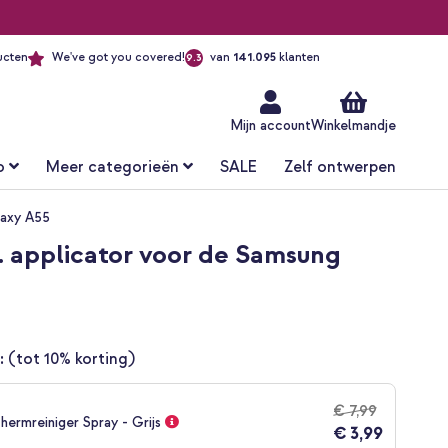
ucten
We've got you covered!
van
141.095
klanten
9.3
Ga
naar
de
inhoud
Mijn account
Winkelmandje
o
Meer categorieën
SALE
Zelf ontwerpen
laxy A55
l. applicator voor de Samsung
:
(tot 10% korting)
€ 7,99
hermreiniger Spray - Grijs
€ 3,99