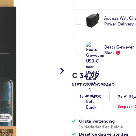
Accezz Wall Cha
Power Delivery 
Beats Geweven U
Black
€ 34,99
NIET OP VOORRAAD
1x
€ 34,99
2x
€ 31,
Bespaar 1
Gratis verzending
In Nederland en België
Dezelfde dag verzonden