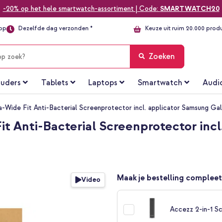
-20% op het hele smartwatch-assortiment | Code:
SMARTWATCH20
top
Dezelfde dag verzonden *
Keuze uit ruim 20.000 prod
Zoeken
uders
Tablets
Laptops
Smartwatch
Audi
a-Wide Fit Anti-Bacterial Screenprotector incl. applicator Samsung Ga
it Anti-Bacterial Screenprotector inc
Maak je bestelling compleet
Video
Accezz 2-in-1 Sc