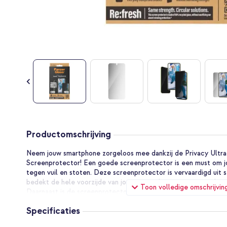
Ga
naar
Productomschrijving
het
begin
Neem jouw smartphone zorgeloos mee dankzij de Privacy Ultra-
van
Screenprotector! Een goede screenprotector is een must om 
de
tegen vuil en stoten. Deze screenprotector is vervaardigd uit 
afbeeldingen-
bedekt de hele voorzijde van jouw smartphone en is mooi afge
Toon volledige omschrijvin
gallerij
Daarnaast is de screenprotector van een privacy filter voorzien
recht van voren af te lezen. Ook is de screenprotector krasbe
Specificaties
voor jouw toestel. De gevoeligheid van het touchscreen wordt
helderheid en scherpte die je van jouw toestel mag verwachte