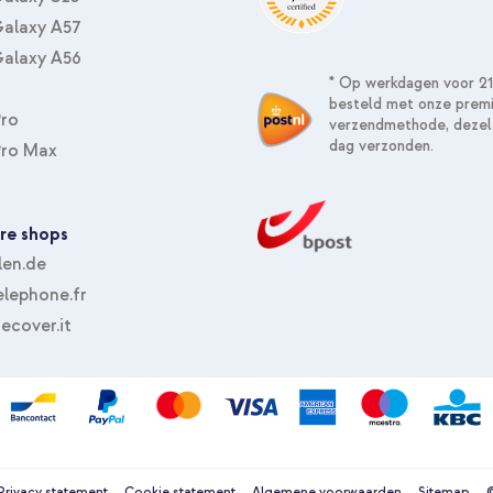
alaxy A57
alaxy A56
* Op werkdagen voor 21
besteld met onze prem
Pro
verzendmethode, dezel
dag verzonden.
Pro Max
re shops
len.de
lephone.fr
ecover.it
Privacy statement
Cookie statement
Algemene voorwaarden
Sitemap
©