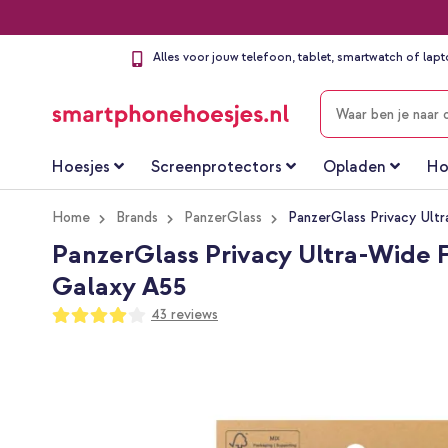
Alles voor jouw telefoon, tablet, smartwatch of lap
ZOEKEN
Hoesjes
Screenprotectors
Opladen
Ho
Home
Brands
PanzerGlass
PanzerGlass Privacy Ultr
PanzerGlass Privacy Ultra-Wide F
Galaxy A55
Waardering:
43
reviews
80
100
% of
Ga
naar
het
einde
van