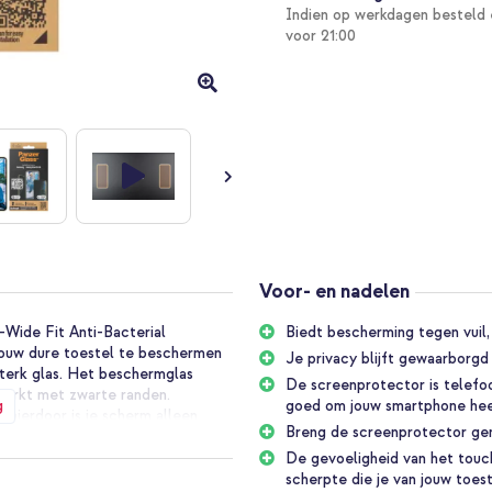
Indien op werkdagen besteld 
voor 21:00
Voor- en nadelen
Wide Fit Anti-Bacterial
Biedt bescherming tegen vuil,
jouw dure toestel te beschermen
Je privacy blijft gewaarborgd d
sterk glas. Het beschermglas
De screenprotector is telefoo
werkt met zwarte randen.
g
goed om jouw smartphone hee
, hierdoor is je scherm alleen
Breng de screenprotector gema
stendig en speciaal ontworpen
 niet aangetast en heeft dezelfde
De gevoeligheid van het touc
n. Ook heeft de screenprotector
scherpte die je van jouw toe