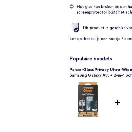
ukken.
Het glas kan breken bij een h
screenprotector blijft het sch
rtphone niet beschadigt. Het
te hetzelfde aanvoelt als de
Dit product is geschikt v
van jouw toestel en is mooi
Let op:
bestel jij een hoesje / acc
rvoor dat het scherm van je
lay van je toestel beschermd en je
Populaire bundels
PanzerGlass Privacy Ultra-Wide 
Samsung Galaxy A55 + 2-in-1 Sch
at alle hoesjes goed om jouw
hebt. Zo kan je het scherm en je
oudt je beeldscherm in
king. Ook worden vingerafdrukken
t touchscreen niet aangetast,
el gewend bent intact.