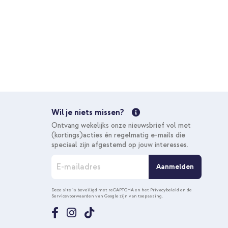
10% korting
Wil je niets missen?
Ontvang wekelijks onze nieuwsbrief vol met
(kortings)acties én regelmatig e-mails die
speciaal zijn afgestemd op jouw interesses.
A
Aanmelden
b
o
n
Deze site is beveiligd met reCAPTCHA en het
Privacybeleid
en de
Servicevoorwaarden
van Google zijn van toepassing.
n
e
e
r