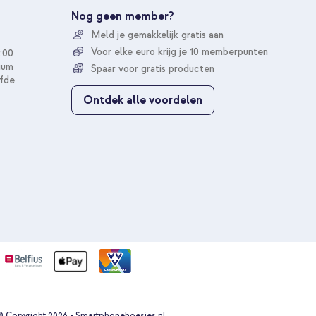
u
Nog geen member?
o
Meld je gemakkelijk gratis aan
p
o
Voor elke euro krijg je 10 memberpunten
:00
n
ium
Spaar voor gratis producten
z
fde
e
Ontdek alle voordelen
n
i
e
u
w
s
b
r
i
e
f
 Copyright 2026 - Smartphonehoesjes.nl