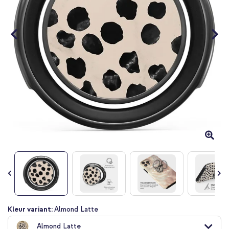
Ga
Kleur variant:
Almond Latte
naar
Almond Latte
het