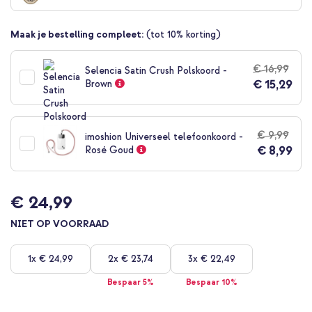
begin
van
Maak je bestelling compleet:
(tot 10% korting)
de
afbeeldingen-
gallerij
€ 16,99
Selencia Satin Crush Polskoord -
€ 15,29
Brown
€ 9,99
imoshion Universeel telefoonkoord -
€ 8,99
Rosé Goud
€ 24,99
NIET OP VOORRAAD
1x
€ 24,99
2x
€ 23,74
3x
€ 22,49
Bespaar 5%
Bespaar 10%