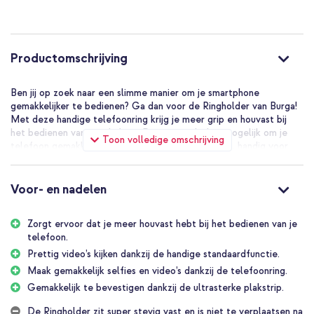
Productomschrijving
Ben jij op zoek naar een slimme manier om je smartphone
gemakkelijker te bedienen? Ga dan voor de Ringholder van Burga!
Met deze handige telefoonring krijg je meer grip en houvast bij
het bedienen van je telefoon. De ring maakt het mogelijk om je
Toon volledige omschrijving
telefoon gemakkelijk met één hand vast te houden, handig voor
het maken van selfies en video’s, maar ook voor het typen van
berichten. Bovendien is de ring neer te zetten als standaard, ideaal
bij lange gesprekken of het bekijken van video’s en recepten.
Voor- en nadelen
Meer grip op je telefoon
Zorgt ervoor dat je meer houvast hebt bij het bedienen van je
Met de Ringholder van Burga ben je verzekerd van een stevige
telefoon.
grip op je telefoon. Deze handige telefoonring zorgt voor meer
houvast bij het bedienen van je telefoon, waardoor je deze een
Prettig video’s kijken dankzij de handige standaardfunctie.
stuk minder snel uit je handen laat vallen.
Maak gemakkelijk selfies en video’s dankzij de telefoonring.
Gemakkelijk te bevestigen dankzij de ultrasterke plakstrip.
Maak gemakkelijk selfies en video’s
Gebruik jij je telefoon vaak als camera om selfies of video’s te
De Ringholder zit super stevig vast en is niet te verplaatsen na