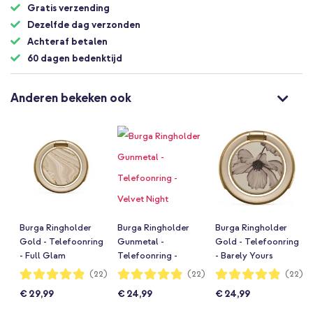
Gratis verzending
Dezelfde dag verzonden
Achteraf betalen
60 dagen bedenktijd
Anderen bekeken ook
Burga Ringholder
Burga Ringholder
Burga Ringholder
Gold - Telefoonring
Gunmetal -
Gold - Telefoonring
- Full Glam
Telefoonring -
- Barely Yours
Velvet Night
Waardering:
Waardering:
Waardering:
(22)
(22)
(22)
97%
97%
97%
€ 29,99
€ 24,99
€ 24,99