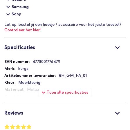
Neer te zetten als standaard voor een handsfree kijkervaring
Samsung
Wordt geleverd met een ultrasterke plakstrip
Sony
Gemakkelijk te bevestigen
Let op:
bestel jij een hoesje / accessoire voor het juiste toestel?
Controleer het hier!
Inclusief 1 jaar garantie
Specificaties
Ben jij op zoek naar een handig accessoire waarmee je meer
houvast hebt bij het bedienen van je telefoon? Ga dan voor de
Ringholder van Burga!
Specificaties
4778001776472
Burga
RH_GM_FA_01
Meerkleurig
Metaal
Toon alle specificaties
Universeel
Smartphone
Telefoonring
Reviews
1 Pc
Nee
Waardering: