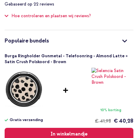
97
%
Niet van toepassing
Gebaseerd op
22
reviews
of
100
Hoe controleren en plaatsen wij reviews?
Populaire bundels
Burga Ringholder Gunmetal - Telefoonring - Almond Latte +
Satin Crush Polskoord - Brown
10% korting
Gratis verzending
€ 40,28
€ 41,98
Gratis
verzending
In winkelmandje