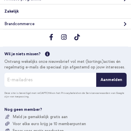
Zakelijk
Brandcommerce
Wil je niets missen?
Ontvang wekelijks onze nieuwsbrief vol met (kortings)acties én
regelmatig e-mails die speciaal zijn afgestemd op jouw interesses.
A
Aanmelden
b
o
n
Deze site is beveiligd met reCAPTCHA en het
Privacybeleid
en de
Servicevoorwaarden
van Google
zijn van toepassing.
n
e
e
Nog geen member?
r
Meld je gemakkelijk gratis aan
u
Voor elke euro krijg je 10 memberpunten
o
p
Spaar voor gratis producten