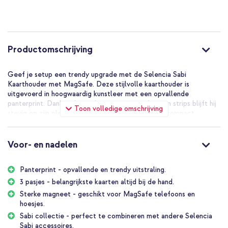
Productomschrijving
Geef je setup een trendy upgrade met de Selencia Sabi
Kaarthouder met MagSafe. Deze stijlvolle kaarthouder is
uitgevoerd in hoogwaardig kunstleer met een opvallende
panterprint. Dankzij de sterke magneet en siliconen strips blijft hij
Toon volledige omschrijving
stevig op zijn plek, terwijl je tot 3 pasjes veilig en compact
meeneemt. Laat je portemonnee maar thuis!
De voordelen van de Selencia Sabi
Voor- en nadelen
Kaarthouder met MagSafe
Panterprint - opvallende en trendy uitstraling.
Panterprint design: trendy en opvallende uitstraling
3 pasjes - belangrijkste kaarten altijd bij de hand.
Sterke magneet - geschikt voor MagSafe telefoons en
Ruimte voor 3 pasjes: neem je belangrijkste kaarten mee
hoesjes.
Sterke magneet: blijft stevig bevestigd tijdens gebruik
Sabi collectie - perfect te combineren met andere Selencia
Siliconen strips: extra stabiliteit en grip
Sabi accessoires.