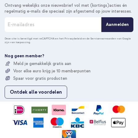
Ontvang wekelijks onze nieuwsbrief vol met (kortings)acties én
regelmatig e-mails die speciaal zijn afgestemd op jouw interesses.
A
Aanmelden
b
o
n
Deze site is beveiligd met reCAPTCHA en het
Privacybeleid
en de
Servicevoorwaarden
van Google
zijn van toepassing.
n
e
e
Nog geen member?
r
Meld je gemakkelijk gratis aan
u
Voor elke euro krijg je 10 memberpunten
o
p
Spaar voor gratis producten
o
n
Ontdek alle voordelen
z
e
n
i
e
u
w
s