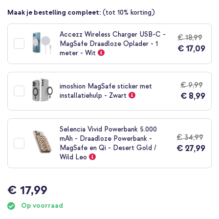
van
Maak je bestelling compleet:
(tot 10% korting)
de
afbeeldingen-
gallerij
Accezz Wireless Charger USB-C -
€ 18,99
MagSafe Draadloze Oplader - 1
€ 17,09
meter - Wit
€ 9,99
imoshion MagSafe sticker met
€ 8,99
installatiehulp - Zwart
Selencia Vivid Powerbank 5.000
€ 34,99
mAh - Draadloze Powerbank -
€ 27,99
MagSafe en Qi - Desert Gold /
Wild Leo
€ 17,99
Op voorraad