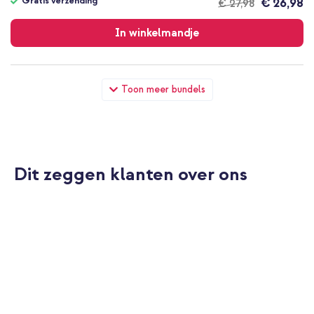
Gratis verzending
€ 26,98
€ 27,98
Gratis
verzending
In winkelmandje
Selencia Sabi Pashouder met MagSafe - Soft Ivory + Vivid
Toon meer bundels
Powerbank 5.000 mAh - Draadloze Powerbank - MagSafe en Qi
- Desert Gold / Wild Leo
Dit zeggen klanten over ons
20% korting
Gratis verzending
€ 45,98
€ 52,98
Gratis
verzending
In winkelmandje