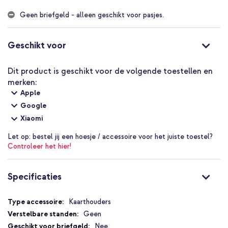
Hoogwaardig kunstleer: duurzaam en comfortabel in gebruik
Geen briefgeld - alleen geschikt voor pasjes.
Slank ontwerp: voegt nauwelijks extra bulk toe
Inclusief 1 jaar garantie
Geschikt voor
Dit product is geschikt voor de volgende toestellen en
Combineer met de Sabi collectie
merken:
Apple
De Selencia Sabi Kaarthouder is onderdeel van de stijlvolle Sabi
Google
collectie, geïnspireerd op de Zuid-Afrikaanse Sabi Sands.
Xiaomi
Combineer deze kaarthouder met bijpassende accessoires zoals
een Sabi backcover, AirPods hoesje of tablethoes en creëer een
Let op:
bestel jij een hoesje / accessoire voor het juiste toestel?
complete, trendy look met dezelfde kenmerkende panterprint.
Controleer het hier!
Maak je look compleet met de Selencia Sabi Kaarthouder met
MagSafe.
Specificaties
Specificaties
Kaarthouders
Geen
Nee