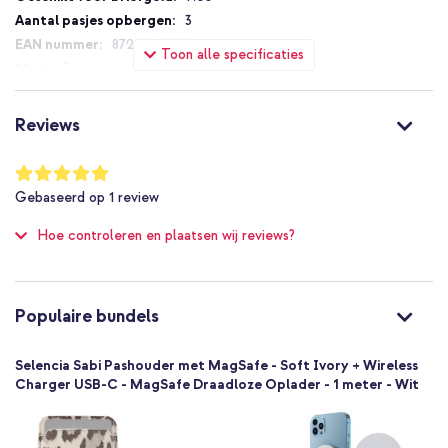
3
8721322357086
Toon alle specificaties
Selencia
SH00095370
Meerkleurig
Reviews
Kunstleer
Dieren
Waardering:
100
%
Ja
Gebaseerd op
1
review
of
MagSafe Compatible
100
Hoe controleren en plaatsen wij reviews?
Universeel
Smartphone
1 Pc
Geen
Populaire bundels
0.039
Selencia Sabi Pashouder met MagSafe - Soft Ivory + Wireless
Charger USB-C - MagSafe Draadloze Oplader - 1 meter - Wit