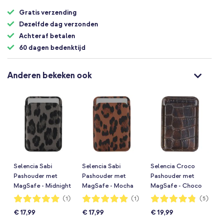
Gratis verzending
Dezelfde dag verzonden
Achteraf betalen
60 dagen bedenktijd
Anderen bekeken ook
Selencia Sabi
Selencia Sabi
Selencia Croco
Pashouder met
Pashouder met
Pashouder met
MagSafe - Midnight
MagSafe - Mocha
MagSafe - Choco
Black
Brown
Brown
Waardering:
Waardering:
Waardering:
(1)
(1)
(5)
100%
100%
96%
€ 17,99
€ 17,99
€ 19,99