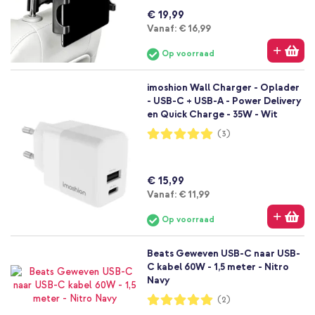
€ 19,99
Vanaf
Vanaf:
€ 16,99
Op voorraad
imoshion Wall Charger - Oplader
- USB-C + USB-A - Power Delivery
en Quick Charge - 35W - Wit
Waardering:
(3)
100%
€ 15,99
Vanaf
Vanaf:
€ 11,99
Op voorraad
Beats Geweven USB-C naar USB-
C kabel 60W - 1,5 meter - Nitro
Navy
Waardering:
(2)
100%