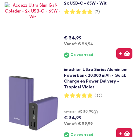
2x USB-C - 65W - Wit
Waardering:
(7)
97%
€ 34,99
Vanaf
Vanaf:
€ 26,24
Op voorraad
imoshion Ultra Series Aluminium
Powerbank 20.000 mAh - Quick
Charge en Power Delivery -
Tropical Violet
Waardering:
(30)
96%
€ 39,99
Adviesprijs
€ 34,99
Vanaf
Vanaf:
€ 29,99
Op voorraad