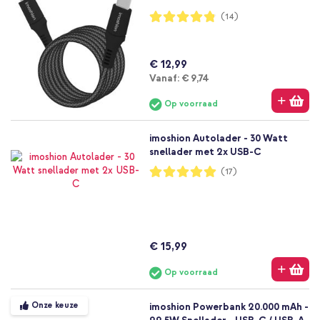
Waardering:
(14)
96%
€ 12,99
Vanaf
Vanaf:
€ 9,74
Op voorraad
imoshion Autolader - 30 Watt
snellader met 2x USB-C
Waardering:
(17)
100%
€ 15,99
Op voorraad
Onze keuze
imoshion Powerbank 20.000 mAh -