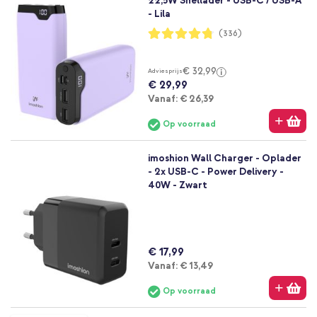
22,5W Snellader - USB-C / USB-A
- Lila
Waardering:
(336)
95%
€ 32,99
Adviesprijs
€ 29,99
Vanaf
Vanaf:
€ 26,39
Op voorraad
imoshion Wall Charger - Oplader
- 2x USB-C - Power Delivery -
40W - Zwart
€ 17,99
Vanaf
Vanaf:
€ 13,49
Op voorraad