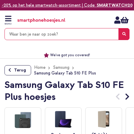
-20% op het hele smartwatch-assortiment | Code:
SMARTWATCH20
Ga
naar
de
MENU
inhoud
Alles voor jouw telefoon, tablet, smartwatch of laptop
Dezelfde dag verzonden *
Keuze uit ruim 20.000 producten
We've got you covered!
Home
Samsung
Terug
Samsung Galaxy Tab S10 FE Plus
Samsung Galaxy Tab S10 FE
Plus hoesjes