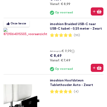
Vanaf
Vanaf:
€ 8,99
Op voorraad
Onze keuze
imoshion Braided USB-C naar
USB-C kabel - 0,25 meter - Zwart
Waardering:
(53)
96%
€ 9,99
Adviesprijs
€ 8,49
Vanaf
Vanaf:
€ 7,49
Op voorraad
imoshion Hoofdsteun
Tablethouder Auto - Zwart
Waardering:
(4)
95%