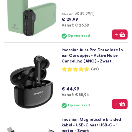
95%
€ 32,99
Adviesprijs
€ 29,99
Vanaf
Vanaf:
€ 26,39
Op voorraad
imoshion Aura Pro Draadloze In-
ear Oordopjes - Active Noise
Cancelling (ANC) - Zwart
Waardering:
(49)
97%
€ 44,99
Vanaf
Vanaf:
€ 38,24
Op voorraad
imoshion Magnetische braided
kabel - USB-C naar USB-C - 1
meter - Zwart