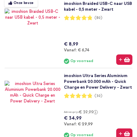
Onze keuze
imoshion Braided USB-C naar USB
kabel - 0,5 meter - Zwart
Waardering:
(80)
96%
€ 8,99
Vanaf
Vanaf:
€ 6,74
Op voorraad
imoshion Ultra Series Aluminium
Powerbank 20.000 mAh - Quick
Charge en Power Delivery - Zwart
Waardering:
(30)
96%
€ 39,99
Adviesprijs
€ 34,99
Vanaf
Vanaf:
€ 29,99
Op voorraad