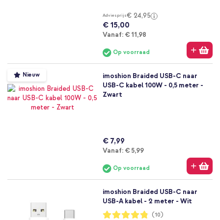
€ 24,95
Adviesprijs
€ 15,00
Vanaf
Vanaf:
€ 11,98
Op voorraad
Nieuw
imoshion Braided USB-C naar
USB-C kabel 100W - 0,5 meter -
Zwart
€ 7,99
Vanaf
Vanaf:
€ 5,99
Op voorraad
imoshion Braided USB-C naar
USB-A kabel - 2 meter - Wit
Waardering:
(10)