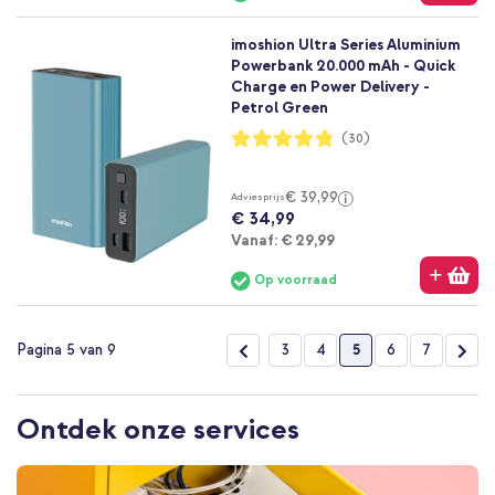
imoshion Ultra Series Aluminium
Powerbank 20.000 mAh - Quick
Charge en Power Delivery -
Petrol Green
Waardering:
(30)
96%
€ 39,99
Adviesprijs
€ 34,99
Vanaf
Vanaf:
€ 29,99
Op voorraad
Pagina
Pagina
Vorige
Pagina
Pagina
U lees momenteel p
Pagina
Pagina
Pag
Vol
3
4
5
6
7
Pagina 5 van 9
Ontdek onze services