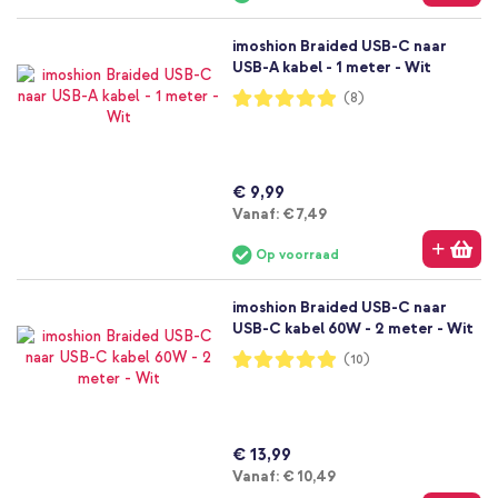
imoshion Braided USB-C naar
USB-A kabel - 1 meter - Wit
Waardering:
(8)
98%
€ 9,99
Vanaf
Vanaf:
€ 7,49
Op voorraad
imoshion Braided USB-C naar
USB-C kabel 60W - 2 meter - Wit
Waardering:
(10)
98%
€ 13,99
Vanaf
Vanaf:
€ 10,49