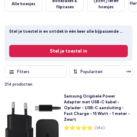
Bookcases &
(Echt) leren
Har
Alle hoesjes
flipcases
hoesjes
Stel je toestel in en ontdek in één keer alle bijpassende 
producten
Stel je toestel in
Filters
214
producten
Samsung Originele Power
Adapter met USB-C kabel -
Oplader - USB-C aansluiting -
Fast Charge - 15 Watt - 1 meter -
Zwart
Waardering:
(284)
98%