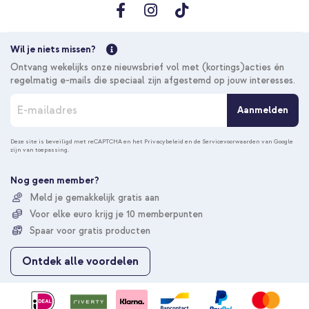
Wil je niets missen?
Ontvang wekelijks onze nieuwsbrief vol met (kortings)acties én
regelmatig e-mails die speciaal zijn afgestemd op jouw interesses.
A
Aanmelden
b
o
n
Deze site is beveiligd met reCAPTCHA en het
Privacybeleid
en de
Servicevoorwaarden
van Google
zijn van toepassing.
n
e
e
Nog geen member?
r
Meld je gemakkelijk gratis aan
u
Voor elke euro krijg je 10 memberpunten
o
p
Spaar voor gratis producten
o
n
Ontdek alle voordelen
z
e
n