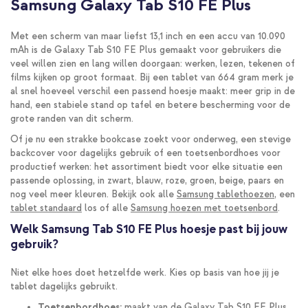
Samsung Galaxy Tab S10 FE Plus
Met een scherm van maar liefst 13,1 inch en een accu van 10.090
mAh is de Galaxy Tab S10 FE Plus gemaakt voor gebruikers die
veel willen zien en lang willen doorgaan: werken, lezen, tekenen of
films kijken op groot formaat. Bij een tablet van 664 gram merk je
al snel hoeveel verschil een passend hoesje maakt: meer grip in de
hand, een stabiele stand op tafel en betere bescherming voor de
grote randen van dit scherm.
Of je nu een strakke bookcase zoekt voor onderweg, een stevige
backcover voor dagelijks gebruik of een toetsenbordhoes voor
productief werken: het assortiment biedt voor elke situatie een
passende oplossing, in zwart, blauw, roze, groen, beige, paars en
nog veel meer kleuren. Bekijk ook alle
Samsung tablethoezen
, een
tablet standaard
los of alle
Samsung hoezen met toetsenbord
.
Welk Samsung Tab S10 FE Plus hoesje past bij jouw
gebruik?
Niet elke hoes doet hetzelfde werk. Kies op basis van hoe jij je
tablet dagelijks gebruikt.
Toetsenbordhoes:
maakt van de Galaxy Tab S10 FE Plus