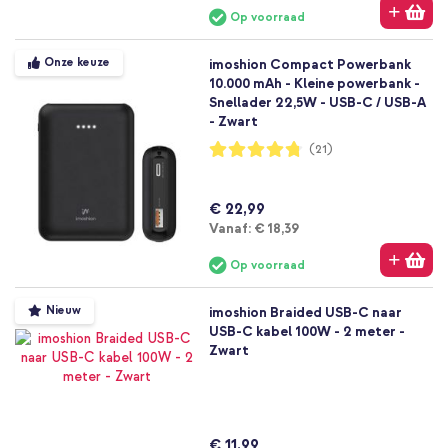
Op voorraad
Onze keuze
imoshion Compact Powerbank
10.000 mAh - Kleine powerbank -
Snellader 22,5W - USB-C / USB-A
- Zwart
Waardering:
(21)
95%
€ 22,99
Vanaf
Vanaf:
€ 18,39
Op voorraad
Nieuw
imoshion Braided USB-C naar
USB-C kabel 100W - 2 meter -
Zwart
€ 11,99