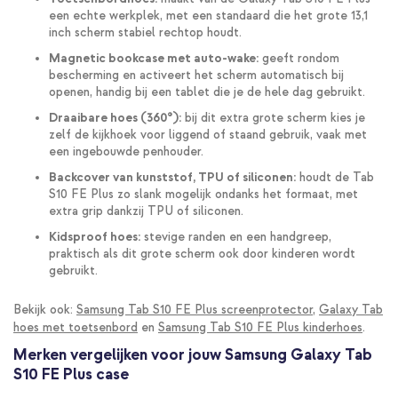
een echte werkplek, met een standaard die het grote 13,1
inch scherm stabiel rechtop houdt.
Magnetic bookcase met auto-wake:
geeft rondom
bescherming en activeert het scherm automatisch bij
openen, handig bij een tablet die je de hele dag gebruikt.
Draaibare hoes (360°):
bij dit extra grote scherm kies je
zelf de kijkhoek voor liggend of staand gebruik, vaak met
een ingebouwde penhouder.
Backcover van kunststof, TPU of siliconen:
houdt de Tab
S10 FE Plus zo slank mogelijk ondanks het formaat, met
extra grip dankzij TPU of siliconen.
Kidsproof hoes:
stevige randen en een handgreep,
praktisch als dit grote scherm ook door kinderen wordt
gebruikt.
Bekijk ook:
Samsung Tab S10 FE Plus screenprotector
,
Galaxy Tab
hoes met toetsenbord
en
Samsung Tab S10 FE Plus kinderhoes
.
Merken vergelijken voor jouw Samsung Galaxy Tab
S10 FE Plus case