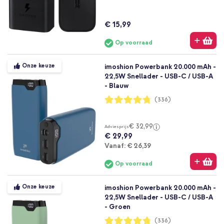
€ 15,99
Op voorraad
Onze keuze
imoshion Powerbank 20.000 mAh -
22,5W Snellader - USB-C / USB-A
- Blauw
Waardering:
(336)
95%
€ 32,99
Adviesprijs
€ 29,99
Vanaf
Vanaf:
€ 26,39
Op voorraad
Onze keuze
imoshion Powerbank 20.000 mAh -
22,5W Snellader - USB-C / USB-A
- Groen
Waardering:
(336)