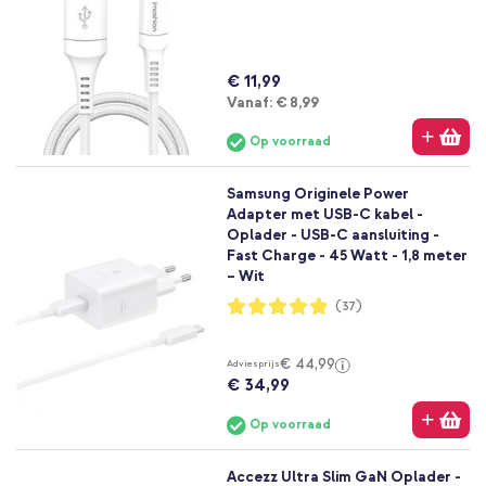
96%
€ 11,99
Vanaf
Vanaf:
€ 8,99
Op voorraad
Samsung Originele Power
Adapter met USB-C kabel -
Oplader - USB-C aansluiting -
Fast Charge - 45 Watt - 1,8 meter
– Wit
Waardering:
(37)
97%
€ 44,99
Adviesprijs
€ 34,99
Op voorraad
Accezz Ultra Slim GaN Oplader -