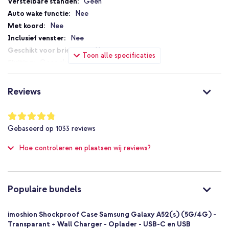
Bestel de imoshion Shockproof Case en bescherm je Galaxy
Specificaties
Geen
A52(s) direct met behoud van het originele design.
Nee
Nee
Nee
Nee
Toon alle specificaties
Geen sluiting
Nee
Nee
Reviews
Nee
Niet van toepassing
Waardering:
96
%
Nee
Gebaseerd op
1033
reviews
of
Bescherming tot 1 meter
100
Hoe controleren en plaatsen wij reviews?
Nee
Standaard
Nee
8719295443875
Populaire bundels
imoshion
A526F44387501
imoshion Shockproof Case Samsung Galaxy A52(s) (5G/4G) -
Transparant
Transparant + Wall Charger - Oplader - USB-C en USB