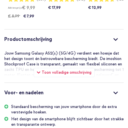
96%
96%
94%
Transparant
Transparant
Peach
€ 9,99
€ 17,99
€ 12,99
Adviesprijs
€ 8,99
€ 7,99
Productomschrijving
Jouw Samsung Galaxy A52(s) (5G/4G) verdient een hoesje dat
het design toont én betrouwbare bescherming biedt. De imoshion
Shockproof Case is transparant, gemaakt van flexibel siliconen en
zacht TPU en heeft verstevigde hoeken voor valbescherming tot 1
Toon volledige omschrijving
meter. Klanten melden "Alles perfect en supersnel geleverd" en
"Zeer stevig hoesje, de hoeken zijn duidelijk extra verstevigd".
De voordelen van de imoshion
Voor- en nadelen
Shockproof Case:
Standaard bescherming van jouw smartphone door de extra
verstevigde hoeken.
Extra verstevigde hoeken absorberen schokken en bieden
valbescherming tot 1 meter
Het design van de smartphone blijft zichtbaar door het strakke
en transparante ontwerp.
Transparant ontwerp laat het originele design van je telefoon