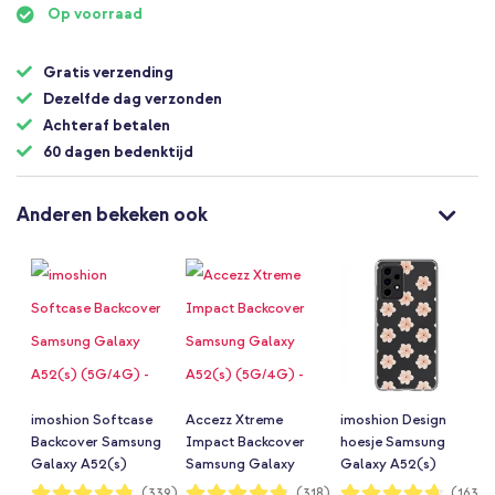
Op voorraad
Gratis verzending
Dezelfde dag verzonden
Achteraf betalen
60 dagen bedenktijd
Anderen bekeken ook
imoshion Softcase
Accezz Xtreme
imoshion Design
Backcover Samsung
Impact Backcover
hoesje Samsung
Galaxy A52(s)
Samsung Galaxy
Galaxy A52(s)
(5G/4G) -
A52(s) (5G/4G) -
(5G/4G) - Floral
Waardering:
Waardering:
Waardering:
(339)
(318)
(1632)