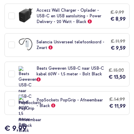
naar
het
Accezz Wall Charger - Oplader -
€ 9,99
begin
USB-C en USB aansluiting - Power
€ 8,99
van
Delivery - 20 Watt - Black
de
afbeeldingen-
gallerij
€ 11,99
Selencia Universeel telefoonkoord -
€ 9,59
Zwart
Beats Geweven USB-C naar USB-C
€ 15,00
kabel 60W - 1,5 meter - Bolt Black
€ 13,50
€ 14,99
PopSockets PopGrip - Afneembaar
€ 11,99
- Black
€ 9,99