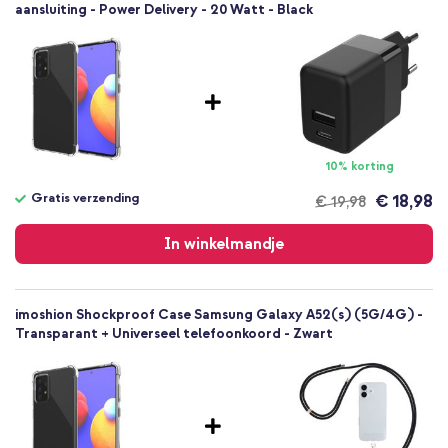
aansluiting - Power Delivery - 20 Watt - Black
Siliconen en TPU (zacht)
Geen
Samsung
Smartphone
Geen
Nee
Backcover, Softcase
10% korting
Hoesje
Gratis verzending
€ 18,98
€ 19,98
Achterkant & Zijkant
Gratis
verzending
In winkelmandje
imoshion Shockproof Case Samsung Galaxy A52(s) (5G/4G) -
Transparant + Universeel telefoonkoord - Zwart