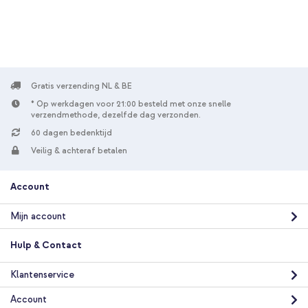
verzending
In winkelmandje
imoshion Shockproof Case Samsung Galaxy A52(s) (5G/4G) -
Transparant + PopGrip - Afneembaar - Black
Gratis verzending NL & BE
* Op werkdagen voor 21:00 besteld met onze snelle
verzendmethode, dezelfde dag verzonden.
60 dagen bedenktijd
Veilig & achteraf betalen
20% korting
Account
Gratis verzending
€ 21,98
€ 24,98
Gratis
Mijn account
verzending
In winkelmandje
Hulp & Contact
Klantenservice
Account