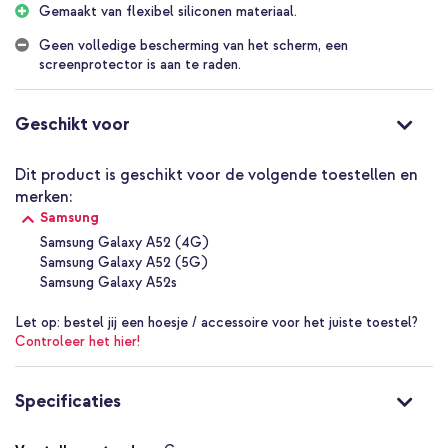
Gemaakt van flexibel siliconen materiaal.
volledig zichtbaar
Flexibel siliconen en zacht TPU geven extra grip zodat de
Geen volledige bescherming van het scherm, een
telefoon minder snel uit je hand glijdt
screenprotector is aan te raden.
Opstaande randen beschermen het scherm en de camera bij
een val
Geschikt voor
Strakke pasvorm voelt licht en onopvallend aan terwijl hij stevig
om je toestel zit
Dit product is geschikt voor de volgende toestellen en
Alle knoppen en poorten blijven eenvoudig bereikbaar voor
merken:
directe bediening
Samsung
Inclusief 1 jaar garantie
Samsung Galaxy A52 (4G)
Samsung Galaxy A52 (5G)
Wanneer de imoshion Shockproof
Samsung Galaxy A52s
Case perfect is voor jou
Let op:
bestel jij een hoesje / accessoire voor het juiste toestel?
Controleer het hier!
Dit hoesje is perfect voor wie het toestel zichtbaar wil houden en
tegelijk extra zekerheid zoekt bij dagelijkse situaties. Het geeft
Specificaties
betere grip, voelt licht aan en voorkomt paniek na een
onverwachte val.