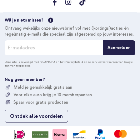
Wil je niets missen?
Ontvang wekelijks onze nieuwsbrief vol met (kortings)acties én
regelmatig e-mails die speciaal zijn afgestemd op jouw interesses.
A
Aanmelden
b
o
n
Deze site is beveiligd met reCAPTCHA en het
Privacybeleid
en de
Servicevoorwaarden
van Google
zijn van toepassing.
n
e
e
Nog geen member?
r
Meld je gemakkelijk gratis aan
u
Voor elke euro krijg je 10 memberpunten
o
p
Spaar voor gratis producten
o
n
Ontdek alle voordelen
z
e
n
i