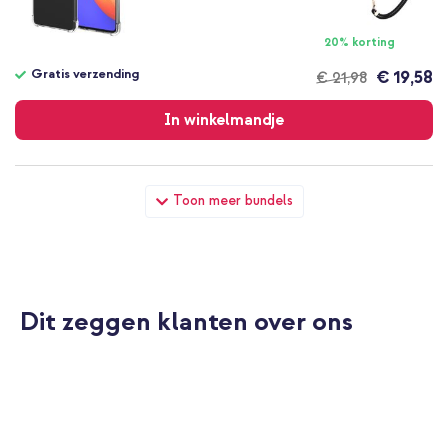
20% korting
Gratis verzending
€ 19,58
€ 21,98
Gratis
verzending
In winkelmandje
imoshion Shockproof Case Samsung Galaxy A52(s) (5G/4G) -
Toon meer bundels
Transparant + Geweven USB-C naar USB-C kabel 60W - 1,5
meter - Bolt Black
Dit zeggen klanten over ons
10% korting
Gratis verzending
€ 23,49
€ 24,99
Gratis