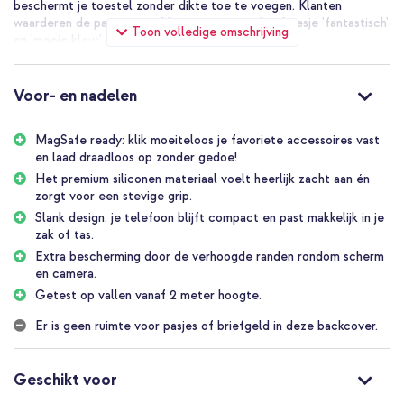
beschermt je toestel zonder dikte toe te voegen. Klanten
waarderen de pasvorm en kleur, en noemen het hoesje 'fantastisch'
Toon volledige omschrijving
en 'mooie kleur'.
MagSafe-klik: sneller opladen en
accessoires gebruiken zonder
Voor- en nadelen
gedoe
MagSafe ready: klik moeiteloos je favoriete accessoires vast
en laad draadloos op zonder gedoe!
De ingebouwde magneten laten je MagSafe-oplader en
Het premium siliconen materiaal voelt heerlijk zacht aan én
accessoires precies op hun plek klikken. Zo verlopen draadloos
zorgt voor een stevige grip.
opladen en vastzetten van een wallet of houder soepel tijdens
Slank design: je telefoon blijft compact en past makkelijk in je
dagelijkse routines zoals onderweg opladen of snel betalen aan de
zak of tas.
kassa.
Extra bescherming door de verhoogde randen rondom scherm
Voor wie is dit product geschikt?
en camera.
Getest op vallen vanaf 2 meter hoogte.
Als je een Samsung Galaxy S26 Plus hebt en je wilt een slanke,
Er is geen ruimte voor pasjes of briefgeld in deze backcover.
zachte backcover met sterke grip en MagSafe-functionaliteit. Hij
is minder geschikt als je maximale schokabsorptie zoekt voor
zware outdoor-activiteiten.
Geschikt voor
Waarom kiezen voor de iDeal of