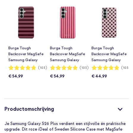
Burga Tough
Burga Tough
Burga Tough
Backcover MagSafe
Backcover MagSafe
Backcover MagSafe
Samsung Galaxy
Samsung Galaxy
Samsung Galaxy
S26 Plus -
S26 Plus - Favorite
S26 Plus - New
Waardering:
Waardering:
Waardering:
(103)
(103)
(103)
97%
97%
97%
Spellbound
Bikini
Crush
€ 54,99
€ 54,99
€ 44,99
Productomschrijving
Je Samsung Galaxy S26 Plus verdient een stijlvolle én praktische
upgrade. Dit roze iDeal of Sweden Silicone Case met MagSafe