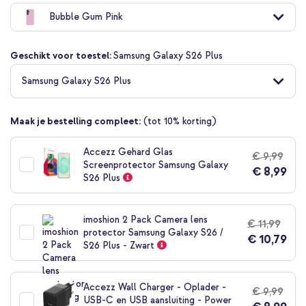
naar
Bubble Gum Pink
het
begin
van
Geschikt voor toestel:
Samsung Galaxy S26 Plus
de
afbeeldingen-
Samsung Galaxy S26 Plus
gallerij
Maak je bestelling compleet:
(tot 10% korting)
Accezz Gehard Glas
€ 9,99
Screenprotector Samsung Galaxy
€ 8,99
S26 Plus
imoshion 2 Pack Camera lens
€ 11,99
protector Samsung Galaxy S26 /
€ 10,79
S26 Plus - Zwart
Accezz Wall Charger - Oplader -
€ 9,99
USB-C en USB aansluiting - Power