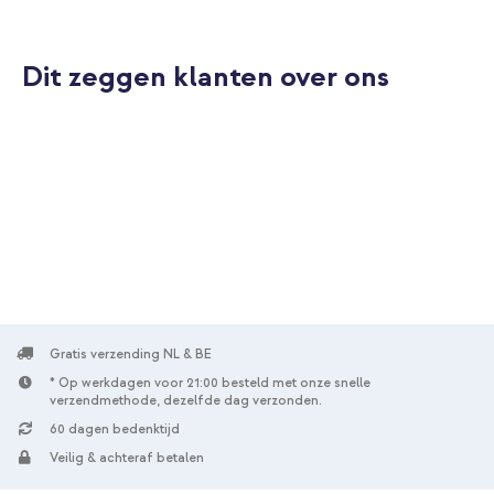
Dit zeggen klanten over ons
10% korting
Gratis verzending
€ 38,98
€ 39,98
Gratis
verzending
In winkelmandje
iDeal of Sweden Silicone Case met MagSafe Samsung Galaxy
S26 Plus - Bubble Gum Pink + Wristlet Strap - Boho Beads
Gratis verzending NL & BE
* Op werkdagen voor 21:00 besteld met onze snelle
verzendmethode, dezelfde dag verzonden.
60 dagen bedenktijd
Veilig & achteraf betalen