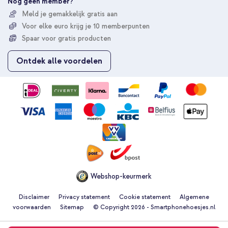
Nog geen member?
r
Meld je gemakkelijk gratis aan
u
Voor elke euro krijg je 10 memberpunten
o
p
Spaar voor gratis producten
o
n
Ontdek alle voordelen
z
e
n
i
e
u
w
s
b
r
i
e
Webshop-keurmerk
f
Disclaimer
Privacy statement
Cookie statement
Algemene
voorwaarden
Sitemap
© Copyright 2026 - Smartphonehoesjes.nl