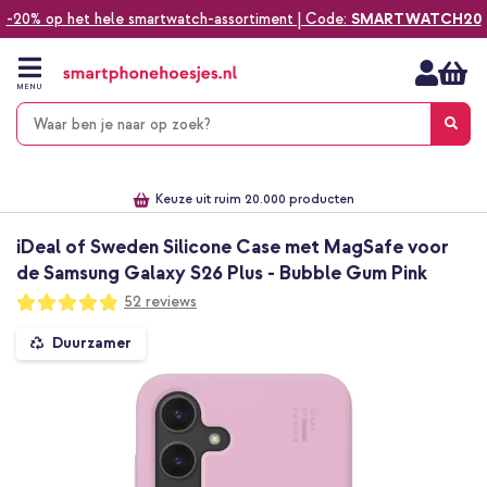
-20% op het hele smartwatch-assortiment | Code:
SMARTWATCH20
Ga
naar
de
MENU
inhoud
Alles voor jouw telefoon, tablet, smartwatch of laptop
Dezelfde dag verzonden *
Keuze uit ruim 20.000 producten
We've got you covered!
iDeal of Sweden Silicone Case met MagSafe voor
de Samsung Galaxy S26 Plus - Bubble Gum Pink
Waardering:
52
reviews
97
100
% of
Ga
Duurzamer
naar
het
einde
van
de
afbeeldingen-
gallerij