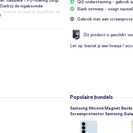
 met flexibele TPU-voering zorgt
Qi2 ondersteuning - gebruik 
. Dankzij de ingebouwde
Slank ontwerp - voegt nauweli
ssoires en laad je draadloos op
g
Gebruik met een screenprote
r?
Dit product is geschikt v
Let op:
bestel jij een hoesje / acc
Populaire bundels
Samsung Silicone Magnet Backco
Screenprotector Samsung Gala
 Silicone Magnet Backcover en