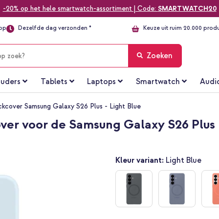
-20% op het hele smartwatch-assortiment | Code:
SMARTWATCH20
top
Dezelfde dag verzonden *
Keuze uit ruim 20.000 prod
Zoeken
uders
Tablets
Laptops
Smartwatch
Audi
kcover Samsung Galaxy S26 Plus - Light Blue
er voor de Samsung Galaxy S26 Plus -
Kleur variant:
Light Blue