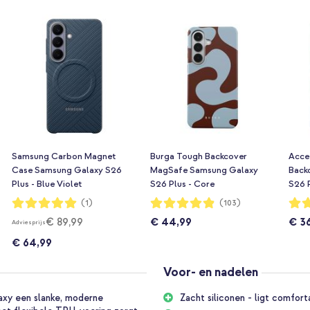
Samsung Carbon Magnet
Burga Tough Backcover
Acce
Case Samsung Galaxy S26
MagSafe Samsung Galaxy
Back
Plus - Blue Violet
S26 Plus - Core
S26 P
Waardering:
Waardering:
Waar
(1)
(103)
100%
97%
90%
€ 89,99
€ 44,99
€ 3
Adviesprijs
€ 64,99
Voor- en nadelen
xy een slanke, moderne
Zacht siliconen - ligt comfort