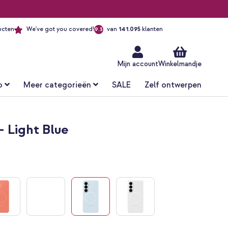
ucten
We've got you covered!
van
141.095
klanten
9.3
Ga
naar
de
inhoud
Mijn account
Winkelmandje
o
Meer categorieën
SALE
Zelf ontwerpen
 Light Blue