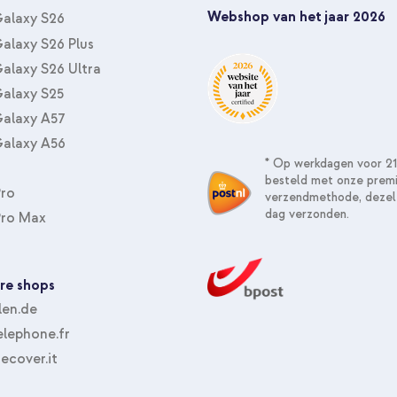
Webshop van het jaar 2026
alaxy S26
alaxy S26 Plus
alaxy S26 Ultra
alaxy S25
alaxy A57
alaxy A56
* Op werkdagen voor 21
besteld met onze prem
Pro
Samsung Silicone Magnet Backco
verzendmethode, dezel
Telefoonhouder auto - MagSafe -
dag verzonden.
Pro Max
re shops
len.de
lephone.fr
ecover.it