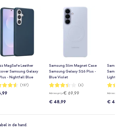
zz MagSafe Leather
Samsung Slim Magnet Case
Samsung Sli
cover Samsung Galaxy
Samsung Galaxy S26 Plus -
Samsung Gala
lus - Nightfall Blue
Blue Violet
Light Blue
dering:
Waardering:
Waardering:
(137)
(6)
67%
67%
6,99
€ 69,99
€ 6
Adviesprijs
Adviesprijs
€ 48,99
€ 48,99
abel in de hand.