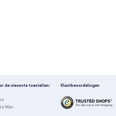
Samsung Silicone Magnet Backco
telefoonkoord - Zwart
or de nieuwste toestellen:
Klantbeoordelingen
Pro
Pro Max
Samsung Silicone Magnet Backc
C naar USB-C kabel 60W - 1,5 me