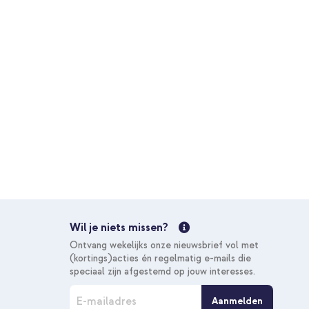
Gratis
verzending
In winkelmandje
Gratis verzending
10% korting
ver Samsung Galaxy S26 Plus - Light Blue + Universeel
€ 55,78
€ 56,98
Gratis
verzending
In winkelmandje
Wil je niets missen?
Gratis verzending
Ontvang wekelijks onze nieuwsbrief vol met
10% korting
(kortings)acties én regelmatig e-mails die
speciaal zijn afgestemd op jouw interesses.
A
over Samsung Galaxy S26 Plus - Light Blue + Geweven USB-
Aanmelden
b
ter - Bolt Black