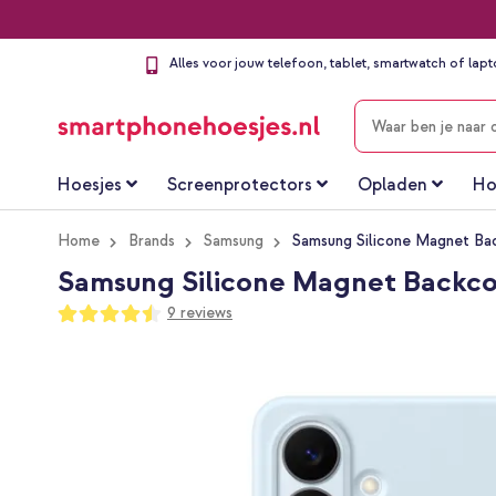
Alles voor jouw telefoon, tablet, smartwatch of lap
ZOEKEN
Hoesjes
Screenprotectors
Opladen
Ho
Home
Brands
Samsung
Samsung Silicone Magnet Bac
Samsung Silicone Magnet Backcov
Waardering:
9
reviews
89
100
% of
Ga
naar
het
einde
van
de
afbeeldingen-