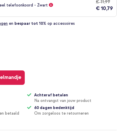
€ 11,99
eel telefoonkoord - Zwart
€ 10,79
ingen
en
bespaar tot 10%
op accessoires
kelmandje
Achteraf betalen
Na ontvangst van jouw product
60 dagen bedenktijd
en betaald
Om zorgeloos te retourneren