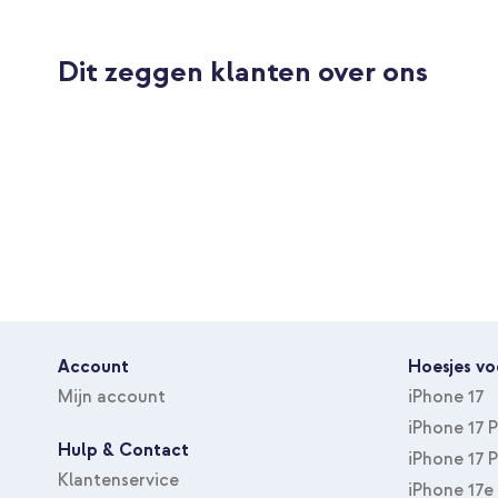
Met screenprotector
Nee
Soort hoesje
Backcover
Dit zeggen klanten over ons
Type accessoire
Hoesje
Bescherming van toestel
Achterkant & Zijkant
Account
Hoesjes vo
Mijn account
iPhone 17
iPhone 17 
Hulp & Contact
iPhone 17 
Klantenservice
iPhone 17e