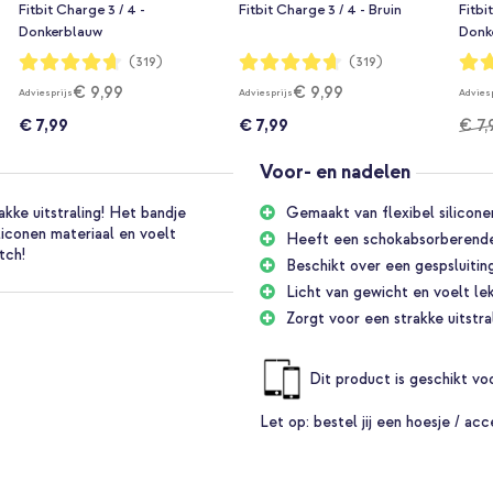
Fitbit Charge 3 / 4 -
Fitbit Charge 3 / 4 - Bruin
Fitbi
Donkerblauw
Donk
Waardering:
Waardering:
Waar
(319)
(319)
93%
93%
84%
€ 9,99
€ 9,99
Adviesprijs
Adviesprijs
Advies
€ 7,99
€ 7,99
€ 7,
Voor- en nadelen
kke uitstraling! Het bandje
Gemaakt van flexibel silicone
liconen materiaal en voelt
Heeft een schokabsorberende
tch!
Beschikt over een gespsluitin
Licht van gewicht en voelt lek
Zorgt voor een strakke uitstra
Dit product is geschikt v
Let op:
bestel jij een hoesje / acc