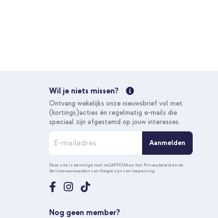
Wil je niets missen?
Ontvang wekelijks onze nieuwsbrief vol met
(kortings)acties én regelmatig e-mails die
speciaal zijn afgestemd op jouw interesses.
A
Aanmelden
b
o
n
Deze site is beveiligd met reCAPTCHA en het
Privacybeleid
en de
Servicevoorwaarden
van Google zijn van toepassing.
n
e
e
r
u
Nog geen member?