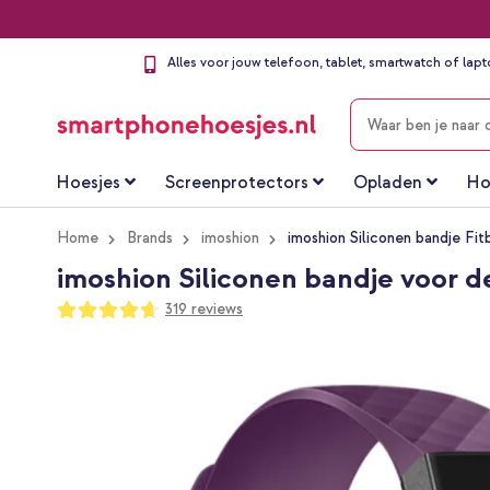
Alles voor jouw telefoon, tablet, smartwatch of lap
ZOEKEN
Hoesjes
Screenprotectors
Opladen
Ho
Home
Brands
imoshion
imoshion Siliconen bandje Fit
imoshion Siliconen bandje voor de
Waardering:
319
reviews
93
100
% of
Ga
naar
het
einde
van
de
afbeeldingen-