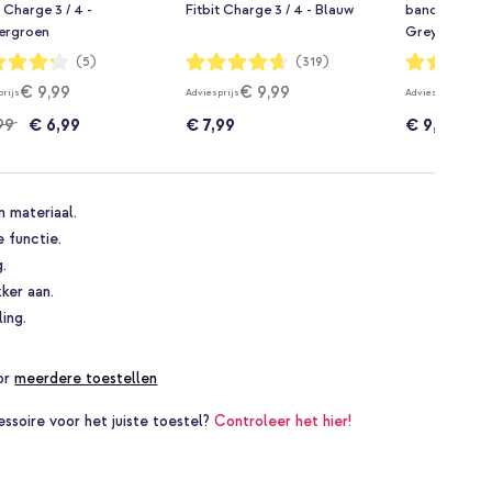
t Charge 3 / 4 -
Fitbit Charge 3 / 4 - Blauw
bandje Fitbit 
ergroen
Grey & White
dering:
Waardering:
Waardering:
(5)
(319)
93%
96%
€ 9,99
€ 9,99
€ 12
prijs
Adviesprijs
Adviesprijs
99
€ 6,99
€ 7,99
€ 9,99
n materiaal.
 functie.
g.
ker aan.
ling.
oor
meerdere toestellen
essoire voor het juiste toestel?
Controleer het hier!