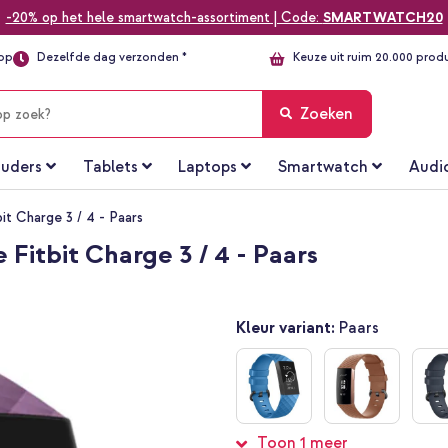
-20% op het hele smartwatch-assortiment | Code:
SMARTWATCH20
top
Dezelfde dag verzonden *
Keuze uit ruim 20.000 prod
Zoeken
uders
Tablets
Laptops
Smartwatch
Audi
bit Charge 3 / 4 - Paars
 Fitbit Charge 3 / 4 - Paars
Kleur variant:
Paars
Toon 1 meer