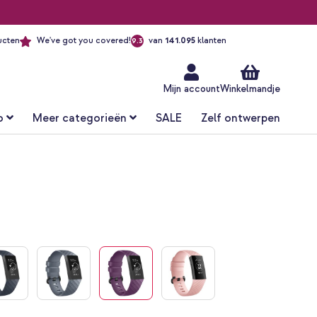
ucten
We've got you covered!
van
141.095
klanten
9.3
Ga
naar
de
inhoud
Mijn account
Winkelmandje
o
Meer categorieën
SALE
Zelf ontwerpen