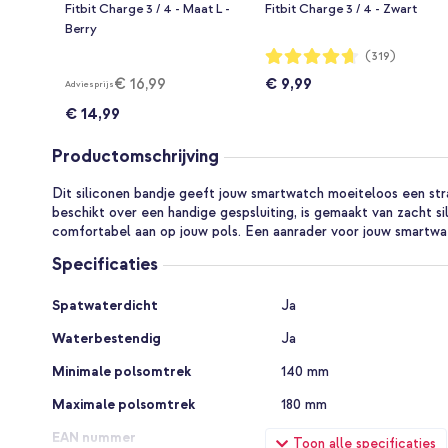
Fitbit Charge 3 / 4 - Maat L -
Fitbit Charge 3 / 4 - Zwart
Berry
Waardering:
(319)
93%
€ 16,99
€ 9,99
Adviesprijs
€ 14,99
Productomschrijving
Dit siliconen bandje geeft jouw smartwatch moeiteloos een stra
beschikt over een handige gespsluiting, is gemaakt van zacht si
comfortabel aan op jouw pols. Een aanrader voor jouw smartwa
Specificaties
Specificaties
Spatwaterdicht
Ja
Waterbestendig
Ja
Minimale polsomtrek
140 mm
Maximale polsomtrek
180 mm
EAN nummer
8719295408775
Toon alle specificaties