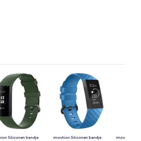
ion Siliconen bandje
imoshion Siliconen bandje
imoshion Sili