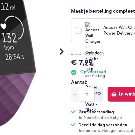
Maak je bestelling compleet
Accezz Wall Cha
Power Delivery 
€ 9,99
Adviesprijs
€ 7,99
Op voorraad
Aantal
In win
-
+
Gratis verzending
In Nederland en België
Dezelfde dag verzonden
Indien op werkdagen besteld 