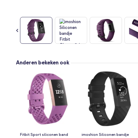
Ga
naar
Anderen bekeken ook
het
begin
van
de
afbeeldingen-
gallerij
Fitbit Sport siliconen band
imoshion Siliconen bandje