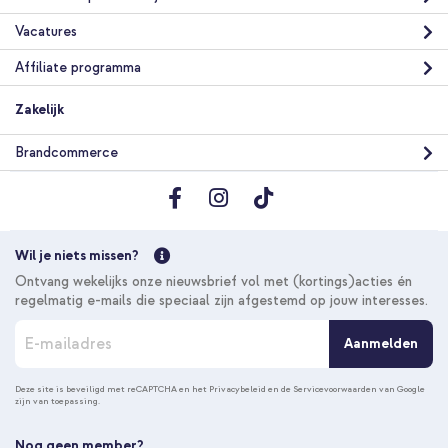
Vacatures
Affiliate programma
Zakelijk
Brandcommerce
Wil je niets missen?
Ontvang wekelijks onze nieuwsbrief vol met (kortings)acties én
regelmatig e-mails die speciaal zijn afgestemd op jouw interesses.
A
Aanmelden
b
o
n
Deze site is beveiligd met reCAPTCHA en het
Privacybeleid
en de
Servicevoorwaarden
van Google
zijn van toepassing.
n
e
e
Nog geen member?