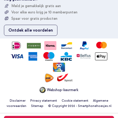
r
Meld je gemakkelijk gratis aan
u
Voor elke euro krijg je 10 memberpunten
o
p
Spaar voor gratis producten
o
n
Ontdek alle voordelen
z
e
n
i
e
u
w
s
b
r
i
e
Webshop-keurmerk
f
Disclaimer
Privacy statement
Cookie statement
Algemene
voorwaarden
Sitemap
© Copyright 2026 - Smartphonehoesjes.nl