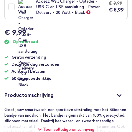
Accezz Wall Charger - Oplader -
€ 9,99
begin
USB-C en USB aansluiting - Power
€ 8,99
van
Delivery - 20 Watt - Black
de
afbeeldingen-
gallerij
€ 9,99
Op voorraad
Gratis verzending
Dezelfde dag verzonden
Achteraf betalen
60 dagen bedenktijd
Productomschrijving
Geef jouw smartwatch een sportieve uitstraling met het Siliconen
bandje van imoshion! Het bandje is gemaakt van 100% gerecycled,
siliconen materiaal. Dankzij het water- en zweetbestendige
materiaal is het bandje ideaal voor het sporten of zwemmen. Ook
Toon volledige omschrijving