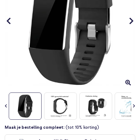
Ga
Maak je bestelling compleet:
(tot 10% korting)
naar
het