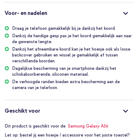
gebruiken is.
Voor- en nadelen
Afneembaar en verstelbaar koord
Het koord is zowel afneembaar als verstelbaar voor ultiem
Draag je telefoon gemakkelijk bij je dankzij het koord.
gebruiksgemak. Bovendien is het koord vervaardigd uit satijnen
materiaal en voelt zacht aan. Hierdoor is het koord comfortabel
Dankzij de handige gesp pas je het koord gemakkelijk aan naar
te dragen zonder dat het in je huid snijdt. Met de handige gesp pas
de gewenste lengte.
je het koord gemakkelijk aan naar de gewenste lengte. Verleng het
Dankzij het afneembare koord kan je het hoesje ook als losse
koord wanneer je deze als cross-body wilt dragen of maak het
backcover gebruiken en wissel je gemakkelijk af tussen
koord korter wanneer je deze om je pols wikkelt. Daarnaast is het
verschillende koorden.
koord dankzij de haakjes afneembaar, zo kan je de hoes ook als
Dagelijkse bescherming van je smartphone dankzij het
losse backcover gebruiken.
schokabsorberende, siliconen materiaal.
De verhoogde randen bieden extra bescherming aan de
Altijd je handen vrij
camera van je telefoon.
Wanneer je staat te dansen op een festival, geniet van een dagje
strand of het hoesje draagt terwijl je bezig bent in huis: draag je
telefoon gemakkelijk bij je dankzij het koord. Bovendien blijft het
strakke design van je smartphone behouden door het lichte en
Geschikt voor
dunne ontwerp van de hoes.
Dagelijkse bescherming van jouw smartphone
Dit product is geschikt voor de
Samsung Galaxy A36
Het schokabsorberende materiaal zorgt voor dagelijkse
Let op:
bestel jij een hoesje / accessoire voor het juiste toestel?
bescherming van jouw smartphone. De hoes is vervaardigd uit