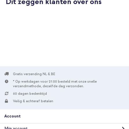
Dit zeggen klanten over ons
10% korting
Gratis verzending
€ 23,98
€ 24,98
Gratis
verzending
In winkelmandje
Selencia Siliconen hoesje met afneembaar koord Samsung
Galaxy A36 - Zwart + Geweven USB-C naar USB-C kabel 60W -
1,5 meter - Bolt Black
Gratis verzending NL & BE
* Op werkdagen voor 21:00 besteld met onze snelle
verzendmethode, dezelfde dag verzonden.
60 dagen bedenktijd
Veilig & achteraf betalen
Account
10% korting
Gratis verzending
€ 28,49
Mijn account