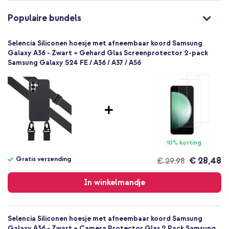
Nee
8721064039981
Populaire bundels
Selencia
Ben jij op zoek naar een stijlvolle hoes waarmee je je telefoon
gemakkelijk bij je draagt? Ga dan voor het Siliconen hoesje met
SH00080385
Selencia Siliconen hoesje met afneembaar koord Samsung
afneembaar koord van Selencia!
Zwart
Galaxy A36 - Zwart + Gehard Glas Screenprotector 2-pack
Samsung Galaxy S24 FE / A36 / A37 / A56
Siliconen en TPU (zacht)
Satijn
Samsung
Smartphone
Geen
Nee
Backcover, Koordhoesje, Softcase
10% korting
Hoesje
Gratis verzending
€ 28,48
€ 29,98
Achterkant & Zijkant
Gratis
verzending
In winkelmandje
Selencia Siliconen hoesje met afneembaar koord Samsung
Galaxy A36 - Zwart + Camera Protector Glas 2 Pack Samsung