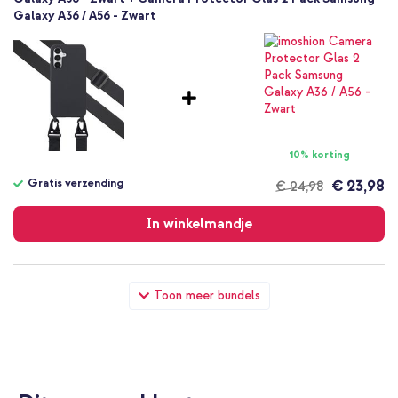
Galaxy A36 / A56 - Zwart
10% korting
Gratis verzending
€ 23,98
€ 24,98
Gratis
verzending
In winkelmandje
Selencia Siliconen hoesje met afneembaar koord Samsung
Toon meer bundels
Galaxy A36 - Zwart + Wall Charger - Oplader - USB-C en USB
aansluiting - Power Delivery - 20 Watt - Black