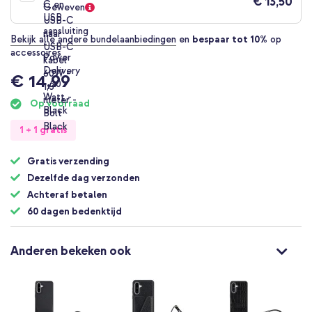
€ 13,50
Bekijk alle andere bundelaanbiedingen
en
bespaar tot 10%
op
accessoires
€ 14,99
Op voorraad
1 + 1 gratis
Gratis verzending
Dezelfde dag verzonden
Achteraf betalen
60 dagen bedenktijd
Anderen bekeken ook