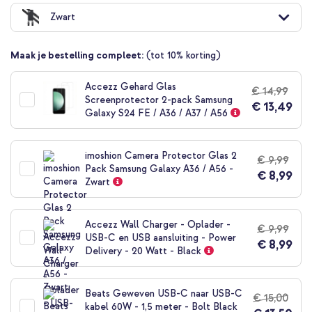
naar
Zwart
het
begin
van
Maak je bestelling compleet:
(tot 10% korting)
de
afbeeldingen-
gallerij
Accezz Gehard Glas
€ 14,99
Screenprotector 2-pack Samsung
€ 13,49
Galaxy S24 FE / A36 / A37 / A56
imoshion Camera Protector Glas 2
€ 9,99
Pack Samsung Galaxy A36 / A56 -
€ 8,99
Zwart
Accezz Wall Charger - Oplader -
€ 9,99
USB-C en USB aansluiting - Power
€ 8,99
Delivery - 20 Watt - Black
Beats Geweven USB-C naar USB-C
€ 15,00
kabel 60W - 1,5 meter - Bolt Black