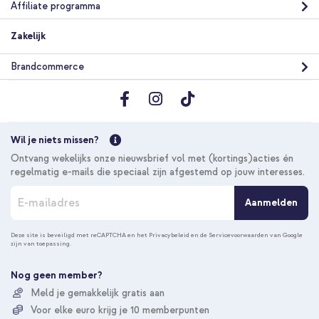
Affiliate programma
Zakelijk
Brandcommerce
Wil je niets missen?
Ontvang wekelijks onze nieuwsbrief vol met (kortings)acties én
regelmatig e-mails die speciaal zijn afgestemd op jouw interesses.
A
Aanmelden
b
o
n
Deze site is beveiligd met reCAPTCHA en het
Privacybeleid
en de
Servicevoorwaarden
van Google
zijn van toepassing.
n
e
e
Nog geen member?
r
Meld je gemakkelijk gratis aan
u
Voor elke euro krijg je 10 memberpunten
o