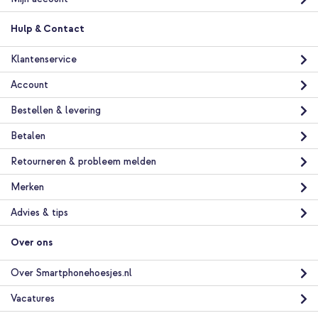
€ 29,99
Gratis
verzending
In winkelmandje
Hulp & Contact
Klantenservice
Selencia Siliconen hoesje met afneembaar koord Samsung
Account
Galaxy A36 - Zwart + PopGrip - Afneembaar - Black
Bestellen & levering
Betalen
Retourneren & probleem melden
Merken
20% korting
Advies & tips
Gratis verzending
€ 26,98
€ 29,98
Gratis
Over ons
verzending
In winkelmandje
Over Smartphonehoesjes.nl
Vacatures