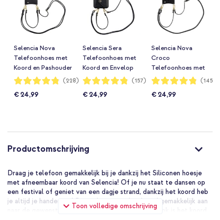
Selencia Nova
Selencia Sera
Selencia Nova
Telefoonhoes met
Telefoonhoes met
Croco
Koord en Pashouder
Koord en Envelop
Telefoonhoes met
Samsung Galaxy
Pashouder Samsung
Koord en Pashouder
Waardering:
Waardering:
Waardering:
(228)
(157)
(145)
96%
96%
96%
A36 / A56 - Zwart
Galaxy A36 / A56 -
Samsung Galaxy
€ 24,99
€ 24,99
€ 24,99
Zwart
A36 / A56 - Zwart
Productomschrijving
Draag je telefoon gemakkelijk bij je dankzij het Siliconen hoesje
met afneembaar koord van Selencia! Of je nu staat te dansen op
een festival of geniet van een dagje strand, dankzij het koord heb
je altijd je handen vrij! Bovendien pas je het koord gemakkelijk aan
Toon volledige omschrijving
naar de gewenste lengte door de handige gesp. Ook is het koord
afneembaar, waardoor de hoes ook als losse backcover te