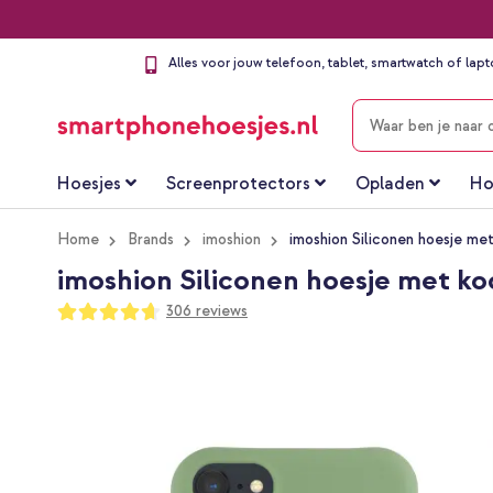
Alles voor jouw telefoon, tablet, smartwatch of lap
ZOEKEN
Hoesjes
Screenprotectors
Opladen
Ho
Home
Brands
imoshion
imoshion Siliconen hoesje me
imoshion Siliconen hoesje met koo
Waardering:
306
reviews
93
100
% of
Ga
naar
het
einde
van
de
afbeeldingen-