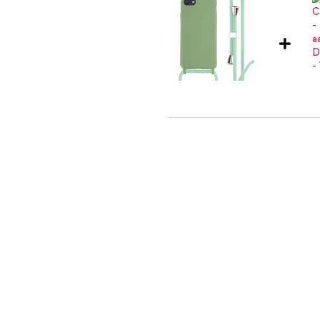
ra van je telefoon
eraan toe
ijk bij je draagt? Ga dan voor het
imoshion Siliconen hoesje met k
naar Lightning kabel - Refurbish
oftcase
imoshion Siliconen hoesje met k