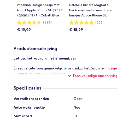
imoshion Design hoesje met
Selencia Rivièra MagSafe
koord Apple iPhone SE (2022
Backcover met afneembare
/ 2020) / 8 / 7 - Cobalt Blue
haakjes Apple iPhone SE
Flowers Connect
(2022 / 2020) / 8 / 7 / 6(s) -
Waardering:
Waardering:
(885)
(22)
94%
99%
Sorbet Pink
€ 12,99
€ 18,99
Productomschrijving
Let op: het koord is niet afneembaar
Draag je telefoon gemakkelijk bij je dankzij het Siliconen
hoesj
hoesje is vervaardigd uit schokabsorberend, siliconen materiaa
Toon volledige omschrijvin
is tegen dagelijkse schade. Bovendien beschikt de hoes over ee
Hierdoor draag je je telefoon gemakkelijk bij je en heb je altijd 
Specificaties
bijvoorbeeld een festival of een dagje weg.
Specificaties
Sterk verstelbaar koord
Verstelbare standen
Geen
Het verstelbare koord heeft een diameter van 5mm en is vervaa
Auto wake functie
Nee
materiaal. Dit zorgt ervoor dat het koord comfortabel gedrage
snijden. Dankzij de handige schuifconstructie pas je het koord
Met koord
Ja