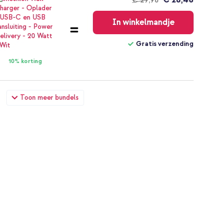
€ 29,98
Gratis
verzending
In winkelmandje
Gratis verzending
10% korting
oord Apple iPhone SE (2022 / 2020) / 8 / 7 - Groen + USB-C
Toon meer bundels
ed - 1 meter - Wit
€ 28,49
€ 29,99
Gratis
verzending
In winkelmandje
Gratis verzending
10% korting
oord Apple iPhone SE (2022 / 2020) / 8 / 7 - Groen + PopGrip