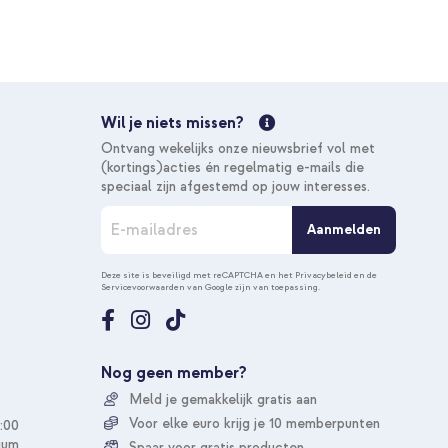
€ 26,98
€ 29,98
Gratis
verzending
In winkelmandje
Wil je niets missen?
Gratis verzending
Ontvang wekelijks onze nieuwsbrief vol met
20% korting
(kortings)acties én regelmatig e-mails die
speciaal zijn afgestemd op jouw interesses.
A
Aanmelden
b
o
n
Deze site is beveiligd met reCAPTCHA en het
Privacybeleid
en de
Servicevoorwaarden
van Google zijn van toepassing.
n
e
e
r
u
Nog geen member?
o
Meld je gemakkelijk gratis aan
p
o
Voor elke euro krijg je 10 memberpunten
:00
n
ium
Spaar voor gratis producten