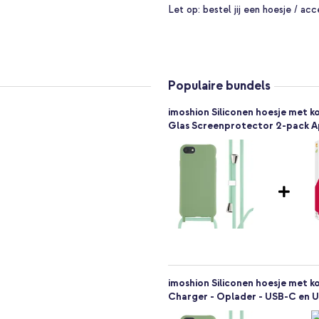
 dragen of maak het koord korter
Let op:
bestel jij een hoesje / acc
je strand of het hoesje draagt
 dankzij het koord. Bovendien blijft
e en dunne ontwerp van de hoes.
Populaire bundels
imoshion Siliconen hoesje met k
erming van jouw smartphone. De
Glas Screenprotector 2-pack A
n bieden de verhoogde randen extra
ij het flexibele materiaal
.
aadloos aan op het toestel. In de
ten volledig toegankelijk en zijn
imoshion Siliconen hoesje met ko
rd
Charger - Oplader - USB-C en US