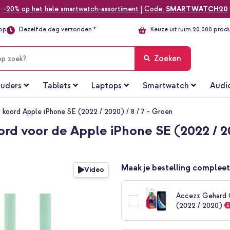
-20% op het hele smartwatch-assortiment | Code:
SMARTWATCH20
top
Dezelfde dag verzonden *
Keuze uit ruim 20.000 prod
Zoeken
uders
Tablets
Laptops
Smartwatch
Audi
t koord Apple iPhone SE (2022 / 2020) / 8 / 7 - Groen
rd voor de Apple iPhone SE (2022 / 20
Maak je bestelling compleet
Video
Accezz Gehard G
(2022 / 2020)