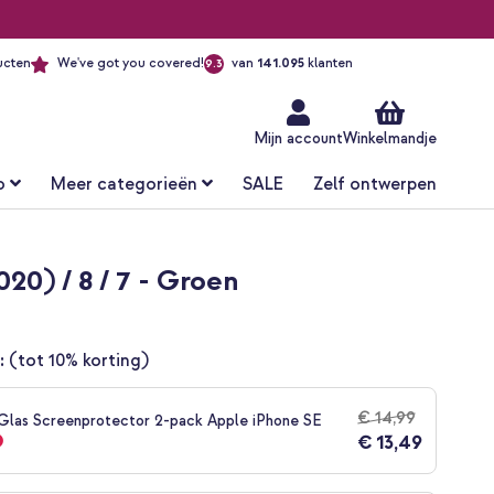
ucten
We've got you covered!
van
141.095
klanten
9.3
Ga
naar
de
inhoud
Mijn account
Winkelmandje
o
Meer categorieën
SALE
Zelf ontwerpen
20) / 8 / 7 - Groen
:
(tot 10% korting)
€ 14,99
las Screenprotector 2-pack Apple iPhone SE
€ 13,49