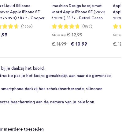
z Liquid Silicone
imoshion Design hoesje met
Apple Silico
cover Apple iPhone SE
koord Apple iPhone SE (2022
Apple iPhone
 / 2020) / 8 / 7 - Cooper
/ 2020) / 8 / 7 - Petrol Green
2020) / 8 / 7 
n
Graphic
dering:
Waardering:
Waardering:
(1363)
(885)
94%
97%
4,99
€ 12,99
€ 19
Adviesprijs
Adviesprijs
€ 11,99
€ 10,99
€ 12,99
€
bij je dankzij het koord.
tructie pas je het koord gemakkelijk aan naar de gewenste
 smartphone dankzij het schokabsorberende, siliconen
xtra bescherming aan de camera van je telefoon.
oor
meerdere toestellen