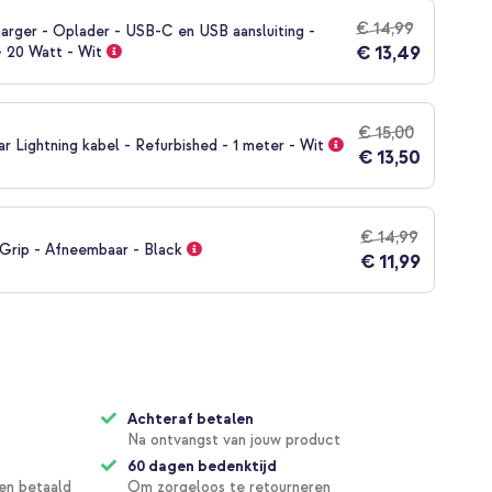
€ 14,99
arger - Oplader - USB-C en USB aansluiting -
€ 13,49
- 20 Watt - Wit
€ 15,00
 Lightning kabel - Refurbished - 1 meter - Wit
€ 13,50
€ 14,99
rip - Afneembaar - Black
€ 11,99
Achteraf betalen
Na ontvangst van jouw product
60 dagen bedenktijd
en betaald
Om zorgeloos te retourneren