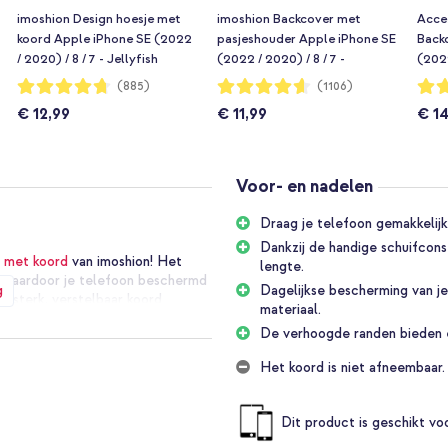
imoshion Design hoesje met
imoshion Backcover met
Accez
koord Apple iPhone SE (2022
pasjeshouder Apple iPhone SE
Back
/ 2020) / 8 / 7 - Jellyfish
(2022 / 2020) / 8 / 7 -
(2022
Watercolor
Donkergroen
Gree
Waardering:
Waardering:
Waar
(885)
(1106)
94%
92%
93%
€ 12,99
€ 11,99
€ 1
Voor- en nadelen
Draag je telefoon gemakkelijk 
Dankzij de handige schuifcons
e met koord
van imoshion! Het
lengte.
l, waardoor je telefoon beschermd
g
Dagelijkse bescherming van je
n sterk, verstelbaar koord.
materiaal.
je handen vrij. Super handig voor
De verhoogde randen bieden e
Het koord is niet afneembaar.
rdigd uit zacht en sterk
n kan worden zonder in je huid te
Dit product is geschikt v
 gemakkelijk aan naar de gewenste