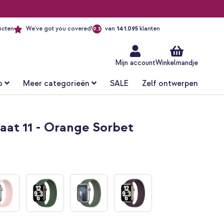
ucten
We've got you covered!
van
141.095
klanten
9.3
Ga
naar
de
inhoud
Mijn account
Winkelmandje
o
Meer categorieën
SALE
Zelf ontwerpen
aat 11 - Orange Sorbet
t