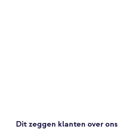
Aantal stuks in verpakking
1 Pc
Inclusief 1 jaar garantie
Accessoires meegeleverd
Geen
Maat smartwatch bandje
Maat 11
Op zoek naar een bandje zonder gesp of sluiting? Dan ben je bij
juiste adres!
Sluiting
Geen sluiting
Let op:
Kijk goed welke maat bandje je nodig hebt.
Dit zeggen klanten over ons