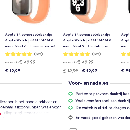
Apple Siliconen solobandje
Apple Siliconen solobandje
Appl
Apple Watch | 44/45/46/49
Apple Watch | 44/45/46/49
Appl
mm - Maat 6 - Orange Sorbet
mm - Maat 9 - Cantaloupe
mm - 
Waardering:
Waardering:
Waar
(165)
(165)
98%
98%
98%
€ 49,99
€ 49,99
Adviesprijs
Adviesprijs
Advies
€ 12,99
€ 19,99
€ 12,99
€ 21
Voor- en nadelen
Perfecte pasvorm dankzij het 
!
Voelt comfortabel aan dankzij
Hierdoor is het bandje rekbaar en
De watch is altijd te dragen
oeibaar silicoonrubber, wat ervoor
g
deling zorgt ervoor dat het
Er moet goed gekeken worden