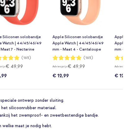
e Siliconen solobandje
Apple Siliconen solobandje
Apple Silico
e Watch | 44/45/46/49
Apple Watch | 44/45/46/49
Apple Watch
Maat 7 - Nectarine
mm - Maat 4 - Cantaloupe
mm - Maat 4 
dering:
Waardering:
Waardering:
(165)
(165)
98%
98%
€ 49,99
€ 49,99
€ 4
prijs
Adviesprijs
Adviesprijs
,99
€ 12,99
€ 12,99
speciale ontwerp zonder sluiting.
 het silicoonrubber materiaal.
 dankzij het zwemproof- en zweetbestendige bandje.
 welke maat je nodig hebt.