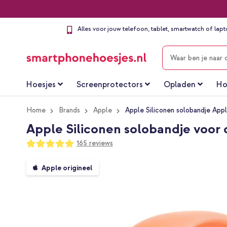
Alles voor jouw telefoon, tablet, smartwatch of lap
ZOEKEN
Hoesjes
Screenprotectors
Opladen
Ho
Home
Brands
Apple
Apple Siliconen solobandje Ap
Apple Siliconen solobandje voor
Waardering:
165
reviews
98
100
% of
Ga
Apple origineel
naar
het
einde
van
de
afbeeldingen-