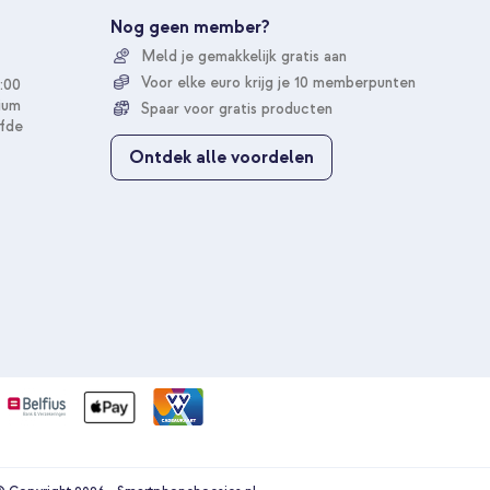
u
Nog geen member?
o
Meld je gemakkelijk gratis aan
p
o
Voor elke euro krijg je 10 memberpunten
:00
n
ium
Spaar voor gratis producten
z
fde
e
Ontdek alle voordelen
n
i
e
u
w
s
b
r
i
e
f