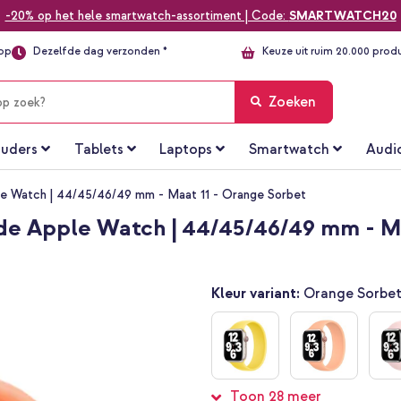
-20% op het hele smartwatch-assortiment | Code:
SMARTWATCH20
top
Dezelfde dag verzonden *
Keuze uit ruim 20.000 prod
Zoeken
uders
Tablets
Laptops
Smartwatch
Audi
ple Watch | 44/45/46/49 mm - Maat 11 - Orange Sorbet
 de Apple Watch | 44/45/46/49 mm - M
Kleur variant:
Orange Sorbe
Toon 28 meer