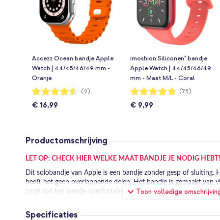
Accezz Ocean bandje Apple
imoshion Siliconen⁺ bandje
Watch | 44/45/46/49 mm -
Apple Watch | 44/45/46/49
Oranje
mm - Maat M/L - Coral
Waardering:
Waardering:
(2)
(75)
90%
96%
€ 16,99
€ 9,99
Productomschrijving
LET OP: CHECK HIER WELKE MAAT BANDJE JE NODIG HEBT
Dit solobandje van Apple is een bandje zonder gesp of sluiting. 
heeft het geen overlappende delen. Het bandje is gemaakt van vl
Toon volledige omschrijvin
zorgt dat het bandje comfortabel aanvoelt. De speciale UV-behan
bandje glad aanvoelt.
Specificaties
Uniek ontwerp zonder sluiting