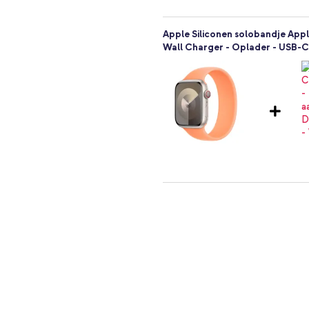
Apple Siliconen solobandje App
Wall Charger - Oplader - USB-C 
 dit Solobandje van Apple aan het
Apple Siliconen solobandje App
Cover Hardcase Apple Watch 4 / 