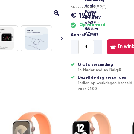
€ 49,99
Adviesprijs
€ 12,99
Op voorraad
Aantal
In win
-
+
Gratis verzending
In Nederland en België
Dezelfde dag verzonden
Indien op werkdagen besteld 
voor 21:00