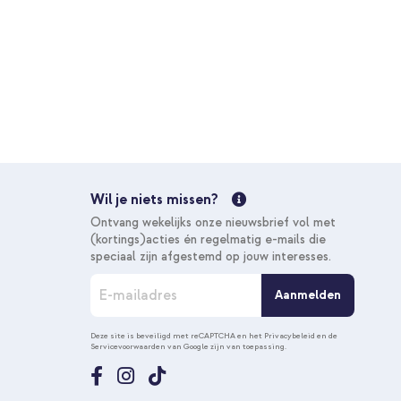
10% korting
Wil je niets missen?
Ontvang wekelijks onze nieuwsbrief vol met
(kortings)acties én regelmatig e-mails die
speciaal zijn afgestemd op jouw interesses.
A
Aanmelden
b
o
n
Deze site is beveiligd met reCAPTCHA en het
Privacybeleid
en de
Servicevoorwaarden
van Google zijn van toepassing.
n
e
e
r