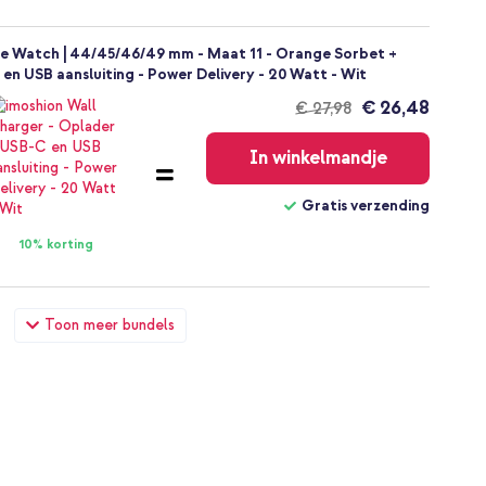
le Watch | 44/45/46/49 mm - Maat 11 - Orange Sorbet +
en USB aansluiting - Power Delivery - 20 Watt - Wit
€ 26,48
€ 27,98
Gratis
verzending
In winkelmandje
Gratis verzending
10% korting
le Watch | 44/45/46/49 mm - Maat 11 - Orange Sorbet + Full
Toon meer bundels
5 / 6 / SE - 44 mm - Zwart
€ 24,68
€ 25,98
Gratis
verzending
In winkelmandje
Gratis verzending