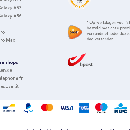
alaxy A57
alaxy A56
* Op werkdagen voor 21
besteld met onze prem
Pro
verzendmethode, dezel
dag verzonden.
Pro Max
re shops
len.de
lephone.fr
ecover.it