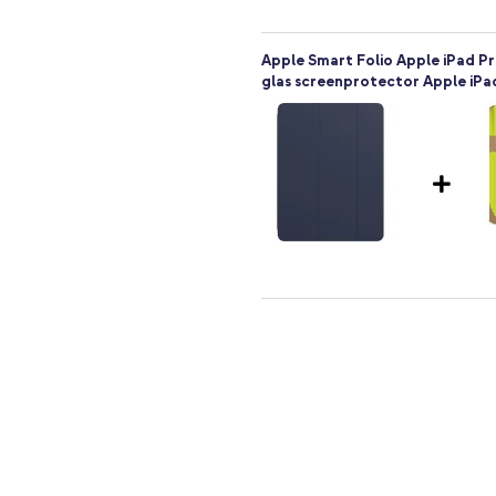
Apple Smart Folio Apple iPad Pr
glas screenprotector Apple iPa
wend bent? Ga dan voor de
Apple Smart Folio Apple iPad Pr
Charger - Oplader - USB-C en US