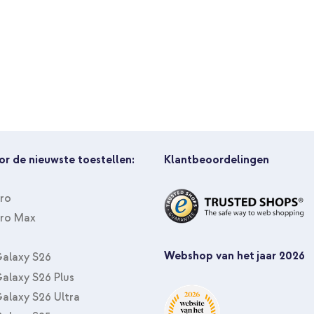
Apple Smart Folio Apple iPad Pro
2nd Generation voor iPad Pro 1
/ Mini 6 - Wit
or de nieuwste toestellen:
Klantbeoordelingen
Pro
Pro Max
Apple Smart Folio Apple iPad Pr
Webshop van het jaar 2026
USB-C naar USB-C kabel 60W - 1
alaxy S26
alaxy S26 Plus
alaxy S26 Ultra