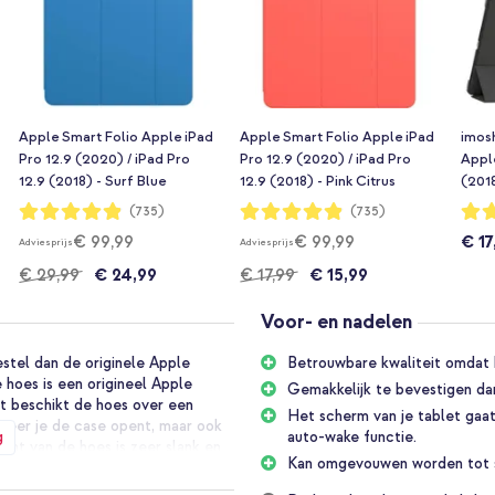
Apple Smart Folio Apple iPad
Apple Smart Folio Apple iPad
imos
Pro 12.9 (2020) / iPad Pro
Pro 12.9 (2020) / iPad Pro
Apple
12.9 (2018) - Surf Blue
12.9 (2018) - Pink Citrus
(201
Zwar
Waardering:
Waardering:
Waar
(735)
(735)
97%
97%
95%
€ 99,99
€ 99,99
€ 17
Adviesprijs
Adviesprijs
€ 29,99
€ 24,99
€ 17,99
€ 15,99
Voor- en nadelen
stel dan de originele Apple
Betrouwbare kwaliteit omdat h
 hoes is een origineel Apple
Gemakkelijk te bevestigen da
t beschikt de hoes over een
Het scherm van je tablet gaat
neer je de case opent, maar ook
g
auto-wake functie.
ant van de hoes is zeer slank en
Kan omgevouwen worden tot st
t zijn dunne vormgeving behoudt.
g voor als je een film aan het