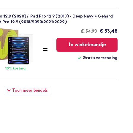
o 12.9 (2020) / iPad Pro 12.9 (2018) - Deep Navy + Gehard
d Pro 12.9 (2018/2020/2021/2022)
€ 53,48
€ 54,98
Gratis
verzending
In winkelmandje
Gratis verzending
10% korting
o 12.9 (2020) / iPad Pro 12.9 (2018) - Deep Navy + Wall
Toon meer bundels
B aansluiting - Power Delivery - 20 Watt - Wit
€ 53,48
€ 54,98
Gratis
verzending
In winkelmandje
Gratis verzending