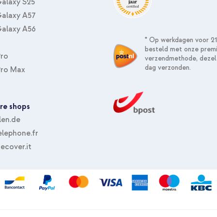
alaxy S25
alaxy A57
alaxy A56
* Op werkdagen voor 21
besteld met onze prem
Pro
verzendmethode, dezel
Apple Smart Folio Apple iPad Pr
dag verzonden.
Pro Max
Autostoel Organizer - Tabletho
re shops
len.de
lephone.fr
ecover.it