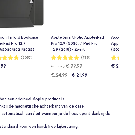
hion Trifold Bookcase
Apple Smart Folio Apple iPad
Accezz Class
 iPad Pro 12.9
Pro 12.9 (2020) / iPad Pro
Apple iPad P
8/2020/2021/2022) -
12.9 (2018) - Zwart
(2020/2021/
t
dering:
Waardering:
Waardering:
(2057)
(735)
97%
93%
,99
€ 99,99
€ 27,99
Adviesprijs
€ 24,99
€ 21,99
et een origineel Apple product is.
nkzij de magnetische achterkant van de case.
 automatisch aan / uit wanneer je de hoes opent dankzij de
andaard voor een handsfree kijkervaring.