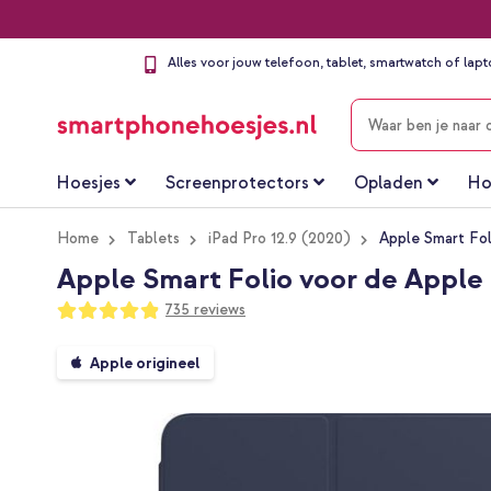
Alles voor jouw telefoon, tablet, smartwatch of lap
ZOEKEN
Hoesjes
Screenprotectors
Opladen
Ho
Home
Tablets
iPad Pro 12.9 (2020)
Apple Smart Fol
Apple Smart Folio voor de Apple i
Waardering:
735
reviews
97
100
% of
Ga
Apple origineel
naar
het
einde
van
de
afbeeldingen-