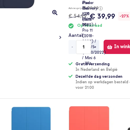
€ 99,99
Adviesprijs
€ 39,99
€ 54,99
-27%
Op voorraad
Aantal
In win
-
+
Gratis verzending
In Nederland en België
Dezelfde dag verzonden
Indien op werkdagen besteld 
voor 21:00