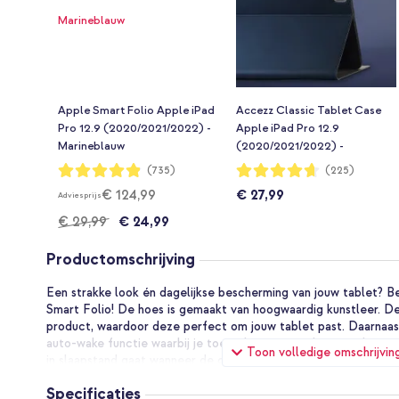
Apple Smart Folio Apple iPad
Accezz Classic Tablet Case
Pro 12.9 (2020/2021/2022) -
Apple iPad Pro 12.9
Marineblauw
(2020/2021/2022) -
Donkerblauw
Waardering:
Waardering:
(735)
(225)
97%
93%
€ 124,99
€ 27,99
Adviesprijs
€ 29,99
€ 24,99
Productomschrijving
Een strakke look én dagelijkse bescherming van jouw tablet? Be
Smart Folio! De hoes is gemaakt van hoogwaardig kunstleer. De
product, waardoor deze perfect om jouw tablet past. Daarnaas
auto-wake functie waarbij je toestel automatisch ontwaakt wan
Toon volledige omschrijvin
in slaapstand gaat wanneer de case gesloten wordt. De achterk
is magnetisch aan jouw tablet te bevestigen, waardoor je table
Specificaties
De hoes kan omgevouwen worden tot een standaard, super handi