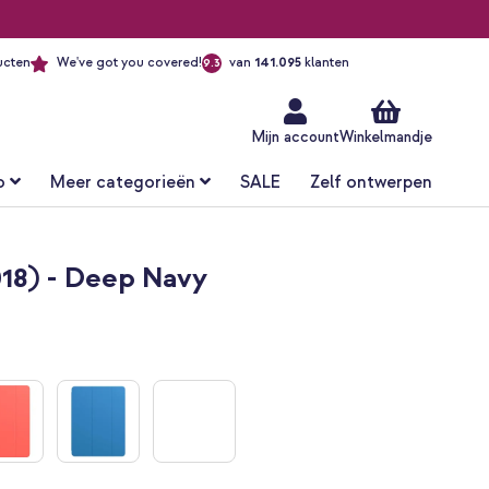
ucten
We've got you covered!
van
141.095
klanten
9.3
Ga
naar
de
inhoud
Mijn account
Winkelmandje
o
Meer categorieën
SALE
Zelf ontwerpen
018) - Deep Navy