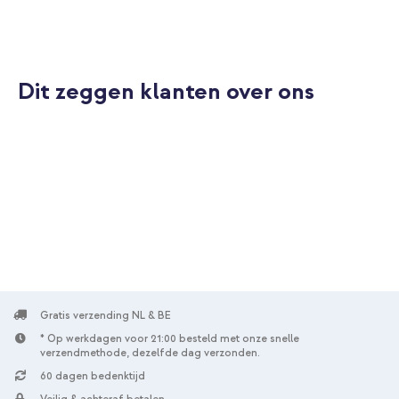
mm - Zwart
Dit zeggen klanten over ons
10% korting
Gratis verzending
€ 33,68
€ 34,98
Gratis
verzending
In winkelmandje
Gratis verzending NL & BE
* Op werkdagen voor 21:00 besteld met onze snelle
verzendmethode, dezelfde dag verzonden.
60 dagen bedenktijd