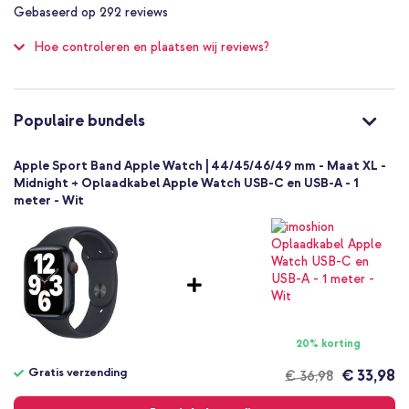
99
%
Smartwatch
Gebaseerd op
292
reviews
of
Smartwatch bandje
100
Hoe controleren en plaatsen wij reviews?
1 Pc
Geen
Maat XL
Pinsluiting
Populaire bundels
Apple Sport Band Apple Watch | 44/45/46/49 mm - Maat XL -
Midnight + Oplaadkabel Apple Watch USB-C en USB-A - 1
meter - Wit
20% korting
Gratis verzending
€ 33,98
€ 36,98
Gratis
verzending