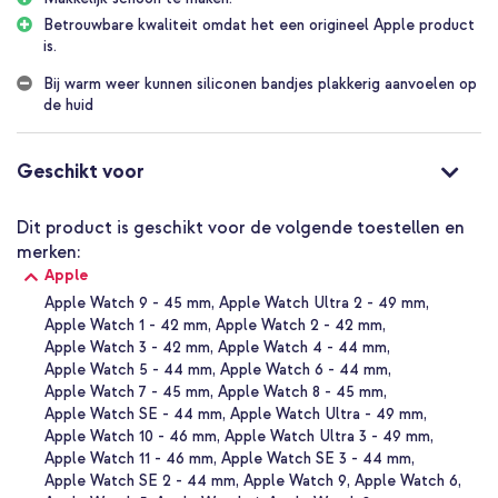
Zacht en soepel siliconen
Betrouwbare kwaliteit omdat het een origineel Apple product
Dit siliconenbandje is gemaakt van fluorelastomeer, een materiaal
is.
dat zowel zacht als sterk is. De speciale UV-behandeling zorgt
ervoor dat het bandje glad aanvoelt. Het is dus comfortabel op de
Bij warm weer kunnen siliconen bandjes plakkerig aanvoelen op
huid en is ook geschikt om te dragen tijdens het slapen. Dus geen
de huid
zorgen over irritatie of ongemak.
Eenvoudige pinsluiting
Geschikt voor
Met de eenvoudige pinsluiting bevestig je het Apple siliconen
sportbandje makkelijk aan je Apple Watch en zit het stevig om je
pols. Het is een kwestie van de pin in het passende gaatje drukken
Dit product is geschikt voor de volgende toestellen en
(net als bij een drukknoopsluiting), om vervolgens de rest van het
merken:
bandje in de opening weg te schuiven: geen gedoe!
Apple
Apple Watch 9 - 45 mm
Apple Watch Ultra 2 - 49 mm
Waarom de siliconen Apple Watch Sport Band?
Apple Watch 1 - 42 mm
Apple Watch 2 - 42 mm
Gemaakt van flexibel siliconen
Apple Watch 3 - 42 mm
Apple Watch 4 - 44 mm
Beschikt over een aluminium pinsluiting
Apple Watch 5 - 44 mm
Apple Watch 6 - 44 mm
Apple Watch 7 - 45 mm
Apple Watch 8 - 45 mm
Licht van gewicht en voelt zijdezacht aan
Apple Watch SE - 44 mm
Apple Watch Ultra - 49 mm
Zorgt voor een strakke, sportieve uitstraling
Apple Watch 10 - 46 mm
Apple Watch Ultra 3 - 49 mm
Zweet- en zwemproof
Apple Watch 11 - 46 mm
Apple Watch SE 3 - 44 mm
Apple Watch SE 2 - 44 mm
Apple Watch 9
Apple Watch 6
Betreft een origineel Apple product