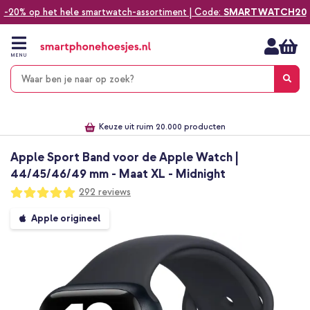
-20% op het hele smartwatch-assortiment | Code:
SMARTWATCH20
Ga
naar
de
MENU
inhoud
Alles voor jouw telefoon, tablet, smartwatch of laptop
Dezelfde dag verzonden *
Keuze uit ruim 20.000 producten
We've got you covered!
Apple Sport Band voor de Apple Watch |
44/45/46/49 mm - Maat XL - Midnight
Waardering:
292
reviews
99
100
% of
Ga
Apple origineel
naar
het
einde
van
de
afbeeldingen-
gallerij