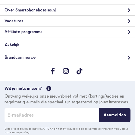
Over Smartphonehoesjes.nl
Vacatures
Affiliate programma
Zakelijk
Brandcommerce
Wil je niets missen?
Ontvang wekelijks onze nieuwsbrief vol met (kortings)acties én
regelmatig e-mails die speciaal zijn afgestemd op jouw interesses.
A
Aanmelden
b
o
n
Deze site is beveiligd met reCAPTCHA en het
Privacybeleid
en de
Servicevoorwaarden
van Google
zijn van toepassing.
n