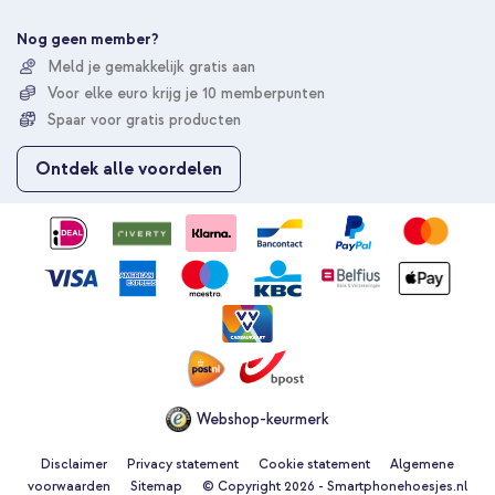
e
e
Nog geen member?
r
Meld je gemakkelijk gratis aan
u
Voor elke euro krijg je 10 memberpunten
o
p
Spaar voor gratis producten
o
n
Ontdek alle voordelen
z
e
n
i
e
u
w
s
b
r
i
e
Webshop-keurmerk
f
Disclaimer
Privacy statement
Cookie statement
Algemene
voorwaarden
Sitemap
© Copyright 2026 - Smartphonehoesjes.nl