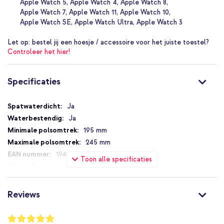
Apple Watch 5
Apple Watch 4
Apple Watch 8
Inclusief 1 jaar garantie
Apple Watch 7
Apple Watch 11
Apple Watch 10
Apple Watch SE
Apple Watch Ultra
Apple Watch 3
Of je nu intensief gaat sporten of gewoon eens een ander bandje
Let op:
bestel jij een hoesje / accessoire voor het juiste toestel?
wil: het sportbandje is een must-have voor iedere Apple Watch
Controleer het hier!
gebruiker!
Specificaties
Specificaties
Ja
Ja
195 mm
245 mm
194252741573
Toon alle specificaties
Apple
MLYT3ZM/A
Blauw
Reviews
Siliconen en TPU (zacht)
Apple
Waardering: