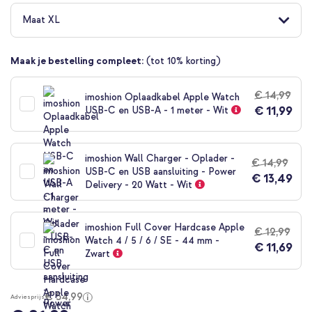
naar
het
Maat XL
begin
van
de
Maak je bestelling compleet:
(tot 10% korting)
afbeeldingen-
gallerij
€ 14,99
imoshion Oplaadkabel Apple Watch
€ 11,99
USB-C en USB-A - 1 meter - Wit
imoshion Wall Charger - Oplader -
€ 14,99
USB-C en USB aansluiting - Power
€ 13,49
Delivery - 20 Watt - Wit
imoshion Full Cover Hardcase Apple
€ 12,99
Watch 4 / 5 / 6 / SE - 44 mm -
€ 11,69
Zwart
€ 54,99
Adviesprijs