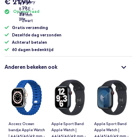
€ 21,99
Op voorraad
Gratis verzending
Dezelfde dag verzonden
Achteraf betalen
60 dagen bedenktijd
Anderen bekeken ook
Accezz Ocean
Apple Sport Band
Apple Sport Band
bandje Apple Watch
Apple Watch |
Apple Watch |
| 44/45/46/49 mm -
44/45/46/49 mm -
44/45/46/49 mm -