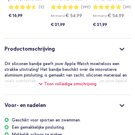
Royal Blue
Midnight
Maat S/M - Midnight
Waardering:
Waardering:
Waardering:
(2)
(292)
(292)
90%
99%
99%
€ 54,99
€ 54,99
€ 16,99
Adviesprijs
Adviesprijs
€ 21,99
€ 21,99
Productomschrijving
Dit siliconen bandje geeft jouw Apple Watch moeiteloos een
strakke uitstraling! Het bandje beschikt over de innovatieve
aluminium pinsluiting, is gemaakt van zacht, siliconen materiaal en
voelt comfortabel aan op de pols. Een aanrader voor jouw Apple
Toon volledige omschrijving
Watch!
Apple Sportbandje: maximaal bewegen
Of je nu een fanatieke sporter bent of gewoon veel beweegt in je
Voor- en nadelen
dagelijkse routine, dit bandje is jouw ideale partner. Het is
waterproof, dus neem gerust een duik in het zwembad of in de
Geschikt voor sporten en zwemmen.
zee. Het siliconen bandje is ontworpen om jouw actieve levensstijl
bij te houden, zonder in te leveren op stijl of comfort.
Een gemakkelijke pinsluiting.
Makkelijk schoon te maken.