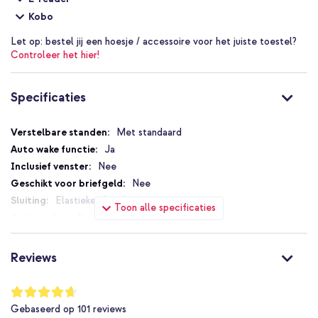
Kobo
Let op:
bestel jij een hoesje / accessoire voor het juiste toestel?
Controleer het hier!
Specificaties
Specificaties
Met standaard
Ja
Nee
Nee
Elastieken band
Toon alle specificaties
Nee
Nee
Standaard
Reviews
Nee
Nee
Waardering:
93
%
8719295515107
Gebaseerd op
101
reviews
of