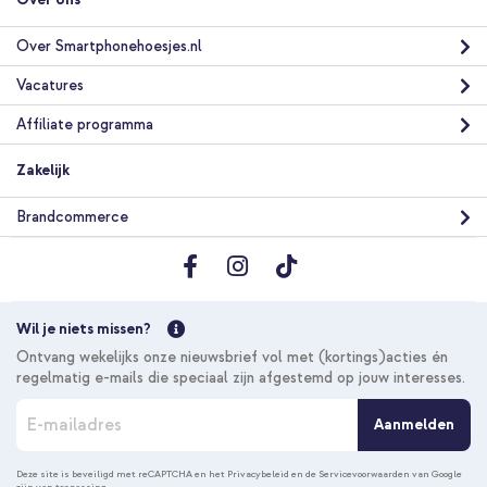
Over Smartphonehoesjes.nl
Vacatures
Affiliate programma
Zakelijk
Brandcommerce
Wil je niets missen?
Ontvang wekelijks onze nieuwsbrief vol met (kortings)acties én
regelmatig e-mails die speciaal zijn afgestemd op jouw interesses.
A
Aanmelden
b
o
n
Deze site is beveiligd met reCAPTCHA en het
Privacybeleid
en de
Servicevoorwaarden
van Google