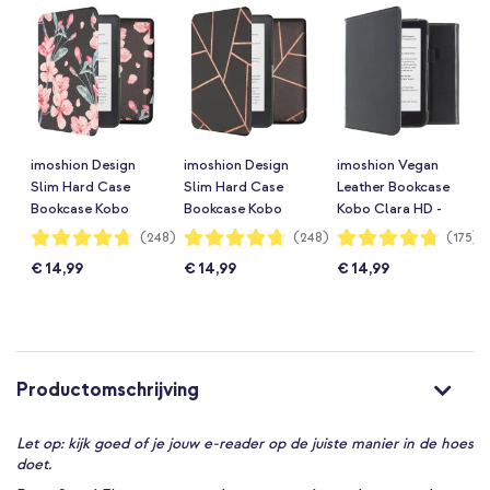
imoshion Design
imoshion Design
imoshion Vegan
Slim Hard Case
Slim Hard Case
Leather Bookcase
Bookcase Kobo
Bookcase Kobo
Kobo Clara HD -
Clara HD - Blossom
Clara HD - Black
Zwart
Waardering:
Waardering:
Waardering:
(248)
(248)
(175)
94%
94%
95%
Watercolor Black
Graphic
€ 14,99
€ 14,99
€ 14,99
Productomschrijving
Let op: kijk goed of je jouw e-reader op de juiste manier in de hoes
doet.