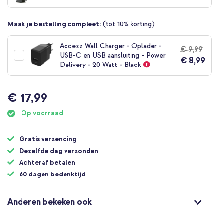
begin
van
Maak je bestelling compleet:
(tot 10% korting)
de
afbeeldingen-
gallerij
Accezz Wall Charger - Oplader -
€ 9,99
USB-C en USB aansluiting - Power
€ 8,99
Delivery - 20 Watt - Black
€ 17,99
Op voorraad
Gratis verzending
Dezelfde dag verzonden
Achteraf betalen
60 dagen bedenktijd
Anderen bekeken ook