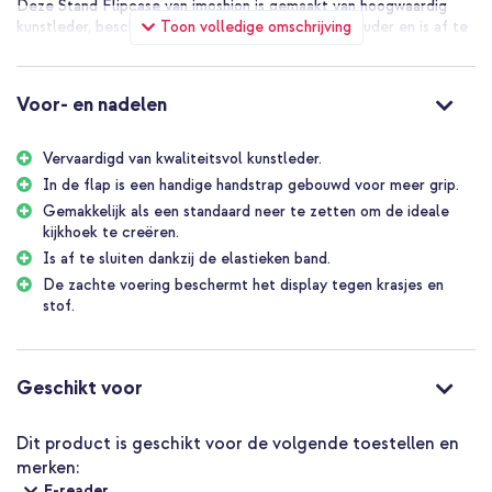
Deze Stand Flipcase van imoshion is gemaakt van hoogwaardig
Toon volledige omschrijving
kunstleder, beschikt over een stevige kunststof houder en is af te
sluiten dankzij de elastieken band. Het hoesje is als standaard neer
te zetten om de ideale kijkhoek te creëren en heeft een
handstrap om meer grip te hebben tijdens het lezen.
Voor- en nadelen
Vervaardigd van kwaliteitsvol kunstleder.
In de flap is een handige handstrap gebouwd voor meer grip.
Gemakkelijk als een standaard neer te zetten om de ideale
kijkhoek te creëren.
Is af te sluiten dankzij de elastieken band.
De zachte voering beschermt het display tegen krasjes en
stof.
Geschikt voor
Dit product is geschikt voor de volgende toestellen en
merken:
E-reader