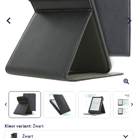
Ga
Kleur variant:
Zwart
naar
Zwart
het