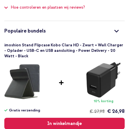
imoshion
100
Hoe controleren en plaatsen wij reviews?
KCHD51510701
Zwart
Kunstleer
Kobo
Populaire bundels
E-reader
1 Pc
imoshion Stand Flipcase Kobo Clara HD - Zwart + Wall Charger
Geen
- Oplader - USB-C en USB aansluiting - Power Delivery - 20
Watt - Black
Nee
Flipcase
Hoesje
Volledige bescherming
10% korting
Gratis verzending
€ 26,98
€ 27,98
Gratis
verzending
In winkelmandje