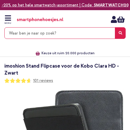
-20% op het hele smartwatch-assortiment | Code:
SMARTWATCH20
Ga
naar
de
MENU
inhoud
Alles voor jouw telefoon, tablet, smartwatch of laptop
Dezelfde dag verzonden *
Keuze uit ruim 20.000 producten
We've got you covered!
imoshion Stand Flipcase voor de Kobo Clara HD -
Zwart
Waardering:
101
reviews
93
100
% of
Ga
naar
het
einde
van
de
afbeeldingen-
gallerij