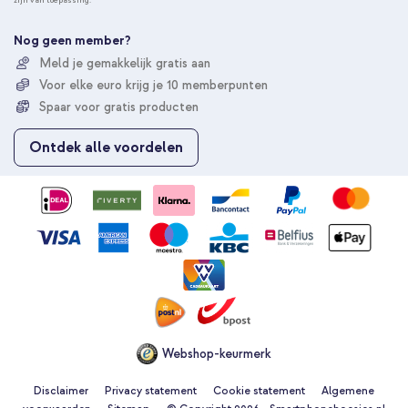
zijn van toepassing.
n
e
e
Nog geen member?
r
Meld je gemakkelijk gratis aan
u
Voor elke euro krijg je 10 memberpunten
o
p
Spaar voor gratis producten
o
n
Ontdek alle voordelen
z
e
n
i
e
u
w
s
b
r
i
e
Webshop-keurmerk
f
Disclaimer
Privacy statement
Cookie statement
Algemene