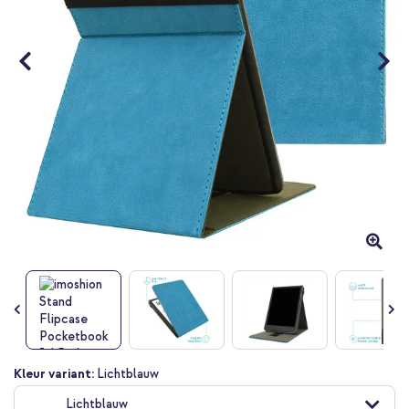
Ga
Kleur variant:
Lichtblauw
naar
Lichtblauw
het