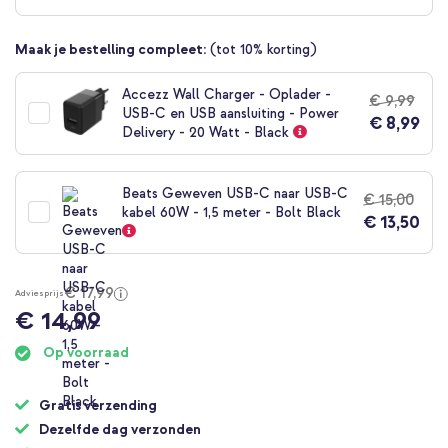
begin
van
Maak je bestelling compleet:
(tot 10% korting)
de
afbeeldingen-
gallerij
Accezz Wall Charger - Oplader -
€ 9,99
USB-C en USB aansluiting - Power
€ 8,99
Delivery - 20 Watt - Black
Beats Geweven USB-C naar USB-C
€ 15,00
kabel 60W - 1,5 meter - Bolt Black
€ 13,50
€ 17,99
Adviesprijs
€ 14,99
Op voorraad
Gratis verzending
Dezelfde dag verzonden