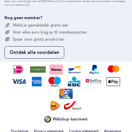
n
Deze site is beveiligd met reCAPTCHA en het
Privacybeleid
en de
Servicevoorwaarden
van Google
zijn van toepassing.
n
e
e
Nog geen member?
r
Meld je gemakkelijk gratis aan
u
Voor elke euro krijg je 10 memberpunten
o
p
Spaar voor gratis producten
o
n
Ontdek alle voordelen
z
e
n
i
e
u
w
s
b
r
i
e
Webshop-keurmerk
f
Disclaimer
Privacy statement
Cookie statement
Algemene