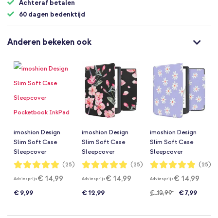
Achteraf betalen
60 dagen bedenktijd
Anderen bekeken ook
imoshion Design
imoshion Design
imoshion Design
Slim Soft Case
Slim Soft Case
Slim Soft Case
Sleepcover
Sleepcover
Sleepcover
Pocketbook InkPad
Pocketbook InkPad
Pocketbook InkPad
Waardering:
Waardering:
Waardering:
(25)
(25)
(25)
98%
98%
98%
Color 3 / InkPad 4 -
Color 3 / InkPad 4 -
Color 3 / InkPad 4 -
€ 14,99
€ 14,99
€ 14,99
Adviesprijs
Adviesprijs
Adviesprijs
Orange Flowers
Blossom
Flowers Distance
Connect
€ 9,99
€ 12,99
€ 12,99
€ 7,99