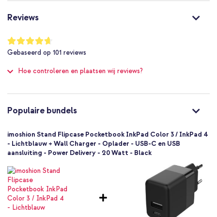
Nee
Standaard
Reviews
Nee
Nee
Waardering:
93
%
8721064027841
Gebaseerd op
101
reviews
of
imoshion
100
Hoe controleren en plaatsen wij reviews?
SH00077918
Lichtblauw
Kunstleer
Pocketbook
Populaire bundels
E-reader
1 Pc
imoshion Stand Flipcase Pocketbook InkPad Color 3 / InkPad 4
Geen
- Lichtblauw + Wall Charger - Oplader - USB-C en USB
aansluiting - Power Delivery - 20 Watt - Black
Nee
Flipcase
Hoesje
Volledige bescherming