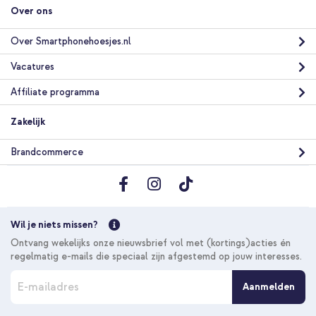
Over ons
Over Smartphonehoesjes.nl
Vacatures
Affiliate programma
Zakelijk
Brandcommerce
Wil je niets missen?
Ontvang wekelijks onze nieuwsbrief vol met (kortings)acties én
regelmatig e-mails die speciaal zijn afgestemd op jouw interesses.
A
Aanmelden
b
o