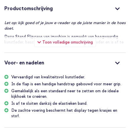
Productomschrijving
Let op: kijk goed of je jouw e-reader op de juiste manier in de hoes
doet.
Deze Stand Flipcase van imoshion is gemaakt van hoogwaardig
Toon volledige omschrijving
kunstleder, beschikt over een stevige kunststof houder en is af te
sluiten dankzij de elastieken band. Het hoesje is als standaard neer
te zetten om de ideale kijkhoek te creëren en heeft een
handstrap om meer grip te hebben tijdens het lezen.
Voor- en nadelen
Vervaardigd van kwaliteitsvol kunstleder.
In de flap is een handige handstrap gebouwd voor meer grip.
Gemakkelijk als een standaard neer te zetten om de ideale
kijkhoek te creëren.
Is af te sluiten dankzij de elastieken band.
De zachte voering beschermt het display tegen krasjes en
stof.