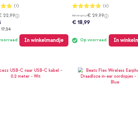
ng:
Waardering:
(1)
(6)
100%
€ 22,99
€ 29,99
Adviesprijs
4
€ 18,99
anaf
 17,24
In winkelmandje
In winkel
voorraad
Op voorraad