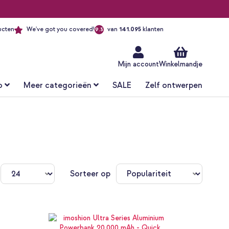
ucten
We've got you covered!
van
141.095
klanten
9.3
Ga
naar
de
inhoud
Mijn account
Winkelmandje
o
Meer categorieën
SALE
Zelf ontwerpen
Sorteer op