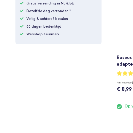
Gratis verzending in NL & BE
Dezelfde dag verzonden *
Veilig & achteraf betalen
60 dagen bedenktijd
Webshop Keurmerk
Baseus
adapte
Waarderi
100%
Adviesprijs
€ 8,99
Op 