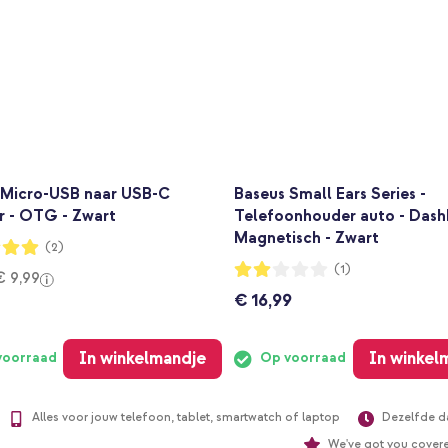
 Micro-USB naar USB-C
Baseus Small Ears Series -
r - OTG - Zwart
Telefoonhouder auto - Dash
Magnetisch - Zwart
ng:
(2)
Waardering:
(1)
€ 9,99
40%
€ 16,99
In winkelmandje
In winkel
voorraad
Op voorraad
Alles voor jouw telefoon, tablet, smartwatch of laptop
Dezelfde d
We've got you cover