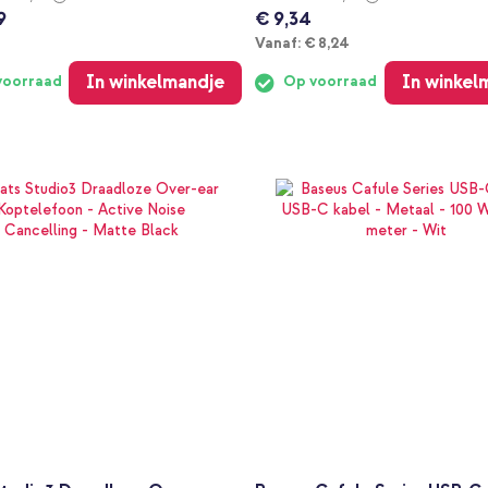
9
€ 9,34
Vanaf
Vanaf:
€ 8,24
In winkelmandje
In winkel
voorraad
Op voorraad