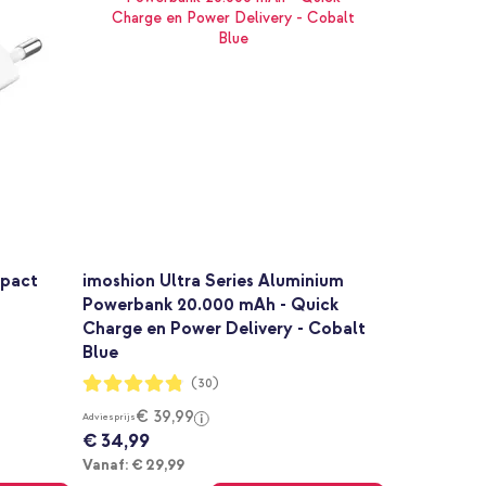
pact
imoshion Ultra Series Aluminium
Powerbank 20.000 mAh - Quick
Charge en Power Delivery - Cobalt
Blue
Waardering:
(30)
96%
€ 39,99
Adviesprijs
€ 34,99
Vanaf
Vanaf:
€ 29,99