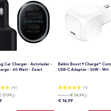
g Car Charger - Autolader -
Belkin Boost↑Charge™ Com
arge - 40 Watt - Zwart
USB-C Adapter - 20W - Wit
ng:
Waardering:
(16)
(4)
100%
€ 27,99
€ 24,99
Adviesprijs
9
€ 14,99