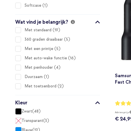
item
Softcase
1
Wat vind je belangrijk?
items
Met standaard
19
items
360 graden draaibaar
5
items
Met een printje
5
items
Met auto-wake functie
16
items
Met penhouder
4
Samsun
item
Duurzaam
1
Fast Ch
items
Met toetsenbord
2
Kleur
Waarderi
100%
Zwart
48
Adviesprijs
items
€ 24,9
Transparant
3
items
Blauw
12