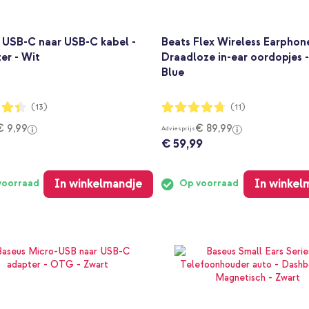
 USB-C naar USB-C kabel -
Beats Flex Wireless Earphone
er - Wit
Draadloze in-ear oordopjes 
Blue
ng:
Waardering:
(13)
(11)
93%
€ 9,99
€ 89,99
Adviesprijs
€ 59,99
In winkelmandje
In winkel
voorraad
Op voorraad