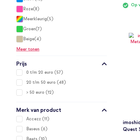
items
Op 
Roze
8
items
Meerkleurig
5
items
Groen
7
items
Beige
4
items
Meer tonen
Prijs
items
0 t/m 20 euro
57
items
20 t/m 50 euro
48
items
> 50 euro
12
Merk van product
items
Accezz
11
imoshi
items
Baseus
6
Quest 3
items
Beats
10