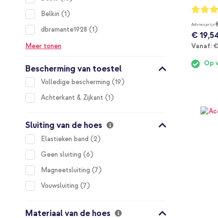
Waarderi
item
Belkin
1
100%
Adviesprijs
item
dbramante1928
1
€ 19,5
V
Meer tonen
Vanaf:
€
Op 
Bescherming van toestel
items
Volledige bescherming
19
item
Achterkant & Zijkant
1
Sluiting van de hoes
items
Elastieken band
2
items
Geen sluiting
6
items
Magneetsluiting
7
items
Vouwsluiting
7
Materiaal van de hoes