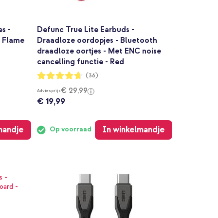
s -
Defunc True Lite Earbuds -
- Flame
Draadloze oordopjes - Bluetooth
draadloze oortjes - Met ENC noise
cancelling functie - Red
Waardering:
(36)
92%
€ 29,99
Adviesprijs
€ 19,99
mandje
In winkelmandje
Op voorraad