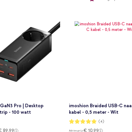
 GaN3 Pro | Desktop
imoshion Braided USB-C na
rip - 100 watt
kabel - 0,5 meter - Wit
Waardering:
(4)
100%
€ 89,99
€ 10,99
Adviesprijs