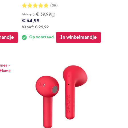
Waardering:
(30)
96%
€ 39,99
Adviesprijs
€ 34,99
Vanaf
Vanaf:
€ 29,99
mandje
In winkelmandje
Op voorraad