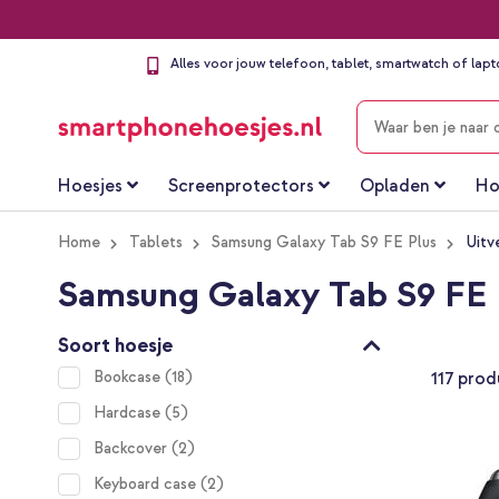
Alles voor jouw telefoon, tablet, smartwatch of lap
ZOEKEN
Hoesjes
Screenprotectors
Opladen
Ho
Home
Tablets
Samsung Galaxy Tab S9 FE Plus
Uitv
Samsung Galaxy Tab S9 FE 
Soort hoesje
items
Bookcase
18
117
prod
items
Hardcase
5
items
Backcover
2
items
Keyboard case
2