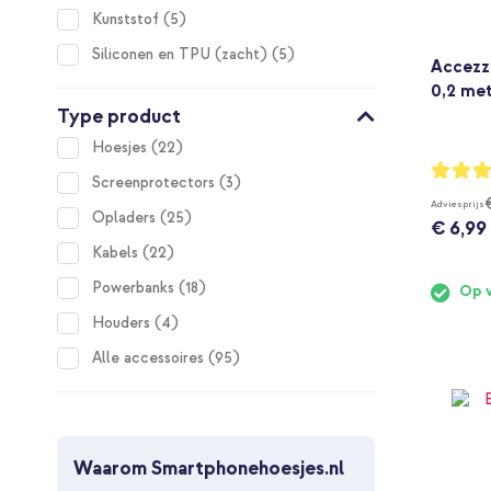
items
Kunststof
5
items
Siliconen en TPU (zacht)
5
Accezz
0,2 met
Type product
items
Hoesjes
22
Waarderi
items
Screenprotectors
3
88%
Adviesprijs
items
Opladers
25
€ 6,99
items
Kabels
22
items
Powerbanks
18
Op 
items
Houders
4
items
Alle accessoires
95
Waarom Smartphonehoesjes.nl