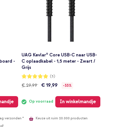
UAG Kevlar® Core USB-C naar USB-
board -
C oplaadkabel - 1,5 meter - Zwart /
Grijs
Waardering:
(5)
100%
€ 19,99
€ 29,99
-33%
mandje
In winkelmandje
Op voorraad
Keuze uit ruim 20.000 producten
ag verzonden *
ed!