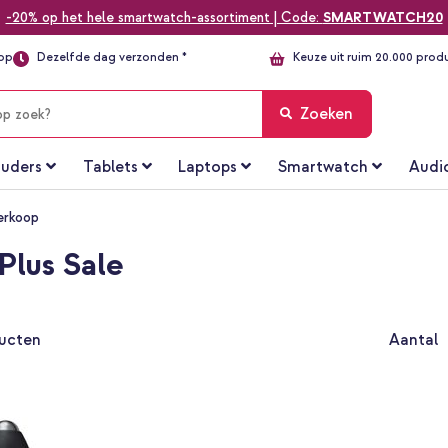
-20% op het hele smartwatch-assortiment | Code:
SMARTWATCH20
top
Dezelfde dag verzonden *
Keuze uit ruim 20.000 prod
Zoeken
uders
Tablets
Laptops
Smartwatch
Audi
erkoop
Plus Sale
ucten
Aantal