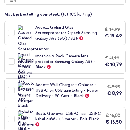
begin
van
Maak je bestelling compleet:
(tot 10% korting)
de
afbeeldingen-
gallerij
Accezz Gehard Glas
€ 14,99
Screenprotector 2-pack Samsung
€ 13,49
Galaxy A55 (5G) / A35
imoshion 2 Pack Camera lens
€ 11,99
protector Samsung Galaxy A55 -
€ 10,79
Black
Accezz Wall Charger - Oplader -
€ 9,99
USB-C en USB aansluiting - Power
€ 8,99
Delivery - 20 Watt - Black
Beats Geweven USB-C naar USB-C
€ 15,00
kabel 60W - 1,5 meter - Bolt Black
€ 13,50