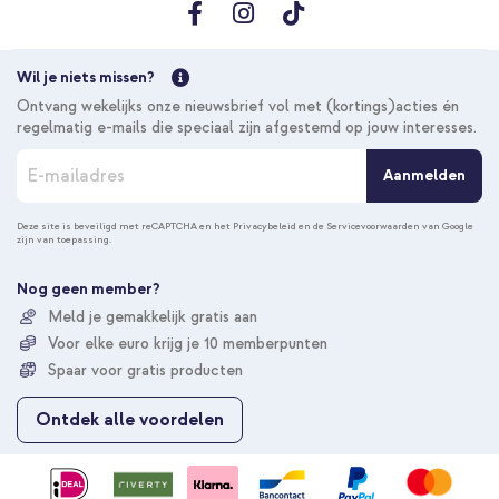
Wil je niets missen?
Ontvang wekelijks onze nieuwsbrief vol met (kortings)acties én
regelmatig e-mails die speciaal zijn afgestemd op jouw interesses.
A
Aanmelden
b
o
n
Deze site is beveiligd met reCAPTCHA en het
Privacybeleid
en de
Servicevoorwaarden
van Google
zijn van toepassing.
n
e
e
Nog geen member?
r
Meld je gemakkelijk gratis aan
u
Voor elke euro krijg je 10 memberpunten
o
p
Spaar voor gratis producten
o
n
Ontdek alle voordelen
z
e
n
i