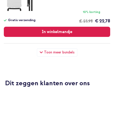
10% korting
Gratis verzending
€ 22,78
€ 23,98
Gratis
verzending
In winkelmandje
imoshion Transparante Backcover met koord Samsung Galaxy
Toon meer bundels
A55 - Zwart + Wall Charger - Oplader - USB-C en USB
aansluiting - Power Delivery - 20 Watt - Black
Dit zeggen klanten over ons
10% korting
Gratis verzending
€ 20,98
€ 21,98
Gratis