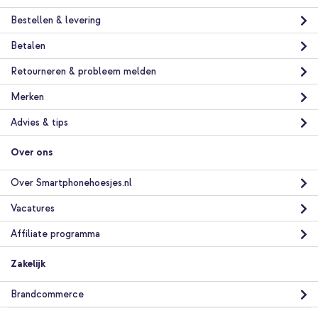
A55 - Zwart + PopGrip - Afneembaar - Black
Bestellen & levering
Betalen
Retourneren & probleem melden
Merken
20% korting
Advies & tips
Gratis verzending
€ 23,98
€ 26,98
Gratis
Over ons
verzending
In winkelmandje
Over Smartphonehoesjes.nl
Vacatures
Affiliate programma
Zakelijk
Brandcommerce