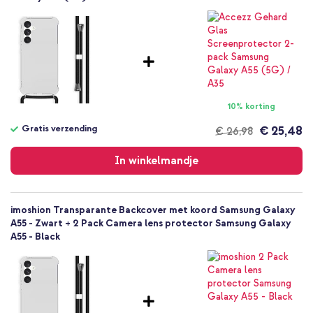
Geen
Op zoek naar een hoesje dat goede bescherming biedt én
gemakkelijk bij je draagt? Bestel dan de imoshion Backcover met
Textiel
koord!
Samsung
Smartphone
Geen
Nee
10% korting
Backcover, Koordhoesje, Hardcase
Gratis verzending
€ 25,48
€ 26,98
Hoesje
Gratis
Achterkant & Zijkant
verzending
In winkelmandje
imoshion Transparante Backcover met koord Samsung Galaxy
A55 - Zwart + 2 Pack Camera lens protector Samsung Galaxy
A55 - Black