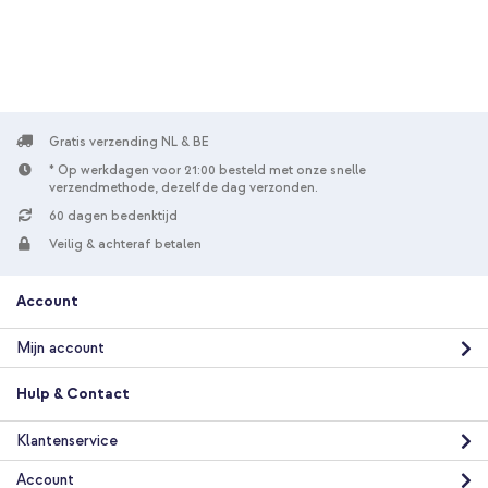
verzending
In winkelmandje
imoshion Transparante Backcover met koord Samsung Galaxy
A55 - Zwart + Geweven USB-C naar USB-C kabel 60W - 1,5
meter - Bolt Black
Gratis verzending NL & BE
* Op werkdagen voor 21:00 besteld met onze snelle
verzendmethode, dezelfde dag verzonden.
60 dagen bedenktijd
Veilig & achteraf betalen
Account
10% korting
Gratis verzending
€ 25,49
€ 26,99
Mijn account
Gratis
verzending
In winkelmandje
Hulp & Contact
Klantenservice
imoshion Transparante Backcover met koord Samsung Galaxy
Account