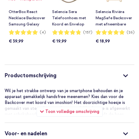
OtterBox React
Selencia Sera
Selencia Rivièra
Necklace Backcover
Telefoonhoes met
MagSafe Backcover
Samsung Galaxy
Koord en Envelop
met afneembare
A55 - Transparant
Pashouder Samsung
haakjes Samsung
Waardering:
Waardering:
Waardering:
(4)
(157)
(26)
100%
96%
98%
Galaxy A55 - Taupe
Galaxy A55 (5G) /
€ 39,99
€ 19,99
€ 18,99
A35 - Milky Latte
Productomschrijving
Wil je het strakke ontwerp van je smartphone behouden én je
apparaat gemakkelijk handsfree meenemen? Kies dan voor de
Backcover met koord van imoshion! Het doorzichtige hoesje is
gemaakt van stevig kunststof materiaal. Het hoesje is afgewerkt
Toon volledige omschrijving
met schokabsorberende, siliconen randen. Ook heeft de hoes
extra verstevigde hoeken, die jouw smartphone extra bescherming
bieden tegen een val of stoot. De backcover is voorzien van een
handig, verstelbaar koord. Dankzij het koord draag jij je telefoon
Voor- en nadelen
gemakkelijk bij je en heb je altijd je handen vrij. Super handig als je