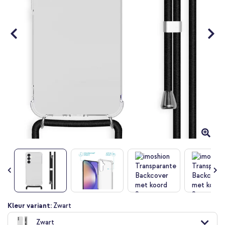
Ga
Kleur variant:
Zwart
naar
Zwart
het