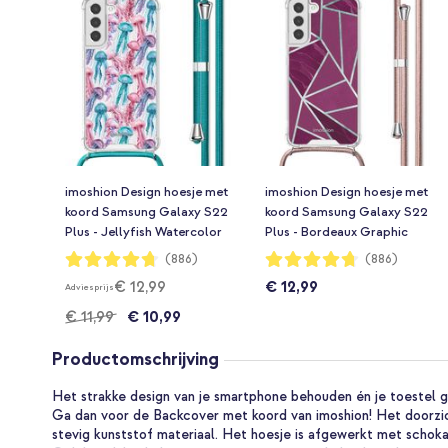
imoshion Design hoesje met
imoshion Design hoesje met
koord Samsung Galaxy S22
koord Samsung Galaxy S22
Plus - Jellyfish Watercolor
Plus - Bordeaux Graphic
Waardering:
Waardering:
(886)
(886)
94%
94%
€ 12,99
€ 12,99
Adviesprijs
€ 11,99
€ 10,99
Productomschrijving
Het strakke design van je smartphone behouden én je toestel
Ga dan voor de Backcover met koord van imoshion! Het doorzich
stevig kunststof materiaal. Het hoesje is afgewerkt met schoka