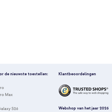
Hardcase
imoshion Transparante Backcov
PopGrip - Afneembaar - Black
or de nieuwste toestellen:
Klantbeoordelingen
Pro
Pro Max
Webshop van het jaar 2026
alaxy S26