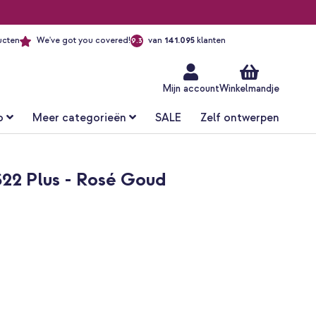
ucten
We've got you covered!
van
141.095
klanten
9.3
Ga
naar
de
inhoud
Mijn account
Winkelmandje
o
Meer categorieën
SALE
Zelf ontwerpen
22 Plus - Rosé Goud