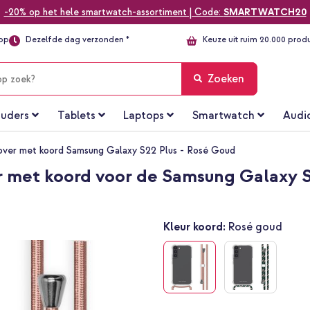
-20% op het hele smartwatch-assortiment | Code:
SMARTWATCH20
top
Dezelfde dag verzonden *
Keuze uit ruim 20.000 prod
Zoeken
uders
Tablets
Laptops
Smartwatch
Audi
over met koord Samsung Galaxy S22 Plus - Rosé Goud
 met koord voor de Samsung Galaxy S
Kleur koord:
Rosé goud