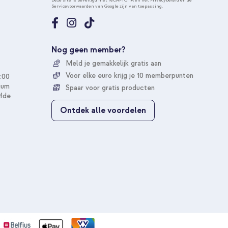
Deze site is beveiligd met reCAPTCHA en het
Privacybeleid
en de
Servicevoorwaarden
van Google zijn van toepassing.
n
e
e
r
u
Nog geen member?
o
Meld je gemakkelijk gratis aan
p
o
Voor elke euro krijg je 10 memberpunten
:00
n
ium
Spaar voor gratis producten
z
fde
e
Ontdek alle voordelen
n
i
e
u
w
s
b
r
i
e
f