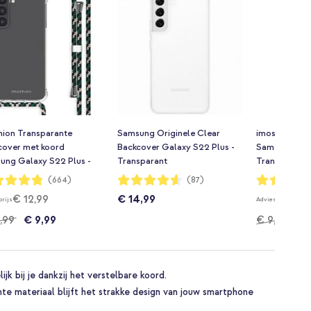
hion Transparante
Samsung Originele Clear
imoshion Rug
cover met koord
Backcover Galaxy S22 Plus -
Samsung Gala
ung Galaxy S22 Plus -
Transparant
Transparant
n Multi Color
dering:
Waardering:
Waardering:
(664)
(87)
92%
94%
€ 12,99
€ 14,99
€ 16
prijs
Adviesprijs
,99
€ 9,99
€ 9,99
€ 
k bij je dankzij het verstelbare koord.
nte materiaal blijft het strakke design van jouw smartphone