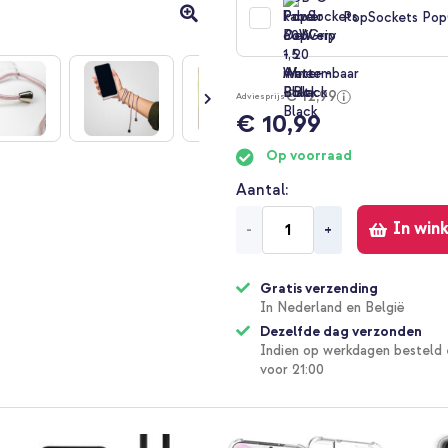
PopSockets PopG
€ 12,99
Adviesprijs
€ 10,99
Op voorraad
Aantal
In win
-
+
Gratis verzending
In Nederland en België
Dezelfde dag verzonden
Indien op werkdagen besteld 
voor 21:00