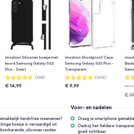
imoshion Siliconen hoesje met
imoshion Shockproof Case
imos
koord Samsung Galaxy S22
Samsung Galaxy S22 Plus -
Back
Plus - Zwart
Transparant
Sams
Gree
Waardering:
Waardering:
Waar
(308)
(1035)
93%
96%
96%
€ 14,99
€ 9,99
Advies
€ 10
Voor- en nadelen
 gemakkelijk handsfree meenemen?
Draag je smartphone gemakkelij
tige hoesje is vervaardigd uit
Dankzij het heldere transpara
bsorberende, siliconen randen.
goed zichtbaar.