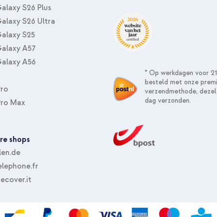
alaxy S26 Plus
alaxy S26 Ultra
alaxy S25
alaxy A57
alaxy A56
* Op werkdagen voor 21
besteld met onze prem
Pro
verzendmethode, dezel
dag verzonden.
Pro Max
re shops
len.de
lephone.fr
ecover.it