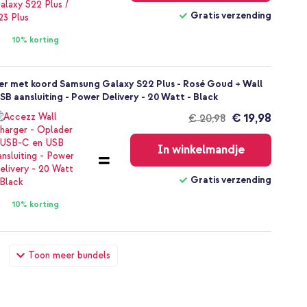
Gratis verzending
10% korting
er met koord Samsung Galaxy S22 Plus - Rosé Goud + Wall
B aansluiting - Power Delivery - 20 Watt - Black
€ 19,98
€ 20,98
Gratis
verzending
In winkelmandje
Gratis verzending
10% korting
er met koord Samsung Galaxy S22 Plus - Rosé Goud +
Toon meer bundels
 60W - 1,5 meter - Bolt Black
€ 24,49
€ 25,99
Gratis
verzending