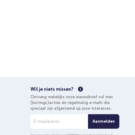
In winkelmandje
Gratis verzending
10% korting
er met koord Samsung Galaxy S22 Plus - Rosé Goud +
€ 22,98
€ 25,98
Gratis
verzending
In winkelmandje
Wil je niets missen?
Gratis verzending
Ontvang wekelijks onze nieuwsbrief vol met
20% korting
(kortings)acties én regelmatig e-mails die
speciaal zijn afgestemd op jouw interesses.
A
Aanmelden
b
o
n