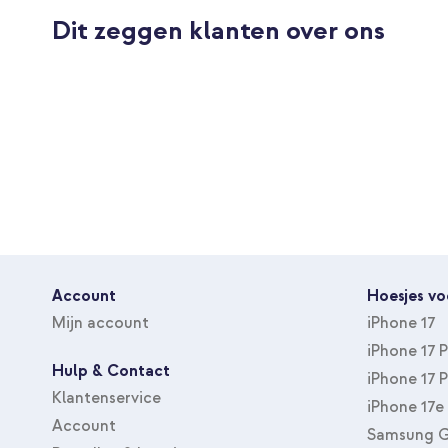
Dit zeggen klanten over ons
Accessoires meegeleverd
Geen
Met screenprotector
Nee
Soort hoesje
Backcover, Koordhoesje, 
Type accessoire
Hoesje
Bescherming van toestel
Achterkant & Zijkant
Account
Hoesjes vo
Mijn account
iPhone 17
iPhone 17 
Hulp & Contact
iPhone 17 
Klantenservice
iPhone 17e
Account
Samsung G