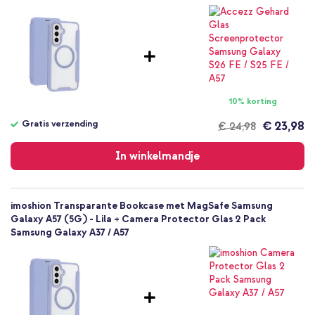
Kunststof
Samsung
Smartphone
Geen
Nee
Bookcase, Hardcase
10% korting
Hoesje
Gratis verzending
€ 23,98
€ 24,98
Achterkant & Zijkant, Voorkant,
Gratis
Volledige bescherming
verzending
In winkelmandje
imoshion Transparante Bookcase met MagSafe Samsung
Galaxy A57 (5G) - Lila + Camera Protector Glas 2 Pack
Samsung Galaxy A37 / A57