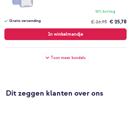
10% korting
Gratis verzending
€ 25,78
€ 26,98
Gratis
verzending
In winkelmandje
imoshion Transparante Bookcase met MagSafe Samsung
Toon meer bundels
Galaxy A57 (5G) - Lila + Wall Charger - Oplader - USB-C en
USB aansluiting - Power Delivery - 20 Watt - Black
Dit zeggen klanten over ons
10% korting
Gratis verzending
€ 23,98
€ 24,98
Gratis