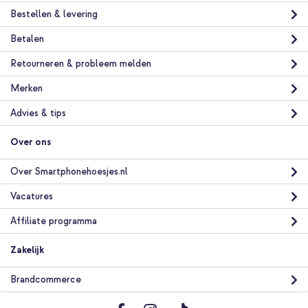
Bestellen & levering
Betalen
Retourneren & probleem melden
Merken
10% korting
Advies & tips
Gratis verzending
€ 28,49
€ 29,99
Gratis
Over ons
verzending
In winkelmandje
Over Smartphonehoesjes.nl
Vacatures
imoshion Transparante Bookcase met MagSafe Samsung
Galaxy A57 (5G) - Lila + Telefoonhouder auto - MagSafe -
Affiliate programma
Inclusief Magnetische Cirkel - Ventilatierooster - Zwart
Zakelijk
Brandcommerce