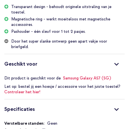
Transparante Bookcase met
Transparant design - behoudt originele uitstraling van je
MagSafe
toestel.
Magnetische ring - werkt moeiteloos met magnetische
accessoires.
Transparant en slank ontwerp: behoudt de uitstraling van je
Pashouder - één sleuf voor 1 tot 2 pasjes.
apparaat
Sterke, ingebouwde magneetring: maak eenvoudig gebruik van
Door het super slanke ontwerp geen apart vakje voor
draadloos opladen en andere magnetische accessoires
briefgeld.
Walletfunctie: ruimte voor 1 tot 2 pasjes
Geschikt voor
Sterke magneetsluiting: blijft stevig en veilig gesloten
Verhoogde randen: extra bescherming van display en camera
Dit product is geschikt voor de
Samsung Galaxy A57 (5G)
Inclusief 1 jaar garantie
Let op:
bestel jij een hoesje / accessoire voor het juiste toestel?
Controleer het hier!
Vereenvoudig en verfraai je dagelijks gebruik met de imoshion
Transparante Bookcase met MagSafe.
Specificaties
Specificaties
Geen