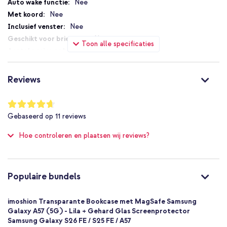
Nee
Nee
Nee
Nee
Toon alle specificaties
2
Magneetsluiting
Nee
Reviews
Ja
Nee
Waardering:
93
%
MagSafe Compatible
Gebaseerd op
11
reviews
of
Nee
100
Hoe controleren en plaatsen wij reviews?
Geen extra valbescherming
Nee
Goed
Nee
Populaire bundels
8721322360574
imoshion
imoshion Transparante Bookcase met MagSafe Samsung
SH00095634
Galaxy A57 (5G) - Lila + Gehard Glas Screenprotector
Samsung Galaxy S26 FE / S25 FE / A57
Paars