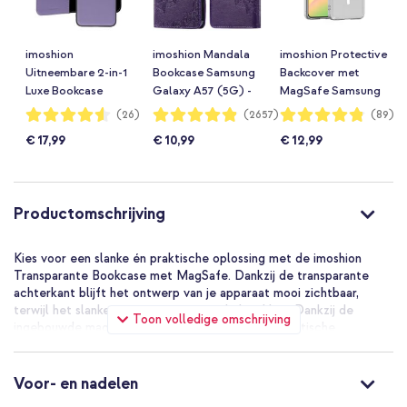
imoshion
imoshion Mandala
imoshion Protective
Uitneembare 2-in-1
Bookcase Samsung
Backcover met
Luxe Bookcase
Galaxy A57 (5G) -
MagSafe Samsung
Samsung Galaxy
Paars
Galaxy A57 (5G) -
Waardering:
Waardering:
Waardering:
(26)
(2657)
(89)
90%
97%
96%
A57 (5G) - Paars
Transparant
€ 17,99
€ 10,99
€ 12,99
Productomschrijving
Kies voor een slanke én praktische oplossing met de imoshion
Transparante Bookcase met MagSafe. Dankzij de transparante
achterkant blijft het ontwerp van je apparaat mooi zichtbaar,
terwijl het slanke ontwerp prettig in de hand ligt. Dankzij de
Toon volledige omschrijving
ingebouwde magneetring kun je moeiteloos magnetische
accessoires gebruiken en draadloos opladen. Met een kaartsleuf
voor 1 tot 2 kaarten heb je altijd je belangrijkste pasjes bij de hand.
Voor- en nadelen
De voordelen van de imoshion