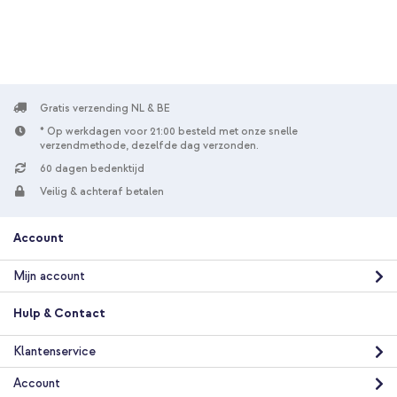
verzending
In winkelmandje
imoshion Transparante Bookcase met MagSafe Samsung
Galaxy A57 (5G) - Lila + Universeel telefoonkoord - Zwart
Gratis verzending NL & BE
* Op werkdagen voor 21:00 besteld met onze snelle
verzendmethode, dezelfde dag verzonden.
60 dagen bedenktijd
Veilig & achteraf betalen
20% korting
Account
Gratis verzending
€ 24,58
€ 26,98
Gratis
Mijn account
verzending
In winkelmandje
Hulp & Contact
Klantenservice
imoshion Transparante Bookcase met MagSafe Samsung
Galaxy A57 (5G) - Lila + Geweven USB-C naar USB-C kabel 60W
Account
- 1,5 meter - Bolt Black