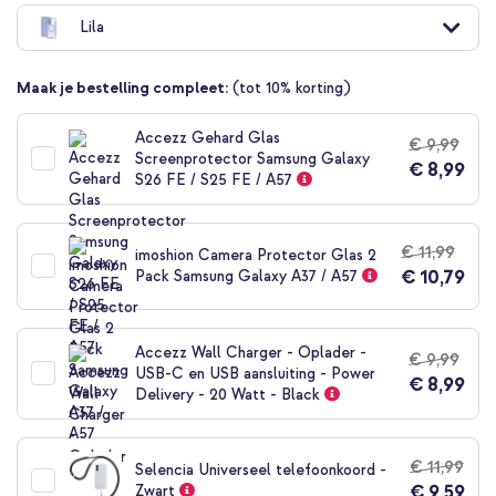
naar
Lila
het
begin
van
Maak je bestelling compleet:
(tot 10% korting)
de
afbeeldingen-
gallerij
Accezz Gehard Glas
€ 9,99
Screenprotector Samsung Galaxy
€ 8,99
S26 FE / S25 FE / A57
€ 11,99
imoshion Camera Protector Glas 2
€ 10,79
Pack Samsung Galaxy A37 / A57
Accezz Wall Charger - Oplader -
€ 9,99
USB-C en USB aansluiting - Power
€ 8,99
Delivery - 20 Watt - Black
€ 11,99
Selencia Universeel telefoonkoord -
€ 9,59
Zwart