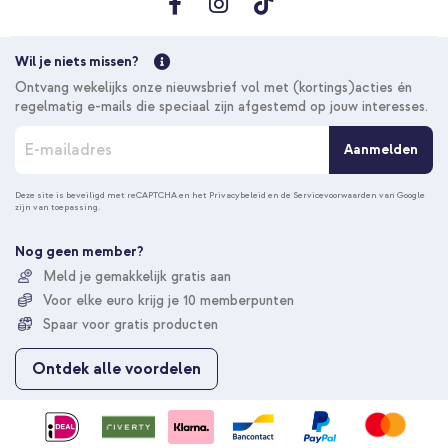
10% korting
Wil je niets missen?
Gratis verzending
€ 31,18
€ 32,98
Ontvang wekelijks onze nieuwsbrief vol met (kortings)acties én
Gratis
regelmatig e-mails die speciaal zijn afgestemd op jouw interesses.
verzending
In winkelmandje
A
Aanmelden
b
o
n
Deze site is beveiligd met reCAPTCHA en het
Privacybeleid
en de
Servicevoorwaarden
van Google
zijn van toepassing.
n
e
e
Nog geen member?
r
Meld je gemakkelijk gratis aan
u
Voor elke euro krijg je 10 memberpunten
o
p
Spaar voor gratis producten
o
n
Ontdek alle voordelen
z
e
n
i