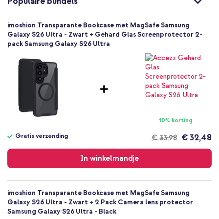
Populaire bundels
8721322360482
imoshion
imoshion Transparante Bookcase met MagSafe Samsung
SH00095625
Galaxy S26 Ultra - Zwart + Gehard Glas Screenprotector 2-
pack Samsung Galaxy S26 Ultra
Zwart
Kunststof
Samsung
Smartphone
Geen
Nee
Bookcase, Hardcase
10% korting
Hoesje
Gratis verzending
€ 32,48
€ 33,98
Achterkant & Zijkant, Voorkant,
Gratis
Volledige bescherming
verzending
In winkelmandje
imoshion Transparante Bookcase met MagSafe Samsung
Galaxy S26 Ultra - Zwart + 2 Pack Camera lens protector
Samsung Galaxy S26 Ultra - Black