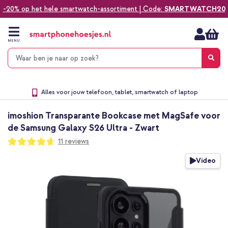
-20% op het hele smartwatch-assortiment | Code:
SMARTWATCH20
Ga
naar
de
MENU
inhoud
Alles voor jouw telefoon, tablet, smartwatch of laptop
Dezelfde dag verzonden *
imoshion Transparante Bookcase met MagSafe voor
Keuze uit ruim 20.000 producten
We've got you covered!
de Samsung Galaxy S26 Ultra - Zwart
Waardering:
11
reviews
93
100
% of
Ga
Video
naar
het
einde
van
de
afbeeldingen-
gallerij