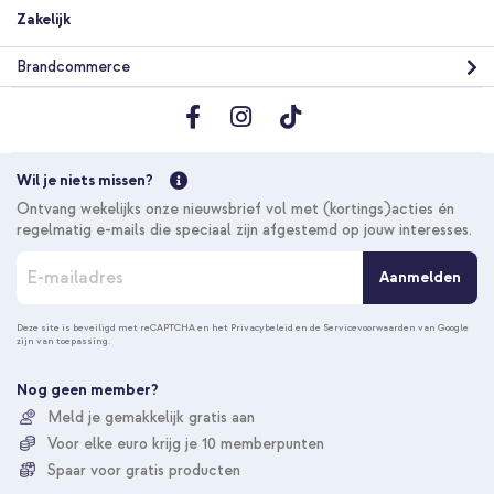
Zakelijk
Brandcommerce
10% korting
Wil je niets missen?
Gratis verzending
€ 35,18
€ 36,98
Ontvang wekelijks onze nieuwsbrief vol met (kortings)acties én
Gratis
regelmatig e-mails die speciaal zijn afgestemd op jouw interesses.
verzending
In winkelmandje
A
Aanmelden
b
o
n
Deze site is beveiligd met reCAPTCHA en het
Privacybeleid
en de
Servicevoorwaarden
van Google
zijn van toepassing.
n
e
e
Nog geen member?
r
Meld je gemakkelijk gratis aan
u
Voor elke euro krijg je 10 memberpunten
o
p
Spaar voor gratis producten
o