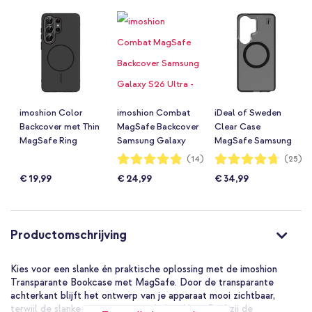
imoshion Color
imoshion Combat
iDeal of Sweden
Backcover met Thin
MagSafe Backcover
Clear Case
MagSafe Ring
Samsung Galaxy
MagSafe Samsung
Samsung Galaxy
S26 Ultra - Zwart
Galaxy S26 Ultra -
Waardering:
Waardering:
(14)
(25)
97%
94%
S26 Ultra - Zwart
Tinted Black
€ 19,99
€ 24,99
€ 34,99
Productomschrijving
Kies voor een slanke én praktische oplossing met de imoshion
Transparante Bookcase met MagSafe. Door de transparante
achterkant blijft het ontwerp van je apparaat mooi zichtbaar,
terwijl de slanke vorm prettig in de hand ligt. Dankzij de