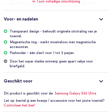
Toon volledige omschrijving
ingebouwde magneetring gebruik je moeiteloos magnetische
accessoires en laad je draadloos op. Met een kaartsleuf voor 1 tot
2 kaarten heb je altijd je belangrijkste pasjes bij de hand.
Voor- en nadelen
De voordelen van de imoshion
Transparante Bookcase met
Transparant design - behoudt originele uitstraling van je
MagSafe
toestel.
Magnetische ring - werkt moeiteloos met magnetische
accessoires.
Transparant en slank ontwerp: behoudt de uitstraling van je
Pashouder - één sleuf voor 1 tot 2 pasjes.
apparaat
Sterke, ingebouwde magneetring: maak eenvoudig gebruik van
Door het super slanke ontwerp geen apart vakje voor
draadloos opladen en andere magnetische accessoires
briefgeld.
Walletfunctie: ruimte voor 1 tot 2 pasjes
Geschikt voor
Sterke magneetsluiting: blijft stevig en veilig gesloten
Verhoogde randen: extra bescherming van display en camera
Dit product is geschikt voor de
Samsung Galaxy S26 Ultra
Inclusief 1 jaar garantie
Let op:
bestel jij een hoesje / accessoire voor het juiste toestel?
Controleer het hier!
Vereenvoudig en verfraai je dagelijks gebruik met de imoshion