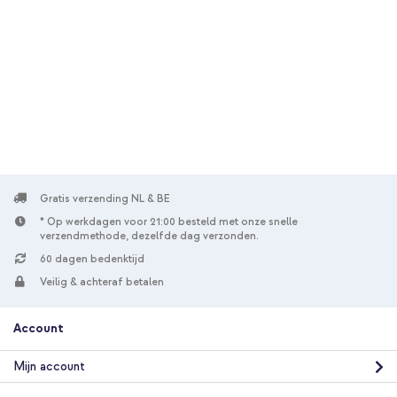
10% korting
Gratis verzending
€ 27,98
€ 28,98
Gratis
verzending
In winkelmandje
imoshion Transparante Bookcase met MagSafe Samsung
Galaxy S26 Ultra - Zwart + Universeel telefoonkoord - Zwart
Gratis verzending NL & BE
* Op werkdagen voor 21:00 besteld met onze snelle
verzendmethode, dezelfde dag verzonden.
60 dagen bedenktijd
Veilig & achteraf betalen
20% korting
Account
Gratis verzending
€ 28,58
€ 30,98
Gratis
Mijn account
verzending
In winkelmandje