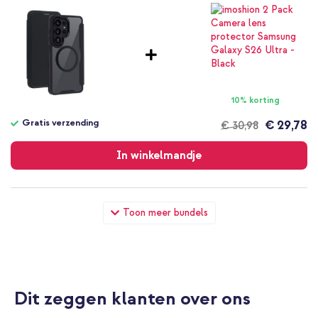
10% korting
Gratis verzending
€ 29,78
€ 30,98
Gratis
verzending
In winkelmandje
imoshion Transparante Bookcase met MagSafe Samsung
Toon meer bundels
Galaxy S26 Ultra - Zwart + Wall Charger - Oplader - USB-C en
USB aansluiting - Power Delivery - 20 Watt - Black
Dit zeggen klanten over ons