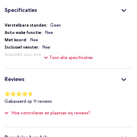
Transparante Bookcase met MagSafe.
Specificaties
Specificaties
Geen
Nee
Nee
Nee
Nee
Toon alle specificaties
2
Magneetsluiting
Nee
Reviews
Ja
Nee
Waardering:
93
%
MagSafe Compatible
Gebaseerd op
11
reviews
of
Nee
100
Hoe controleren en plaatsen wij reviews?
Geen extra valbescherming
Nee
Goed
Nee