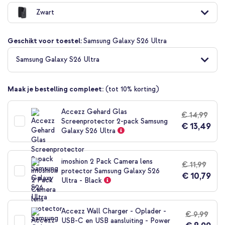
naar
Zwart
het
begin
van
Geschikt voor toestel:
Samsung Galaxy S26 Ultra
de
afbeeldingen-
Samsung Galaxy S26 Ultra
gallerij
Maak je bestelling compleet:
(tot 10% korting)
Accezz Gehard Glas
€ 14,99
Screenprotector 2-pack Samsung
€ 13,49
Galaxy S26 Ultra
imoshion 2 Pack Camera lens
€ 11,99
protector Samsung Galaxy S26
€ 10,79
Ultra - Black
Accezz Wall Charger - Oplader -
€ 9,99
USB-C en USB aansluiting - Power